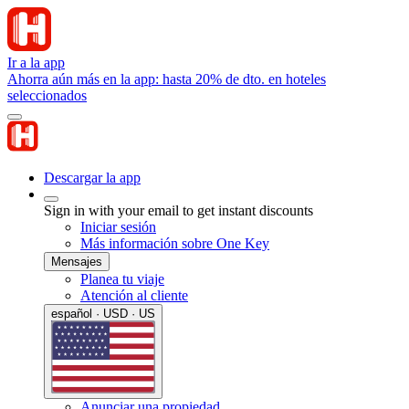
Ir a la app
Ahorra aún más en la app: hasta 20% de dto. en hoteles
seleccionados
Descargar la app
Sign in with your email to get instant discounts
Iniciar sesión
Más información sobre One Key
Mensajes
Planea tu viaje
Atención al cliente
español · USD · US
Anunciar una propiedad