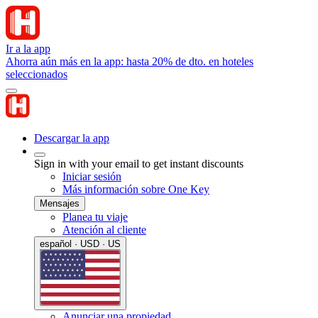
Ir a la app
Ahorra aún más en la app: hasta 20% de dto. en hoteles
seleccionados
Descargar la app
Sign in with your email to get instant discounts
Iniciar sesión
Más información sobre One Key
Mensajes
Planea tu viaje
Atención al cliente
español · USD · US
Anunciar una propiedad