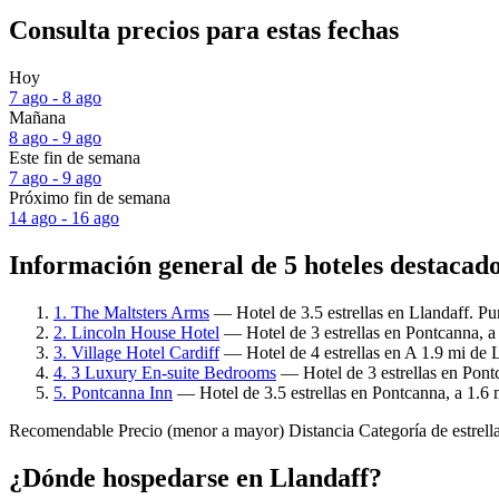
Consulta precios para estas fechas
Hoy
7 ago - 8 ago
Mañana
8 ago - 9 ago
Este fin de semana
7 ago - 9 ago
Próximo fin de semana
14 ago - 16 ago
Información general de 5 hoteles destacad
1. The Maltsters Arms
— Hotel de 3.5 estrellas en Llandaff. Pu
2. Lincoln House Hotel
— Hotel de 3 estrellas en Pontcanna, a
3. Village Hotel Cardiff
— Hotel de 4 estrellas en A 1.9 mi de 
4. 3 Luxury En-suite Bedrooms
— Hotel de 3 estrellas en Pontc
5. Pontcanna Inn
— Hotel de 3.5 estrellas en Pontcanna, a 1.6 
Recomendable
Precio (menor a mayor)
Distancia
Categoría de estrell
¿Dónde hospedarse en Llandaff?