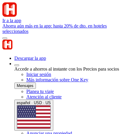
Ir a la app
Ahorra aún más en la app: hasta 20% de dto. en hoteles
seleccionados
Descargar la app
Accede a ahorros al instante con los Precios para socios
Iniciar sesión
Más información sobre One Key
Mensajes
Planea tu viaje
Atención al cliente
español · USD · US
Anunciar una propiedad