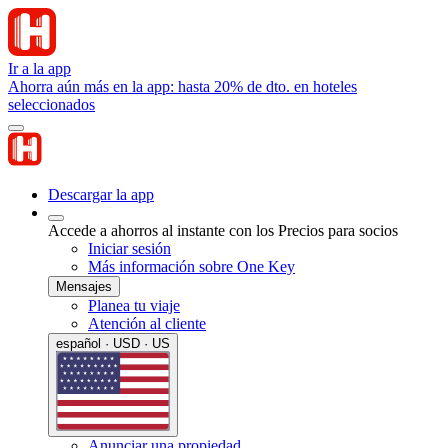
Ir a la app
Ahorra aún más en la app: hasta 20% de dto. en hoteles
seleccionados
Descargar la app
Accede a ahorros al instante con los Precios para socios
Iniciar sesión
Más información sobre One Key
Mensajes
Planea tu viaje
Atención al cliente
español · USD · US
Anunciar una propiedad