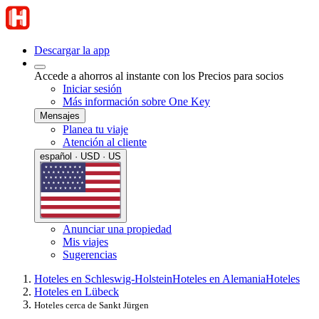
Descargar la app
Accede a ahorros al instante con los Precios para socios
Iniciar sesión
Más información sobre One Key
Mensajes
Planea tu viaje
Atención al cliente
español · USD · US
Anunciar una propiedad
Mis viajes
Sugerencias
Hoteles en Schleswig-Holstein
Hoteles en Alemania
Hoteles
Hoteles en Lübeck
Hoteles cerca de Sankt Jürgen