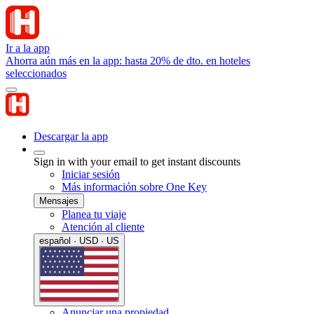
Ir a la app
Ahorra aún más en la app: hasta 20% de dto. en hoteles
seleccionados
Descargar la app
Sign in with your email to get instant discounts
Iniciar sesión
Más información sobre One Key
Mensajes
Planea tu viaje
Atención al cliente
español · USD · US
Anunciar una propiedad