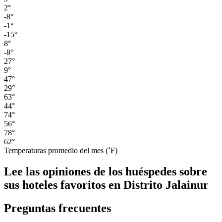
2°
-8°
-1°
-15°
8°
-8°
27°
9°
47°
29°
63°
44°
74°
56°
78°
62°
Temperaturas promedio del mes (˚F)
Lee las opiniones de los huéspedes sobre
sus hoteles favoritos en Distrito Jalainur
Preguntas frecuentes