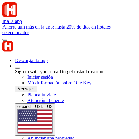
Ir a la app
Ahorra aún más en la app: hasta 20% de dto. en hoteles
seleccionados
Descargar la app
Sign in with your email to get instant discounts
Iniciar sesión
Más información sobre One Key
Mensajes
Planea tu viaje
Atención al cliente
español · USD · US
Anunciar una propiedad