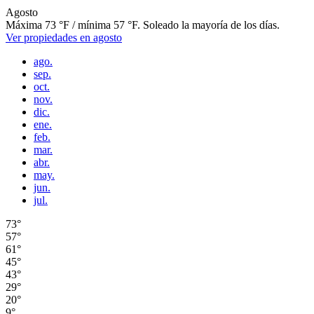
Agosto
Máxima 73 °F / mínima 57 °F. Soleado la mayoría de los días.
Ver propiedades en agosto
ago.
sep.
oct.
nov.
dic.
ene.
feb.
mar.
abr.
may.
jun.
jul.
73°
57°
61°
45°
43°
29°
20°
9°