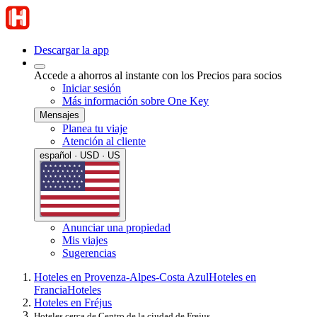
Descargar la app
Accede a ahorros al instante con los Precios para socios
Iniciar sesión
Más información sobre One Key
Mensajes
Planea tu viaje
Atención al cliente
español · USD · US
Anunciar una propiedad
Mis viajes
Sugerencias
Hoteles en Provenza-Alpes-Costa Azul
Hoteles en
Francia
Hoteles
Hoteles en Fréjus
Hoteles cerca de Centro de la ciudad de Frejus