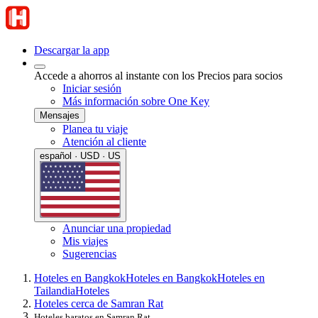
Descargar la app
Accede a ahorros al instante con los Precios para socios
Iniciar sesión
Más información sobre One Key
Mensajes
Planea tu viaje
Atención al cliente
español · USD · US
Anunciar una propiedad
Mis viajes
Sugerencias
Hoteles en Bangkok
Hoteles en Bangkok
Hoteles en
Tailandia
Hoteles
Hoteles cerca de Samran Rat
Hoteles baratos en Samran Rat