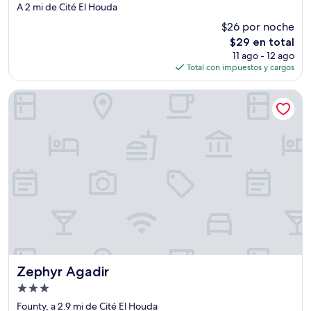
de
A 2 mi de Cité El Houda
2.0
$26 por noche
estrellas
El
$29 en total
precio
11 ago - 12 ago
actual
Total con impuestos y cargos
es
de
Zephyr Agadir
$29
Zephyr Agadir
Zephyr Agadir
Propiedad
de
Founty, a 2.9 mi de Cité El Houda