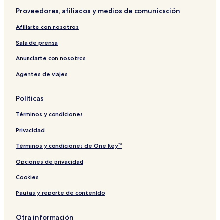
Hoteles de playa en Secteur Touristique
Proveedores, afiliados y medios de comunicación
Hoteles que aceptan mascotas en Taghazout
Afiliarte con nosotros
Hoteles 3 estrellas en Agadir
Sala de prensa
Hostales en Tamraght
Anunciarte con nosotros
Hoteles en Tikiouine
Agentes de viajes
Hoteles en Swiss City
Hoteles cerca de Puerto deportivo de Agadir
Políticas
Hoteles en Talborjt
Términos y condiciones
Hoteles 5 estrellas en Secteur Touristique
Privacidad
Hoteles de golf en Agadir
Términos y condiciones de One Key™
Hoteles cerca de Palacio Real
Opciones de privacidad
Hoteles con cocina en Secteur Touristique
Cookies
Hoteles con desayuno incluido en Agadir
Pautas y reporte de contenido
Hoteles en Dajla
Hoteles 4 estrellas en Founty
Otra información