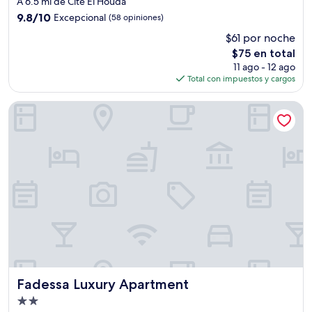
A 6.5 mi de Cité El Houda
3.0
9.8
9.8/10
Excepcional
(58 opiniones)
estrellas
de
$61 por noche
10,
El
$75 en total
Excepcional,
precio
(58
11 ago - 12 ago
actual
opiniones)
Total con impuestos y cargos
es
de
Fadessa Luxury Apartment
$75
Fadessa Luxury Apartment
Fadessa Luxury Apartment
Propiedad