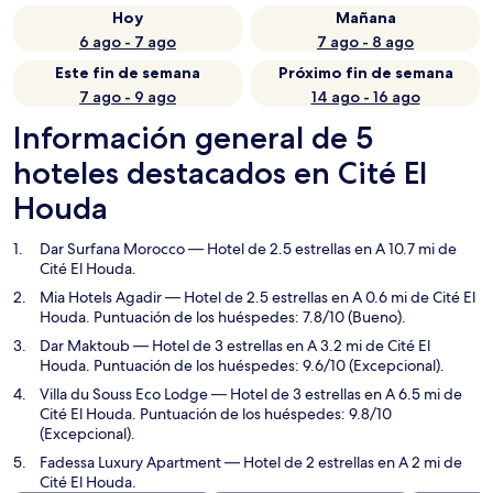
Hoy
Mañana
6 ago - 7 ago
7 ago - 8 ago
Este fin de semana
Próximo fin de semana
7 ago - 9 ago
14 ago - 16 ago
Información general de 5
hoteles destacados en Cité El
Houda
Dar Surfana Morocco
— Hotel de 2.5 estrellas en A 10.7 mi de
Cité El Houda.
Mia Hotels Agadir
— Hotel de 2.5 estrellas en A 0.6 mi de Cité El
Houda. Puntuación de los huéspedes: 7.8/10 (Bueno).
Dar Maktoub
— Hotel de 3 estrellas en A 3.2 mi de Cité El
Houda. Puntuación de los huéspedes: 9.6/10 (Excepcional).
Villa du Souss Eco Lodge
— Hotel de 3 estrellas en A 6.5 mi de
Cité El Houda. Puntuación de los huéspedes: 9.8/10
(Excepcional).
Fadessa Luxury Apartment
— Hotel de 2 estrellas en A 2 mi de
Cité El Houda.