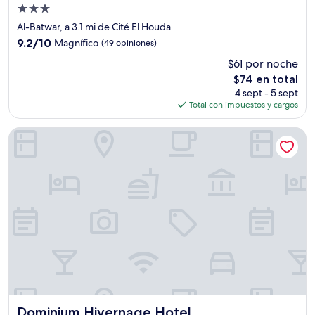
Propiedad
de
Al-Batwar, a 3.1 mi de Cité El Houda
3.0
9.2
9.2/10
Magnífico
(49 opiniones)
estrellas
de
$61 por noche
10,
El
$74 en total
Magnífico,
precio
(49
4 sept - 5 sept
actual
opiniones)
Total con impuestos y cargos
es
de
Dominium Hivernage Hotel
$74
Dominium Hivernage Hotel
Dominium Hivernage Hotel