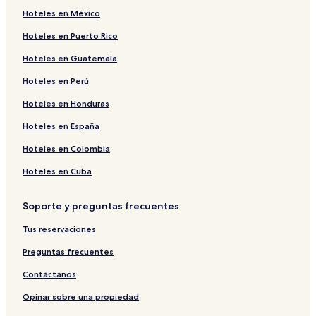
Hoteles en México
Hoteles cerca de Poste de Police
Hoteles en Puerto Rico
Hostales en Taghazout
Hoteles en Guatemala
Hoteles con alberca en Aourir
Hoteles en Cité Al Mohammadi
Hoteles en Perú
Hoteles que aceptan mascotas en Agadir
Hoteles en Honduras
Hoteles cerca de Marruecos Inexplorado - Tours Privados
Hoteles en España
de Un Día
Hoteles en Colombia
Hoteles con cocina en Agadir
Hoteles en Cuba
Hoteles con gimnasio en Secteur Touristique
Hoteles en Les Amicales
Soporte y preguntas frecuentes
Hoteles en Cité Adrar
Tus reservaciones
Hoteles en Ait Melloul
Preguntas frecuentes
Hoteles 3 estrellas en Aourir
Contáctanos
Hoteles cerca de Mezquita de Mohamed V
Opinar sobre una propiedad
Casas de huéspedes en Tamraght