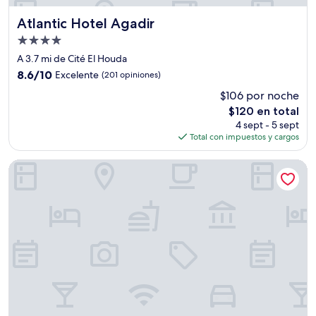
Atlantic Hotel Agadir
Atlantic Hotel Agadir
Propiedad
de
A 3.7 mi de Cité El Houda
4.0
8.6
8.6/10
Excelente
(201 opiniones)
estrellas
de
$106 por noche
10,
El
$120 en total
Excelente,
precio
(201
4 sept - 5 sept
actual
opiniones)
Total con impuestos y cargos
es
de
Residence Rofaida
$120