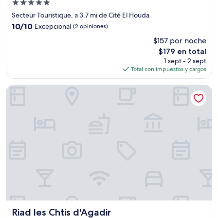
Propiedad
de
Secteur Touristique, a 3.7 mi de Cité El Houda
5.0
10.0
10/10
Excepcional
(2 opiniones)
estrellas
de
$157 por noche
10,
El
$179 en total
Excepcional,
precio
(2
1 sept - 2 sept
actual
opiniones)
Total con impuestos y cargos
es
de
Riad les Chtis d'Agadir
$179
Riad les Chtis d'Agadir
Riad les Chtis d'Agadir