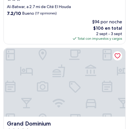
de
Al-Batwar, a 2.7 mi de Cité El Houda
3.0
7.2
7.2/10
Bueno
(17 opiniones)
estrellas
de
$94 por noche
10,
El
$106 en total
Bueno,
precio
(17
2 sept - 3 sept
actual
opiniones)
Total con impuestos y cargos
es
de
Grand Dominium
$106
Grand Dominium
Grand Dominium