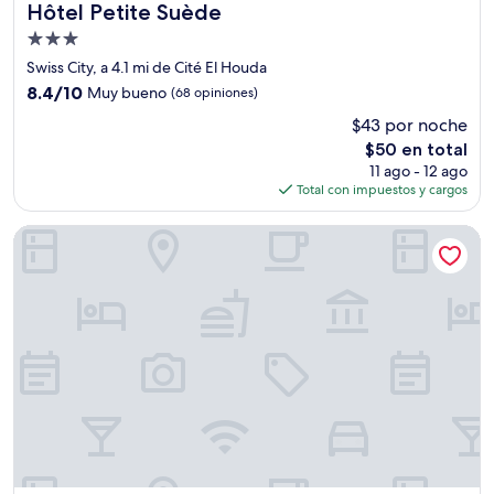
Hôtel Petite Suède
Hôtel Petite Suède
Propiedad
de
Swiss City, a 4.1 mi de Cité El Houda
3.0
8.4
8.4/10
Muy bueno
(68 opiniones)
estrellas
de
$43 por noche
10,
El
$50 en total
Muy
precio
bueno,
11 ago - 12 ago
actual
(68
Total con impuestos y cargos
es
opiniones)
de
Hotel Prestige Agadir
$50