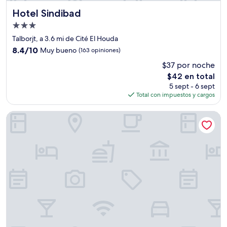
Hotel Sindibad
Hotel Sindibad
Propiedad
de
Talborjt, a 3.6 mi de Cité El Houda
3.0
8.4
8.4/10
Muy bueno
(163 opiniones)
estrellas
de
$37 por noche
10,
El
$42 en total
Muy
precio
bueno,
5 sept - 6 sept
actual
(163
Total con impuestos y cargos
es
opiniones)
de
Atlantic Hotel Agadir
$42