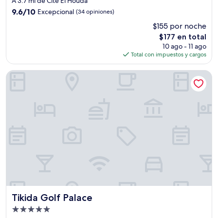
A 3.7 mi de Cité El Houda
3.5
9.6
9.6/10
Excepcional
(34 opiniones)
estrellas
de
$155 por noche
10,
El
$177 en total
Excepcional,
precio
(34
10 ago - 11 ago
actual
opiniones)
Total con impuestos y cargos
es
de
Tikida Golf Palace
$177
Tikida Golf Palace
Tikida Golf Palace
Propiedad