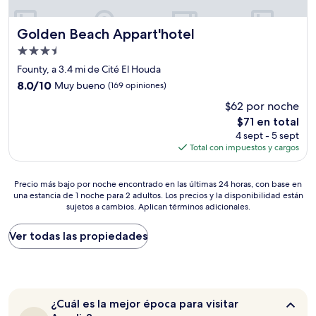
Golden Beach Appart'hotel
Golden Beach Appart'hotel
Propiedad
de
Founty, a 3.4 mi de Cité El Houda
3.5
8.0
8.0/10
Muy bueno
(169 opiniones)
estrellas
de
$62 por noche
10,
El
$71 en total
Muy
precio
bueno,
4 sept - 5 sept
actual
(169
Total con impuestos y cargos
es
opiniones)
de
Precio
$71
Precio más bajo por noche encontrado en las últimas 24 horas, con base en
una estancia de 1 noche para 2 adultos. Los precios y la disponibilidad están
más
sujetos a cambios. Aplican términos adicionales.
bajo
por
noche
Ver todas las propiedades
encontrado
en
las
últimas
24
¿Cuál
¿Cuál es la mejor época para visitar
horas,
es