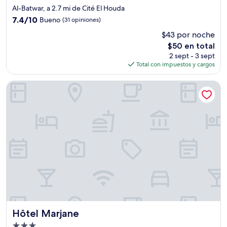
de
Al-Batwar, a 2.7 mi de Cité El Houda
3.0
7.4
7.4/10
Bueno
(31 opiniones)
estrellas
de
$43 por noche
10,
El
$50 en total
Bueno,
precio
(31
2 sept - 3 sept
actual
opiniones)
Total con impuestos y cargos
es
de
Hôtel Marjane
$50
Hôtel Marjane
Hôtel Marjane
Propiedad