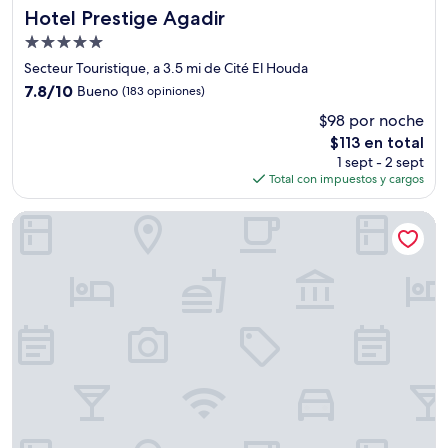
Hotel Prestige Agadir
Hotel Prestige Agadir
Propiedad
de
Secteur Touristique, a 3.5 mi de Cité El Houda
5.0
7.8
7.8/10
Bueno
(183 opiniones)
estrellas
de
$98 por noche
10,
El
$113 en total
Bueno,
precio
(183
1 sept - 2 sept
actual
opiniones)
Total con impuestos y cargos
es
de
Hotel Sindibad
$113