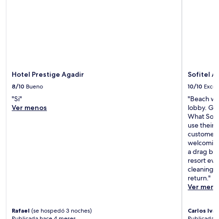
Hotel Prestige Agadir
Sofitel A
8/10
Bueno
10/10
Excel
"Si"
"Beach wa
Ver menos
lobby. Got
What Sofit
use their 
customers.
welcoming.
a drag be
resort eve
cleaning 
return."
Ver meno
Rafael
(se hospedó 3 noches)
Carlos Ivan
Publicada hace 4 meses
Publicada h