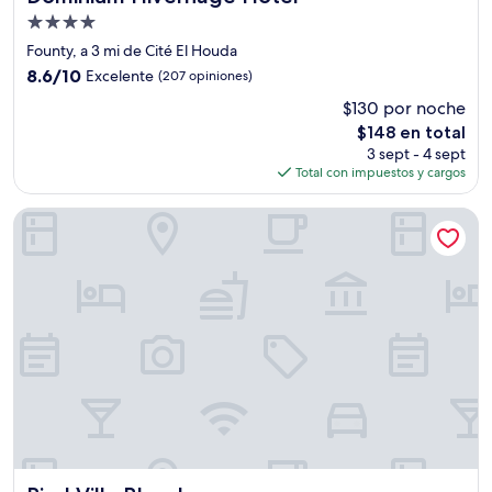
Propiedad
de
Founty, a 3 mi de Cité El Houda
4.0
8.6
8.6/10
Excelente
(207 opiniones)
estrellas
de
$130 por noche
10,
El
$148 en total
Excelente,
precio
(207
3 sept - 4 sept
actual
opiniones)
Total con impuestos y cargos
es
de
Riad Villa Blanche
$148