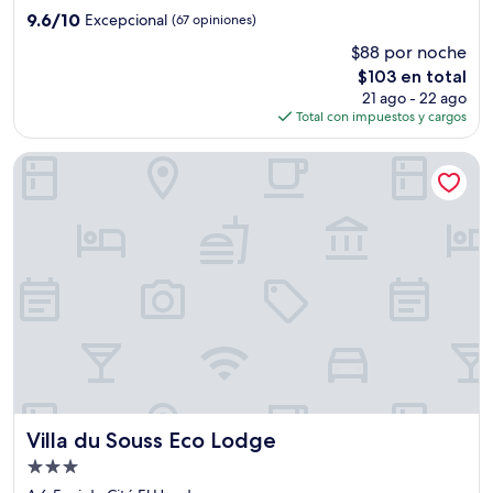
3.0
9.6
9.6/10
Excepcional
(67 opiniones)
estrellas
de
$88 por noche
10,
El
$103 en total
Excepcional,
precio
(67
21 ago - 22 ago
actual
opiniones)
Total con impuestos y cargos
es
de
Villa du Souss Eco Lodge
$103
Villa du Souss Eco Lodge
Villa du Souss Eco Lodge
Propiedad
de