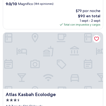
3.0
9.0
9.0/10
Magnífico
(184 opiniones)
estrellas
de
$79 por noche
10,
El
$90 en total
Magnífico,
precio
(184
1 sept - 2 sept
actual
opiniones)
Total con impuestos y cargos
es
de
Atlas Kasbah Ecolodge
$90
Atlas Kasbah Ecolodge
Atlas Kasbah Ecolodge
Propiedad
de