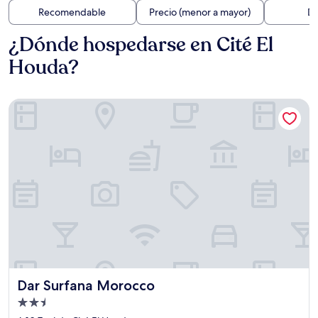
Recomendable
Precio (menor a mayor)
Di
¿Dónde hospedarse en Cité El
Houda?
Dar Surfana Morocco
Dar Surfana Morocco
Dar Surfana Morocco
Propiedad