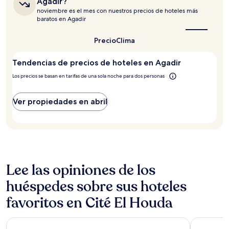
Agadir?
con
la
noviembre es el mes con nuestros precios de hoteles más
base
mejor
baratos en Agadir
época
en
para
una
visitar
Precio
Clima
estancia
Agadir?
de
1
Tendencias de precios de hoteles en Agadir
noche
Los precios se basan en tarifas de una sola noche para dos personas
para
2
adultos.
Ver propiedades en abril
Los
precios
y
la
disponibilidad
están
sujetos
Lee las opiniones de los
a
cambios.
huéspedes sobre sus hoteles
Aplican
favoritos en Cité El Houda
términos
adicionales.
Hotel Prestige Agadir
Sofitel Ag