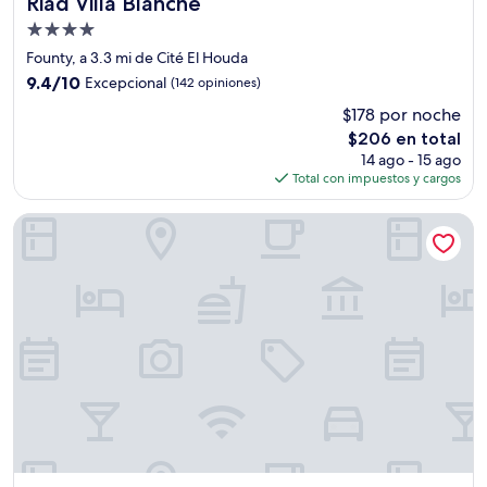
Riad Villa Blanche
Riad Villa Blanche
Propiedad
de
Founty, a 3.3 mi de Cité El Houda
4.0
9.4
9.4/10
Excepcional
(142 opiniones)
estrellas
de
$178 por noche
10,
El
$206 en total
Excepcional,
precio
(142
14 ago - 15 ago
actual
opiniones)
Total con impuestos y cargos
es
de
Hôtel Petite Suède
$206