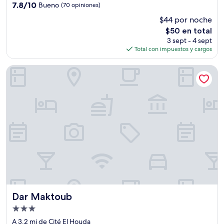
2.5
7.8
7.8/10
Bueno
(70 opiniones)
estrellas
de
$44 por noche
10,
El
$50 en total
Bueno,
precio
(70
3 sept - 4 sept
actual
opiniones)
Total con impuestos y cargos
es
de
Dar Maktoub
$50
Dar Maktoub
Dar Maktoub
Propiedad
de
A 3.2 mi de Cité El Houda