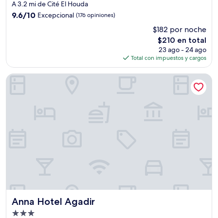
de
A 3.2 mi de Cité El Houda
5.0
9.6
9.6/10
Excepcional
(176 opiniones)
estrellas
de
$182 por noche
10,
El
$210 en total
Excepcional,
precio
(176
23 ago - 24 ago
actual
opiniones)
Total con impuestos y cargos
es
de
Anna Hotel Agadir
$210
Anna Hotel Agadir
Anna Hotel Agadir
Propiedad