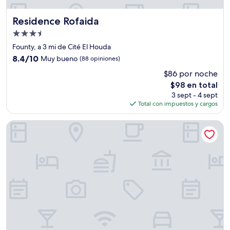
Residence Rofaida
Residence Rofaida
Propiedad
de
Founty, a 3 mi de Cité El Houda
3.5
8.4
8.4/10
Muy bueno
(88 opiniones)
estrellas
de
$86 por noche
10,
El
$98 en total
Muy
precio
bueno,
3 sept - 4 sept
actual
(88
Total con impuestos y cargos
es
opiniones)
de
Golden Beach Appart'hotel
$98