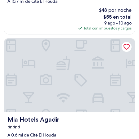
de
A 10.7 mi de Cité El Houda
2.5
$48 por noche
estrellas
El
$55 en total
precio
9 ago - 10 ago
actual
Total con impuestos y cargos
es
de
Mia Hotels Agadir
$55
Mia Hotels Agadir
Mia Hotels Agadir
Propiedad
de
A 0.6 mi de Cité El Houda