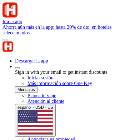
Ir a la app
Ahorra aún más en la app: hasta 20% de dto. en hoteles
seleccionados
Descargar la app
Sign in with your email to get instant discounts
Iniciar sesión
Más información sobre One Key
Mensajes
Planea tu viaje
Atención al cliente
español · USD · US
Anunciar una propiedad