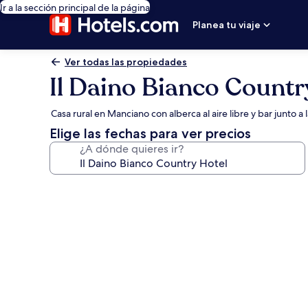
Ir a la sección principal de la página
Planea tu viaje
Ver todas las propiedades
Il Daino Bianco Countr
Casa rural en Manciano con alberca al aire libre y bar junto a 
Elige las fechas para ver precios
¿A dónde quieres ir?
Galería
de
fotos
de
Il
Daino