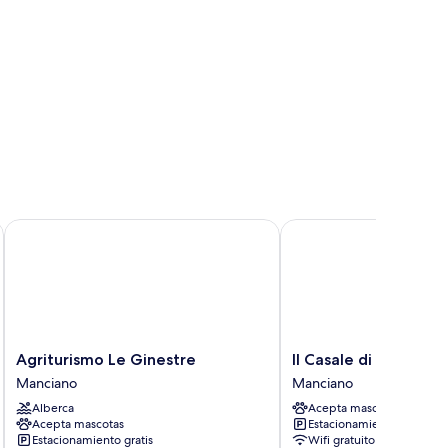
Agriturismo Le Ginestre
Il Casale di Luna
Agriturismo
Il
Agriturismo Le Ginestre
Il Casale di Luna
Le
Casale
Manciano
Manciano
Ginestre
di
Alberca
Acepta mascotas
Manciano
Luna
Acepta mascotas
Estacionamiento gratis
Manciano
Estacionamiento gratis
Wifi gratuito