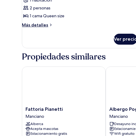
de
2 personas
Casa
de
1 cama Queen size
árbol
Más
Más detalles
panorámica
detalles
sobre
(View
Ver preci
Casa
on
de
Borgo
árbol
Propiedades similares
di
panorámica
(View
Montemerano)
on
Fattoria Pianetti
Albergo Pogg
Borgo
di
Montemerano)
Fattoria
Albergo
Fattoria Pianetti
Albergo Po
Pianetti
Poggio
Manciano
Manciano
Manciano
Bertino
Alberca
Desayuno inc
Manciano
Acepta mascotas
Estacionamien
Estacionamiento gratis
Wifi gratuito