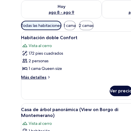
Consulta la disponibilidad para hoy ago 8 - ago 9
Consulta la d
Hoy
ago 8 - ago 9
a
Filtros
Todas las habitaciones
1 cama
2 camas
disponibles
Abrir
Un edificio de piedra rústico 
para
8
Habitación doble Confort
todas
las
Vista al cerro
las
habitaciones
172 pies cuadrados
fotos
de
2 personas
Habitación
1 cama Queen size
doble
Más
Más detalles
Confort
detalles
sobre
Ver preci
Habitación
doble
Confort
Abrir
Un dormitorio con una cama g
7
Casa de árbol panorámica (View on Borgo di
todas
Montemerano)
las
Vista al cerro
fotos
1 habitación