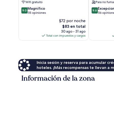
Wifi gratuito
Para no fuma
9.0
9.6
Magnífico
Excepcio
9.0
9.6
de
de
115 opiniones
116 opinion
10,
10,
$72 por noche
Magnífico,
Excepcional,
El
$83 en total
115
116
precio
opiniones
opiniones
30 ago - 31 ago
actual
Total con impuestos y cargos
es
de
$83
Inicia sesión y reserva para acumular c
hoteles. ¡Más recompensas te llevan a m
Información de la zona