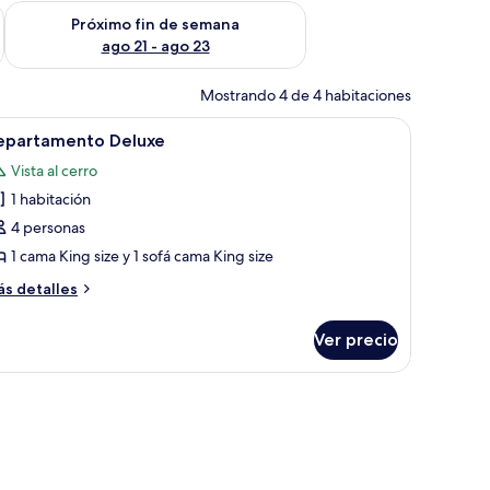
fin de semana ago 14 - ago 16
Consulta la disponibilidad para el próximo fin de semana ago
Próximo fin de semana
ago 21 - ago 23
Mostrando 4 de 4 habitaciones
, cada una con ropa de cama y almohadas rojas a juego. Hay dos mesitas de 
brir
Un edificio de piedra con contraventanas roja
7
epartamento Deluxe
odas
Vista al cerro
s
1 habitación
otos
e
4 personas
epartamento
1 cama King size y 1 sofá cama King size
eluxe
ás
s detalles
talles
bre
Ver precio
partamento
luxe