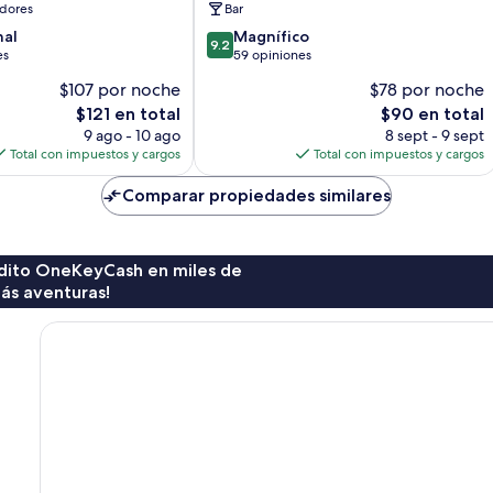
dores
Bar
9.2
nal
Magnífico
9.2
de
es
59 opiniones
10,
$107 por noche
$78 por noche
Magnífico,
El
El
$121 en total
$90 en total
59
precio
precio
opiniones
9 ago - 10 ago
8 sept - 9 sept
actual
actual
Total con impuestos y cargos
Total con impuestos y cargos
es
es
de
de
Comparar propiedades similares
$121
$90
rédito OneKeyCash en miles de
ás aventuras!