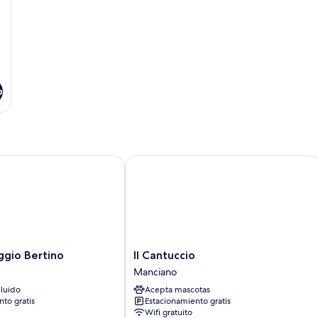
o
io Bertino
Il Cantuccio
Il
ggio Bertino
Il Cantuccio
Cantuccio
Manciano
Manciano
luido
Acepta mascotas
to gratis
Estacionamiento gratis
Wifi gratuito