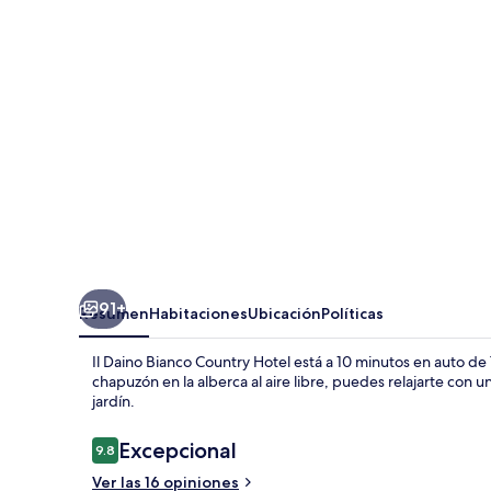
Bianco
Country
Hotel
91+
Resumen
Habitaciones
Ubicación
Políticas
Il Daino Bianco Country Hotel está a 10 minutos en auto d
chapuzón en la alberca al aire libre, puedes relajarte con u
jardín.
Opiniones
Excepcional
9.8
9.8 de 10,
Ver las 16 opiniones