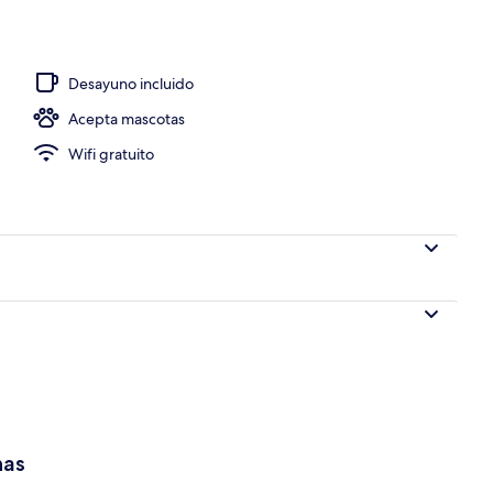
et incluido todos los días
Desayuno incluido
Acepta mascotas
Wifi gratuito
has