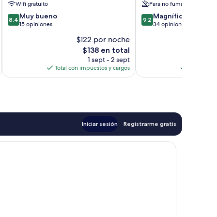
Wifi gratuito
Para no fumadores
8.4
9.2
Muy bueno
Magnífico
8.4
9.2
de
de
15 opiniones
34 opiniones
10,
10,
$122 por noche
$
Muy
Magnífico,
El
$138 en total
bueno,
34
precio
15
opiniones
1 sept - 2 sept
actual
opiniones
Total con impuestos y cargos
Total con 
es
de
$138
Iniciar sesión
Registrarme gratis