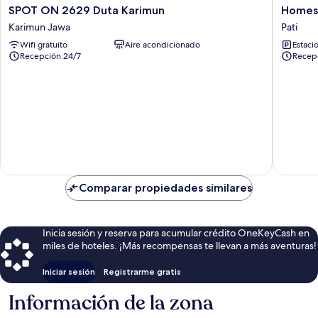
SPOT
Homest
SPOT ON 2629 Duta Karimun
Homes
ON
Tentrem
Karimun Jawa
Pati
2629
Simpan
Wifi gratuito
Aire acondicionado
Estaci
Duta
Lima
Recepción 24/7
Recep
Karimun
Pati
Karimun
Jawa
Comparar propiedades similares
Inicia sesión y reserva para acumular crédito OneKeyCash en
miles de hoteles. ¡Más recompensas te llevan a más aventuras!
Iniciar sesión
Registrarme gratis
Información de la zona