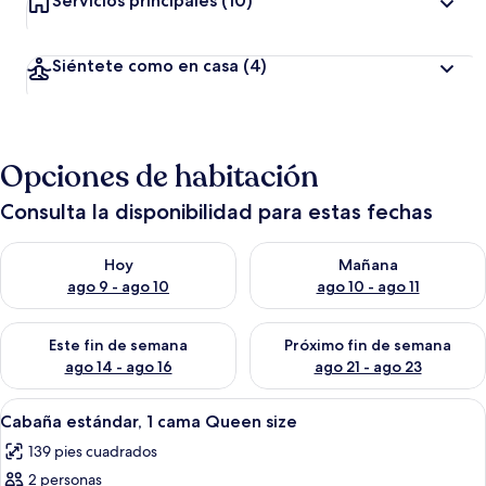
Servicios principales
(10)
Siéntete como en casa
(4)
Opciones de habitación
Consulta la disponibilidad para estas fechas
Consulta la disponibilidad para hoy ago 9 - ago 10
Consulta la disponibilidad par
Hoy
Mañana
ago 9 - ago 10
ago 10 - ago 11
Consulta la disponibilidad para este fin de semana ago 14 - ag
Consulta la disponibilidad pa
Este fin de semana
Próximo fin de semana
ago 14 - ago 16
ago 21 - ago 23
Abrir
Wifi gratis y ropa de cama
15
Cabaña estándar, 1 cama Queen size
todas
139 pies cuadrados
las
2 personas
fotos