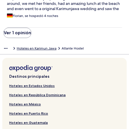
around, we met her friends, had an amazing lunch at the beach
and even went to a original Karimunjawa wedding and saw the
sunset on a small fisherman's hut out in the ocean! Thanks for all!
Florian, se hospedó 4 noches
See you again :)
Ver 1 opinión
Hoteles en Karimun Jawa
Atlante Hostel
Destinos principales
Hoteles en Estados Unidos
Hoteles en República Dominicana
Hoteles en México
Hoteles en Puerto Rico
Hoteles en Guatemala