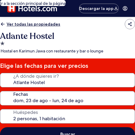
Ir a la sección principal de la página
Descargar la app
Ver todas las propiedades
Atlante Hostel
Propiedad
de
Hostal en Karimun Jawa con restaurante y bar o lounge
1.0
estrella
Elige las fechas para ver precios
¿A dónde quieres ir?
Fechas
Huéspedes
Buscar