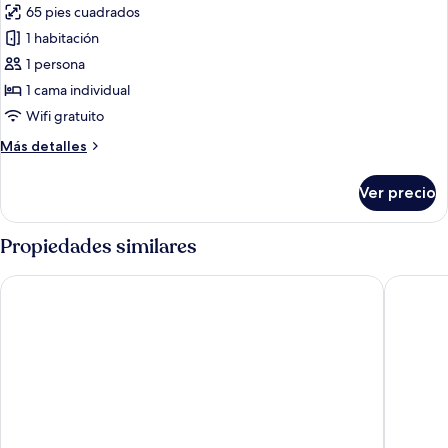
65 pies cuadrados
las
1 habitación
fotos
de
1 persona
Cabaña
1 cama individual
económica
Wifi gratuito
Más
Más detalles
detalles
sobre
Ver precio
Cabaña
económica
Propiedades similares
SPOT ON 2629 Duta Karimun
Homesta