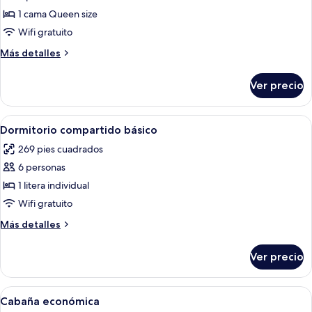
de
1 cama Queen size
Cabaña
Wifi gratuito
estándar,
Más
Más detalles
1
detalles
cama
sobre
Ver precio
Cabaña
Queen
estándar,
size
1
Abrir
Wifi gratis y ropa de cama
11
cama
Dormitorio compartido básico
todas
Queen
269 pies cuadrados
size
las
6 personas
fotos
de
1 litera individual
Dormitorio
Wifi gratuito
compartido
Más
Más detalles
básico
detalles
sobre
Ver precio
Dormitorio
compartido
básico
Abrir
Wifi gratis y ropa de cama
8
Cabaña económica
todas