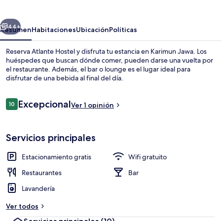
erior
Siguiente
44+
Resumen
Habitaciones
Ubicación
Políticas
Reserva Atlante Hostel y disfruta tu estancia en Karimun Jawa. Los
huéspedes que buscan dónde comer, pueden darse una vuelta por
el restaurante. Además, el bar o lounge es el lugar ideal para
disfrutar de una bebida al final del día.
Opiniones
Excepcional
10
Ver 1 opinión
10 de 10,
Restaurante
Servicios principales
Estacionamiento gratis
Wifi gratuito
Restaurantes
Bar
Lavandería
Ver todos