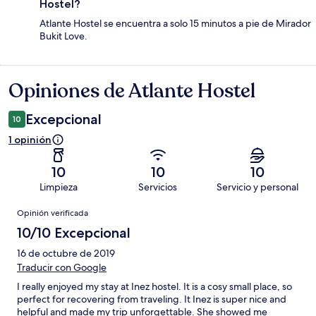
Hostel?
Atlante Hostel se encuentra a solo 15 minutos a pie de Mirador
Bukit Love.
Opiniones de Atlante Hostel
Opiniones
Excepcional
10
1 opinión
10
10
10
Limpieza
Servicios
Servicio y personal
Opiniones
Opinión verificada
10/10 Excepcional
16 de octubre de 2019
Traducir con Google
I really enjoyed my stay at Inez hostel. It is a cosy small place, so
perfect for recovering from traveling. It Inez is super nice and
helpful and made my trip unforgettable. She showed me