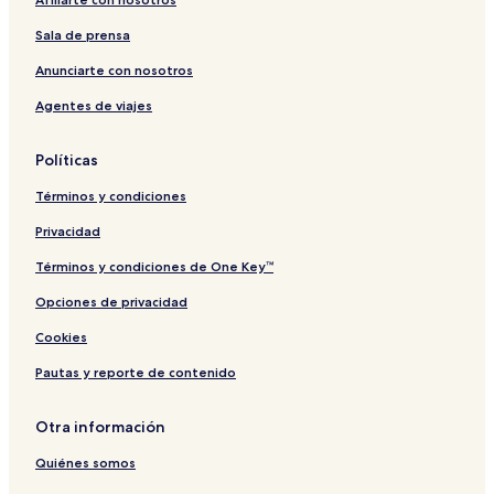
a
r
y
r
C
Sala de prensa
a
o
c
l
Anunciarte con nosotros
e
l
e
Agentes de viajes
c
t
Políticas
i
o
Términos y condiciones
n
Privacidad
Términos y condiciones de One Key™
Opciones de privacidad
Cookies
Pautas y reporte de contenido
Otra información
Quiénes somos