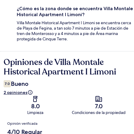
¿Cómo es la zona donde se encuentra Villa Montale
Historical Apartment I Limoni?
Villa Montale Historical Apartment I Limoni se encuentra cerca
de Playa de Fegina, a tan solo 7 minutos a pie de Estación de
tren de Monterosso y a 4 minutos a pie de Área marina
protegida de Cinque Terre.
Opiniones de Villa Montale
Opiniones
Historical Apartment I Limoni
Bueno
7.0
2 opiniones
8.0
7.0
Limpieza
Condiciones de la propiedad
Opiniones
Opinión verificada
4/10 Regular