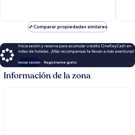
27
opiniones
opinion
Comparar propiedades similares
Inicia sesión y reserva para acumular crédito OneKeyCash en
miles de hoteles. ¡Más recompensas te llevan a más aventuras!
Iniciar sesión
Registrarme gratis
Información de la zona