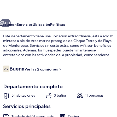
Montale
Historical
Apartment
erior
Siguiente
I
40+
Resumen
Servicios
Ubicación
Políticas
Limoni
Este departamento tiene una ubicación extraordinaria, está a solo 15
minutos a pie de Área marina protegida de Cinque Terre y de Playa
de Monterosso. Servicios sin costo extra, como wifi, son beneficios
adicionales. Además, los huéspedes pueden mantenerse
entretenidos con las actividades de la propiedad, como senderos
para caminar o andar en bicicleta, kayak y snorkel. Su jardín, además
de una cocina y un refrigerador son otros de sus servicios y
Opiniones
Buena
amenidades.
7.0
Ver las 2 opiniones
7.0 de 10,
Vista frontal de la propiedad
Departamento completo
5 habitaciones
3 baños
11 personas
Servicios principales
Traslado del/al aeropuerto
Cocina