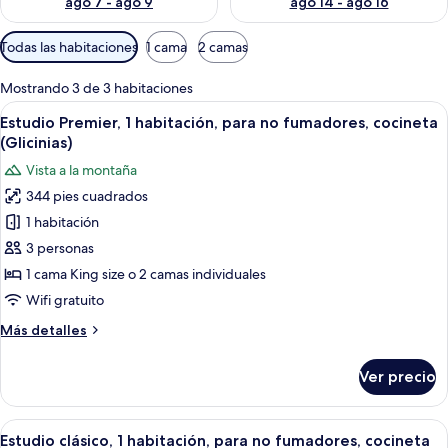
ago 7 - ago 9
ago 14 - ago 16
Filtros
Todas las habitaciones
1 cama
2 camas
disponibles
para
Mostrando 3 de 3 habitaciones
las
Abrir
Una habitación bien amoblada con un e
22
Estudio Premier, 1 habitación, para no fumadores, cocineta
habitaciones
todas
(Glicinias)
las
Vista a la montaña
fotos
344 pies cuadrados
de
1 habitación
Estudio
Premier,
3 personas
1
1 cama King size o 2 camas individuales
habitación,
Wifi gratuito
para
Más
Más detalles
no
detalles
fumadores,
sobre
Ver precio
Estudio
cocineta
Premier,
(Glicinias)
1
Abrir
Un dormitorio con cama, televisión, v
18
habitación,
Estudio clásico, 1 habitación, para no fumadores, cocineta