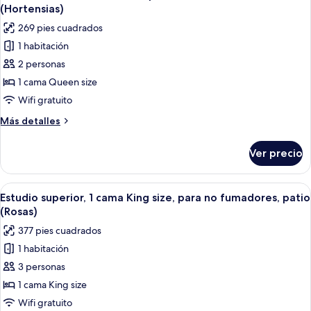
todas
para
(Hortensias)
no
las
269 pies cuadrados
fumadores,
fotos
cocineta
1 habitación
de
(Glicinias)
2 personas
Estudio
clásico,
1 cama Queen size
1
Wifi gratuito
habitación,
Más
Más detalles
para
detalles
no
sobre
Ver precio
Estudio
fumadores,
clásico,
cocineta
1
Abrir
Un dormitorio con ropa de cama flora
(Hortensias)
18
habitación,
Estudio superior, 1 cama King size, para no fumadores, patio
todas
para
(Rosas)
no
las
377 pies cuadrados
fumadores,
fotos
cocineta
1 habitación
de
(Hortensias)
3 personas
Estudio
superior,
1 cama King size
1
Wifi gratuito