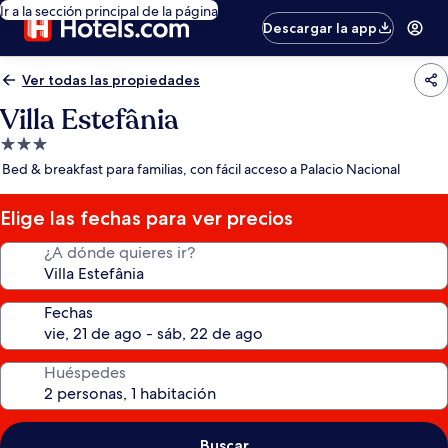
Ir a la sección principal de la página
Descargar la app
Ver todas las propiedades
Villa Estefânia
Propiedad
de
Bed & breakfast para familias, con fácil acceso a Palacio Nacional
3.0
estrellas
Elige las fechas para ver precios
¿A dónde quieres ir?
Fechas
Huéspedes
Buscar