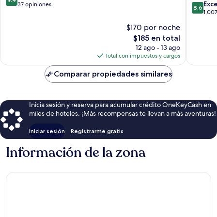
8.6
Exc
de
Mar
37 opiniones
8.6
de
1,00
10,
10,
Excepcional,
$170 por noche
Excelent
37
El
$185 en total
1,007
opiniones
precio
opinion
12 ago - 13 ago
actual
Total con impuestos y cargos
es
de
Comparar propiedades similares
$185
Inicia sesión y reserva para acumular crédito OneKeyCash en
miles de hoteles. ¡Más recompensas te llevan a más aventuras!
Iniciar sesión
Registrarme gratis
Información de la zona