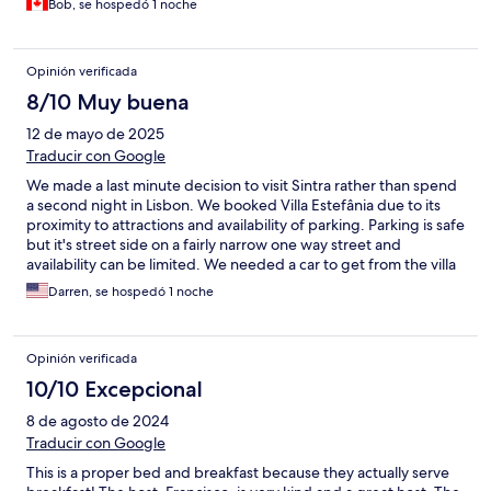
Bob, se hospedó 1 noche
sleeping difficult.
Opinión verificada
8/10 Muy buena
12 de mayo de 2025
Traducir con Google
We made a last minute decision to visit Sintra rather than spend
a second night in Lisbon. We booked Villa Estefânia due to its
proximity to attractions and availability of parking. Parking is safe
but it's street side on a fairly narrow one way street and
availability can be limited. We needed a car to get from the villa
to the town and attractions but it was well placed, clean and
Darren, se hospedó 1 noche
convenient. The owner made a lovely breakfast for us and was
very personable. While it's a matter of preference, I found the
mattress very hard and this was not comfortable even for one
Opinión verificada
night hence the overall 4 star review.
10/10 Excepcional
8 de agosto de 2024
Traducir con Google
This is a proper bed and breakfast because they actually serve