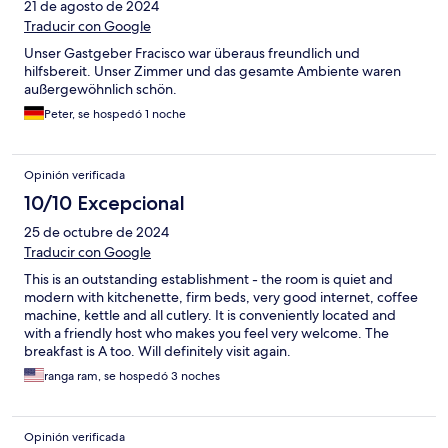
21 de agosto de 2024
Traducir con Google
Unser Gastgeber Fracisco war überaus freundlich und
hilfsbereit. Unser Zimmer und das gesamte Ambiente waren
außergewöhnlich schön.
Peter, se hospedó 1 noche
Opinión verificada
10/10 Excepcional
25 de octubre de 2024
Traducir con Google
This is an outstanding establishment - the room is quiet and
modern with kitchenette, firm beds, very good internet, coffee
machine, kettle and all cutlery. It is conveniently located and
with a friendly host who makes you feel very welcome. The
breakfast is A too. Will definitely visit again.
ranga ram, se hospedó 3 noches
Opinión verificada