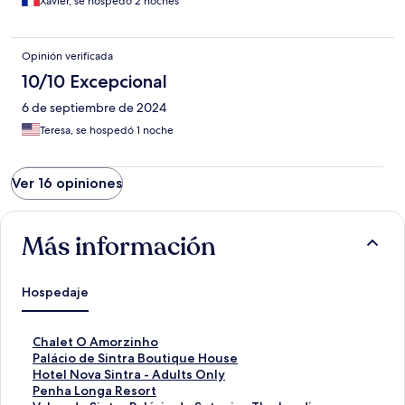
Xavier, se hospedó 2 noches
Opinión verificada
10/10 Excepcional
6 de septiembre de 2024
Teresa, se hospedó 1 noche
Ver 16 opiniones
Más información
Hospedaje
E
Chalet O Amorzinho
n
E
Palácio de Sintra Boutique House
l
n
E
Hotel Nova Sintra - Adults Only
a
l
n
E
Penha Longa Resort