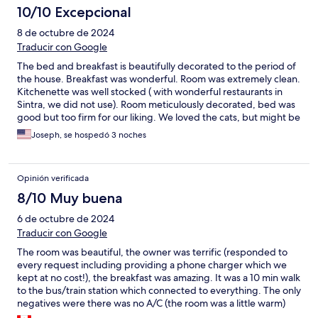
10/10 Excepcional
8 de octubre de 2024
Traducir con Google
The bed and breakfast is beautifully decorated to the period of
the house. Breakfast was wonderful. Room was extremely clean.
Kitchenette was well stocked ( with wonderful restaurants in
Sintra, we did not use). Room meticulously decorated, bed was
good but too firm for our liking. We loved the cats, but might be
a problem with allergies (6 when we visited). Wonderful host,
Joseph, se hospedó 3 noches
we would definitely recommend. Bring good walking shoes...
lots of hills and cobblestone streets in this beautiful town.
Opinión verificada
8/10 Muy buena
6 de octubre de 2024
Traducir con Google
The room was beautiful, the owner was terrific (responded to
every request including providing a phone charger which we
kept at no cost!), the breakfast was amazing. It was a 10 min walk
to the bus/train station which connected to everything. The only
negatives were there was no A/C (the room was a little warm)
and there was outdoor music until midnight, which made