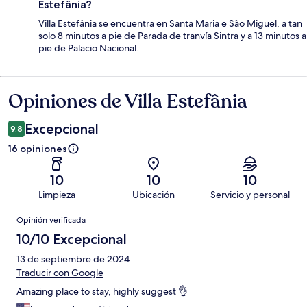
Estefânia?
Villa Estefânia se encuentra en Santa Maria e São Miguel, a tan
solo 8 minutos a pie de Parada de tranvía Sintra y a 13 minutos a
pie de Palacio Nacional.
Opiniones de Villa Estefânia
Opiniones
Excepcional
9.8
16 opiniones
10
10
10
Limpieza
Ubicación
Servicio y personal
Opiniones
Opinión verificada
10/10 Excepcional
13 de septiembre de 2024
Traducir con Google
Amazing place to stay, highly suggest 👌