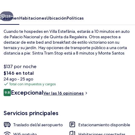
erior
Siguiente
128+
Resumen
Habitaciones
Ubicación
Políticas
Cuando te hospedes en Villa Estefânia, estarás a 10 minutos en auto
de Palacio Nacional y de Quinta da Regaleira. Otros aspectos a
destacar de este bed and breakfast de estilo victoriano son su
terraza y su jardín. Hay opciones de transporte público a una corta
distancia a pie: Sintra Tram Stop está a 8 minutos y Monte Santos
Tram Stop está a 14 minutos.
$137 por noche
El
$146 en total
precio
24 ago - 25 ago
Vista frontal de la propiedad
total
Total con impuestos y cargos
es
Opiniones
Excepcional
9.8
Ver las 16 opiniones
de
9.8 de 10,
$146
Servicios principales
Traslado del/al aeropuerto
Estacionamiento disponible
Wifi gratuito
Habitaciones conectadas