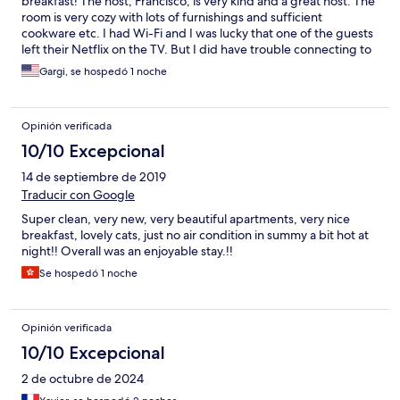
breakfast! The host, Francisco, is very kind and a great host. The
room is very cozy with lots of furnishings and sufficient
cookware etc. I had Wi-Fi and I was lucky that one of the guests
left their Netflix on the TV. But I did have trouble connecting to
certain websites so they might have some configuration on their
Gargi, se hospedó 1 noche
router that prevents this. I didn't have time to debug it. My only
concern was the lack of air ventilation in the room. You can open
the windows but it is on to a main Street so you can't do it for
Opinión verificada
long. I would recommend that they keep the windows open
before the guests move in so the place can air out. Also, if you
10/10 Excepcional
have quite a bit of luggage I would get a took took or a taxi
14 de septiembre de 2019
because it's uphill and windy streets from the train station.
Traducir con Google
Super clean, very new, very beautiful apartments, very nice
breakfast, lovely cats, just no air condition in summy a bit hot at
night!! Overall was an enjoyable stay.!!
Se hospedó 1 noche
Opinión verificada
10/10 Excepcional
2 de octubre de 2024