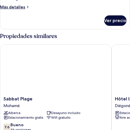
Habitación
Más
Más detalles
doble
detalles
sobre
estándar
Ver precio
Habitación
doble
estándar
Propiedades similares
Sabbat Plage
Hôtel Ix
Sabbat
Hôtel
Sabbat Plage
Hôtel 
Plage
Ixora
Mohamé
Diégoné
Mohamé
Diégone
Alberca
Desayuno incluido
Estaci
Diégoné
Estacionamiento gratis
Wifi gratuito
Aire a
7.6
Bueno
7.6
de
46 opiniones