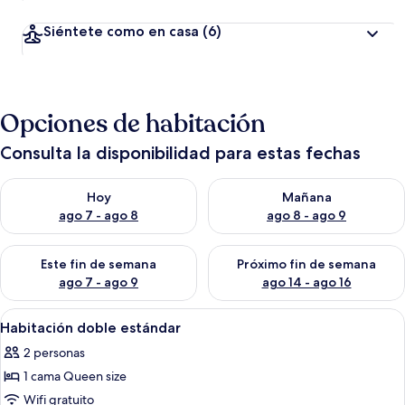
Siéntete como en casa
(6)
Opciones de habitación
Consulta la disponibilidad para estas fechas
Consulta la disponibilidad para hoy ago 7 - ago 8
Consulta la disponibilidad pa
Hoy
Mañana
ago 7 - ago 8
ago 8 - ago 9
Consulta la disponibilidad para este fin de semana ago 7 - ag
Consulta la disponibilidad par
Este fin de semana
Próximo fin de semana
ago 7 - ago 9
ago 14 - ago 16
Abrir
Escritorio, camas extra, wifi gratis y 
5
Habitación doble estándar
todas
2 personas
las
1 cama Queen size
fotos
de
Wifi gratuito