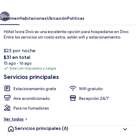
Divo
erior
Siguiente
6+
Resumen
Habitaciones
Ubicación
Políticas
Hôtel Ixora Divo es una excelente opción para hospedarse en Divo.
Entre los servicios sin costo extra, están wifi y estacionamiento.
$23 por noche
El
$31 en total
precio
15 ago - 16 ago
total
Total con impuestos y cargos
es
Servicios principales
de
Vista frontal de la propiedad
$31
Estacionamiento gratis
Wifi gratuito
Aire acondicionado
Recepción 24/7
Para no fumadores
Ver todos
Servicios principales
(6)