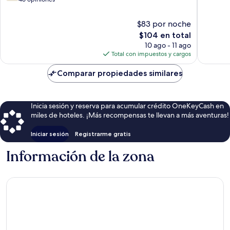
10,
Bueno,
$83 por noche
46
El
$104 en total
opiniones
precio
10 ago - 11 ago
actual
Total con impuestos y cargos
es
de
Comparar propiedades similares
$104
Inicia sesión y reserva para acumular crédito OneKeyCash en
miles de hoteles. ¡Más recompensas te llevan a más aventuras!
Iniciar sesión
Registrarme gratis
Información de la zona