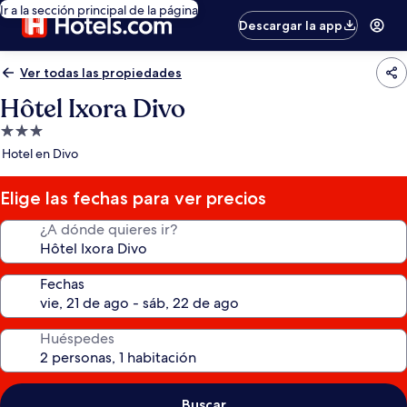
Ir a la sección principal de la página
Descargar la app
Ver todas las propiedades
Hôtel Ixora Divo
Propiedad
de
Hotel en Divo
3.0
estrellas
Elige las fechas para ver precios
¿A dónde quieres ir?
Fechas
Huéspedes
Buscar