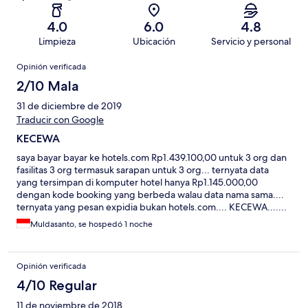
4.0
6.0
4.8
Limpieza
Ubicación
Servicio y personal
Opiniones
Opinión verificada
2/10 Mala
31 de diciembre de 2019
Traducir con Google
KECEWA
saya bayar bayar ke hotels.com Rp1.439.100,00 untuk 3 org dan
fasilitas 3 org termasuk sarapan untuk 3 org... ternyata data
yang tersimpan di komputer hotel hanya Rp1.145.000,00
dengan kode booking yang berbeda walau data nama sama....
ternyata yang pesan expidia bukan hotels.com.... KECEWA.......
Muldasanto, se hospedó 1 noche
Opinión verificada
4/10 Regular
11 de noviembre de 2018