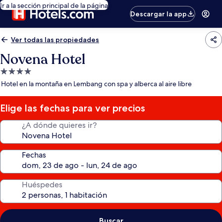
Ir a la sección principal de la página
Descargar la app
Ver todas las propiedades
Novena Hotel
Propiedad
de
Hotel en la montaña en Lembang con spa y alberca al aire libre
4.0
estrellas
Elige las fechas para ver precios
¿A dónde quieres ir?
Fechas
Huéspedes
Buscar