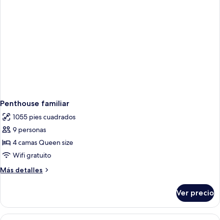
Penthouse familiar
1055 pies cuadrados
9 personas
4 camas Queen size
Wifi gratuito
Más
Más detalles
detalles
sobre
Ver precio
Penthouse
familiar
Abrir
Una habitación de hotel con dos camas,