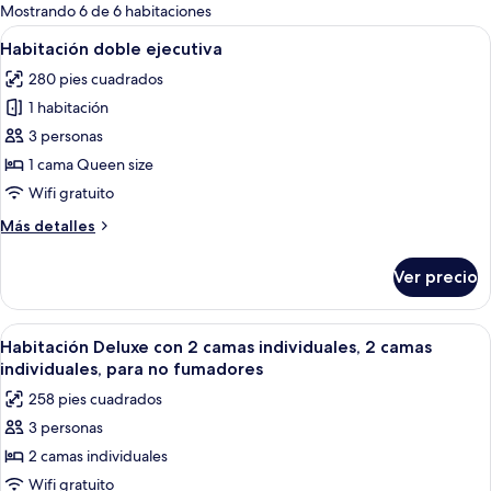
para
Mostrando 6 de 6 habitaciones
las
Abrir
Habitación de hotel con una cama gran
17
Habitación doble ejecutiva
habitaciones
todas
280 pies cuadrados
las
1 habitación
fotos
de
3 personas
Habitación
1 cama Queen size
doble
Wifi gratuito
ejecutiva
Más
Más detalles
detalles
sobre
Ver precio
Habitación
doble
ejecutiva
Abrir
Habitación de hotel con dos camas, u
18
Habitación Deluxe con 2 camas individuales, 2 camas
todas
individuales, para no fumadores
las
258 pies cuadrados
fotos
3 personas
de
2 camas individuales
Habitación
Deluxe
Wifi gratuito