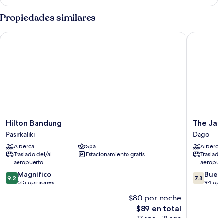
Twin
Room
Propiedades similares
Hilton Bandung
The Jaya
Hilton
The
Hilton Bandung
The Ja
Bandung
Jayakart
Pasirkaliki
Dago
Pasirkaliki
Suites
Alberca
Spa
Alberc
Bandun
Traslado del/al
Estacionamiento gratis
Trasla
Dago
aeropuerto
aerop
9.2
7.8
Magnífico
Bue
9.2
7.8
de
de
615 opiniones
94 o
10,
10,
$80 por noche
Magnífico,
Bueno,
El
$89 en total
615
94
precio
opiniones
opinion
17 ago - 18 ago