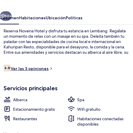
erior
Siguiente
50+
Resumen
Habitaciones
Ubicación
Políticas
Reserva Novena Hotel y disfruta tu estancia en Lembang. Regálate
un momento de relax con un masaje en su spa. Deleita también tu
paladar con las especialidades de cocina local e internacional en
Kahuripan Resto, disponible para el desayuno, la comida y la cena.
Entre sus amenidades y servicios destacan su alberca al aire libre, su
chapoteadero y su jardín.
Opiniones
4.8
Ver las 3 opiniones
4.8 de 10,
Interior
Servicios principales
Alberca
Spa
Estacionamiento gratis
Wifi gratuito
Restaurantes
Habitaciones conectadas
disponibles