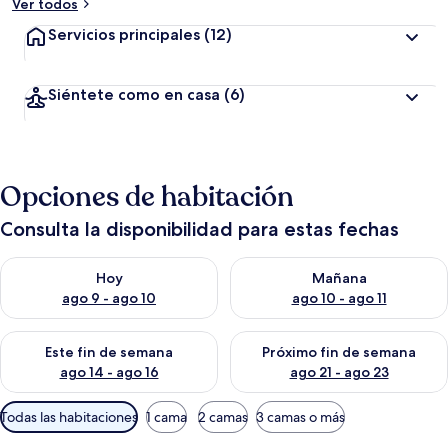
Ver todos
Servicios principales
(12)
Siéntete como en casa
(6)
Opciones de habitación
Consulta la disponibilidad para estas fechas
Consulta la disponibilidad para hoy ago 9 - ago 10
Consulta la disponibilidad par
Hoy
Mañana
ago 9 - ago 10
ago 10 - ago 11
Consulta la disponibilidad para este fin de semana ago 14 - ag
Consulta la disponibilidad pa
Este fin de semana
Próximo fin de semana
ago 14 - ago 16
ago 21 - ago 23
Filtros
Todas las habitaciones
1 cama
2 camas
3 camas o más
disponibles