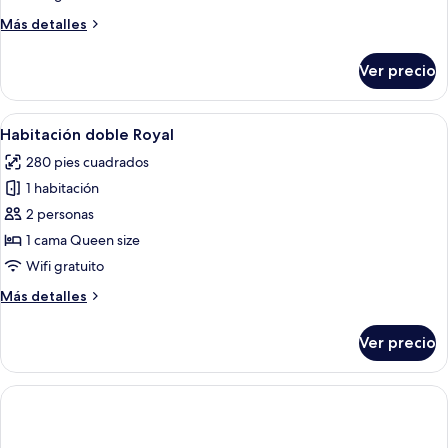
con
Más
Más detalles
2
detalles
sobre
camas
Ver precio
Habitación
individuales,
Deluxe
2
con
Abrir
Una habitación de hotel moderna con 
17
camas
2
Habitación doble Royal
todas
camas
individuales,
280 pies cuadrados
individuales,
las
para
2
1 habitación
fotos
no
camas
de
2 personas
individuales,
fumadores
Habitación
para
1 cama Queen size
no
doble
Wifi gratuito
fumadores
Royal
Más
Más detalles
detalles
sobre
Ver precio
Habitación
doble
Royal