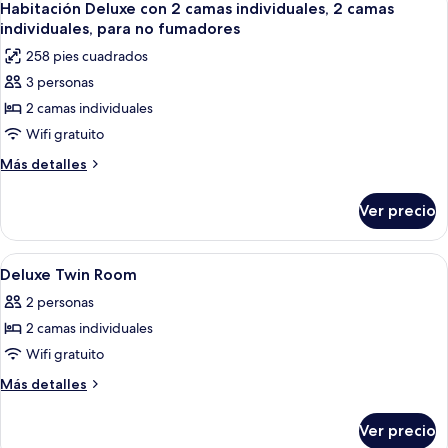
21
Habitación Deluxe con 2 camas individuales, 2 camas
todas
individuales, para no fumadores
las
258 pies cuadrados
fotos
3 personas
de
2 camas individuales
Habitación
Deluxe
Wifi gratuito
con
Más
Más detalles
2
detalles
sobre
camas
Ver precio
Habitación
individuales,
Deluxe
2
con
Abrir
Habitación de hotel con dos camas, un 
19
camas
2
Deluxe Twin Room
todas
camas
individuales,
2 personas
individuales,
las
para
2
2 camas individuales
fotos
no
camas
de
Wifi gratuito
individuales,
fumadores
Deluxe
para
Más
Más detalles
no
Twin
detalles
fumadores
sobre
Room
Ver precio
Deluxe