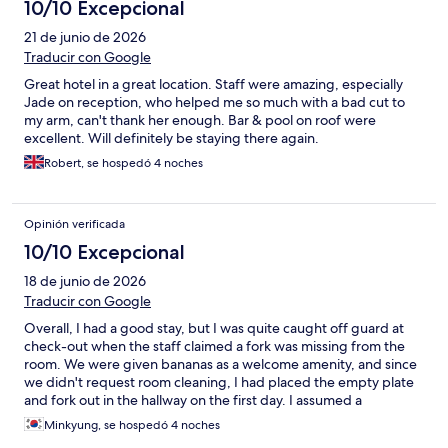
10/10 Excepcional
21 de junio de 2026
Traducir con Google
Great hotel in a great location. Staff were amazing, especially
Jade on reception, who helped me so much with a bad cut to
my arm, can't thank her enough. Bar & pool on roof were
excellent. Will definitely be staying there again.
Robert, se hospedó 4 noches
Opinión verificada
10/10 Excepcional
18 de junio de 2026
Traducir con Google
Overall, I had a good stay, but I was quite caught off guard at
check-out when the staff claimed a fork was missing from the
room. We were given bananas as a welcome amenity, and since
we didn't request room cleaning, I had placed the empty plate
and fork out in the hallway on the first day. I assumed a
housekeeper had naturally picked it up. Although they didn't
Minkyung, se hospedó 4 noches
charge me for it in the end, the whole situation left a bitter taste