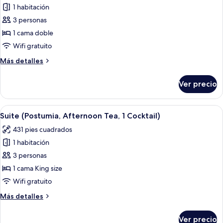
Cocktail)
1 habitación
de
3 personas
Habitación
doble
1 cama doble
Premier
Wifi gratuito
(Lessini,
Más
Más detalles
Free
detalles
1
sobre
Ver precio
Habitación
Signature
doble
Cocktail)
Premier
Abrir
Habitación de hotel con una cama gran
27
(Lessini,
Suite (Postumia, Afternoon Tea, 1 Cocktail)
todas
Free
431 pies cuadrados
1
las
Signature
1 habitación
fotos
Cocktail)
de
3 personas
Suite
1 cama King size
(Postumia,
Wifi gratuito
Afternoon
Más
Más detalles
Tea,
detalles
1
sobre
Ver precio
Suite