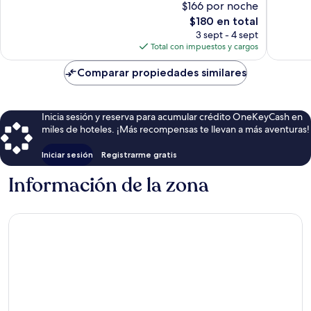
$166 por noche
Excepcional,
Excepcio
El
$180 en total
836
1,677
precio
opiniones
opinion
3 sept - 4 sept
actual
Total con impuestos y cargos
es
de
Comparar propiedades similares
$180
Inicia sesión y reserva para acumular crédito OneKeyCash en
miles de hoteles. ¡Más recompensas te llevan a más aventuras!
Iniciar sesión
Registrarme gratis
Información de la zona