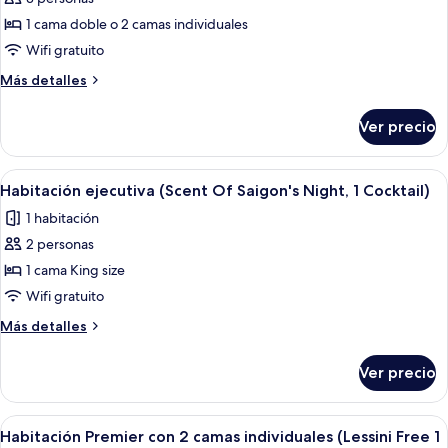
fotos
Free
de
1 cama doble o 2 camas individuales
1
Habitación
Signature
Wifi gratuito
Cocktail)
(Combo
Más
Más detalles
Happy
detalles
stay,
sobre
Ver precio
Habitación
Lunch,
(Combo
1
Happy
Abrir
Habitación de hotel con una cama gra
Cocktail)
31
stay,
Habitación ejecutiva (Scent Of Saigon's Night, 1 Cocktail)
todas
Lunch,
1 habitación
1
las
Cocktail)
2 personas
fotos
de
1 cama King size
Habitación
Wifi gratuito
ejecutiva
Más
Más detalles
(Scent
detalles
Of
sobre
Ver precio
Habitación
Saigon's
ejecutiva
Night,
(Scent
Abrir
Habitación de hotel con dos camas, un e
1
21
Of
Habitación Premier con 2 camas individuales (Lessini Free 1