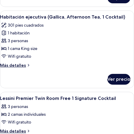
Cocktail)
(Postumia,
Afternoon
Abrir
Habitación de hotel con una cama gran
19
Tea,
Habitación ejecutiva (Gallica, Afternoon Tea, 1 Cocktail)
todas
1
301 pies cuadrados
Cocktail)
las
1 habitación
fotos
de
3 personas
Habitación
1 cama King size
ejecutiva
Wifi gratuito
(Gallica,
Más
Más detalles
Afternoon
detalles
Tea,
sobre
Ver precio
Habitación
1
ejecutiva
Cocktail)
(Gallica,
Abrir
Un amplio salón con un sofá blanco, u
18
Afternoon
Lessini Premier Twin Room Free 1 Signature Cocktail
todas
Tea,
3 personas
1
las
Cocktail)
2 camas individuales
fotos
de
Wifi gratuito
Lessini
Más
Más detalles