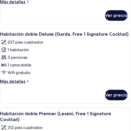
Garda
Más
Más detalles
Deluxe
detalles
sobre
Twin
Ver precio
Garda
Deluxe
Twin
Abrir
Habitación de hotel con una cama gra
25
Habitación doble Deluxe (Garda, Free 1 Signature Cocktail)
todas
237 pies cuadrados
las
1 habitación
fotos
de
3 personas
Habitación
1 cama doble
doble
Wifi gratuito
Deluxe
Más
Más detalles
(Garda,
detalles
Free
sobre
Ver precio
Habitación
1
doble
Signature
Deluxe
Abrir
Habitación de hotel con una cama grande
Cocktail)
19
(Garda,
Habitación doble Premier (Lessini, Free 1 Signature
todas
Free
Cocktail)
1
las
312 pies cuadrados
Signature
fotos