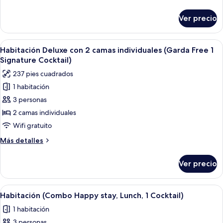
Premier
detalles
sobre
Twin
Ver precio
Lessini
Room
Premier
Free
Twin
Abrir
Habitación de hotel con dos camas, un e
25
1
Room
Habitación Deluxe con 2 camas individuales (Garda Free 1
todas
Free
Signature
Signature Cocktail)
1
las
Cocktail
237 pies cuadrados
Signature
fotos
Cocktail
1 habitación
de
3 personas
Habitación
Deluxe
2 camas individuales
con
Wifi gratuito
2
Más
Más detalles
camas
detalles
individuales
sobre
Ver precio
Habitación
(Garda
Deluxe
Free
con
Abrir
Una habitación de hotel con una cama,
1
34
2
Habitación (Combo Happy stay, Lunch, 1 Cocktail)
todas
camas
Signature
1 habitación
individuales
las
Cocktail)
(Garda
3 personas