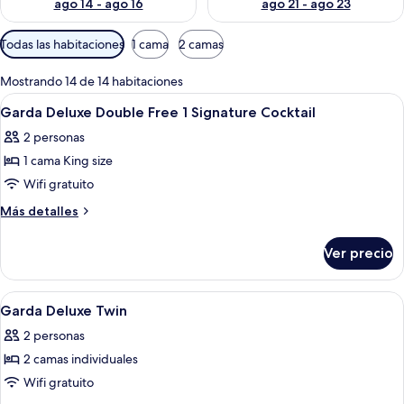
ago 14 - ago 16
ago 21 - ago 23
Filtros
Todas las habitaciones
1 cama
2 camas
disponibles
para
Mostrando 14 de 14 habitaciones
las
Abrir
Habitación de hotel con una cama gra
20
Garda Deluxe Double Free 1 Signature Cocktail
habitaciones
todas
2 personas
las
1 cama King size
fotos
de
Wifi gratuito
Garda
Más
Más detalles
Deluxe
detalles
sobre
Double
Ver precio
Garda
Free
Deluxe
1
Double
Abrir
Habitación de hotel con dos camas, un 
22
Signature
Free
Garda Deluxe Twin
todas
1
Cocktail
2 personas
Signature
las
Cocktail
2 camas individuales
fotos
de
Wifi gratuito