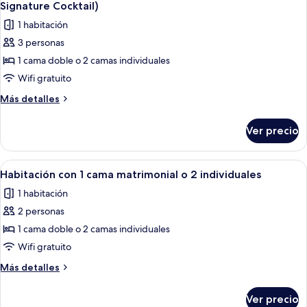
todas
Saigon's
Cocktail)
Signature Cocktail)
Night,
las
1 habitación
1
fotos
Cocktail)
3 personas
de
1 cama doble o 2 camas individuales
Habitación
Premier
Wifi gratuito
con
Más
Más detalles
2
detalles
sobre
camas
Ver precio
Habitación
individuales
Premier
(Lessini
con
Abrir
Una piscina en la azotea con sillones 
16
Free
2
Habitación con 1 cama matrimonial o 2 individuales
todas
camas
1
1 habitación
individuales
las
Signature
(Lessini
2 personas
fotos
Cocktail)
Free
de
1 cama doble o 2 camas individuales
1
Habitación
Signature
Wifi gratuito
Cocktail)
con
Más
Más detalles
1
detalles
cama
sobre
Ver precio
Habitación