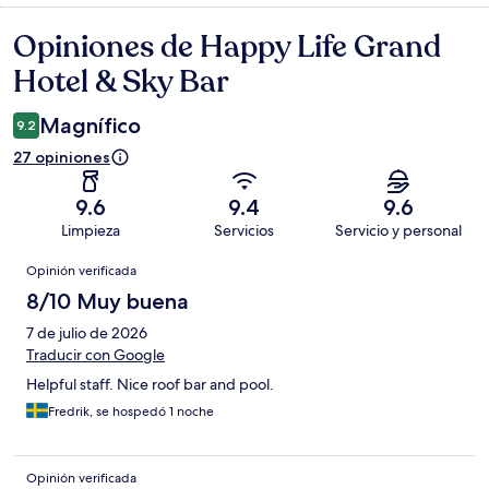
Opiniones de Happy Life Grand
Opiniones
Hotel & Sky Bar
Magnífico
9.2
27 opiniones
9.6
9.4
9.6
Limpieza
Servicios
Servicio y personal
Opiniones
Opinión verificada
8/10 Muy buena
7 de julio de 2026
Traducir con Google
Helpful staff. Nice roof bar and pool.
Fredrik, se hospedó 1 noche
Opinión verificada