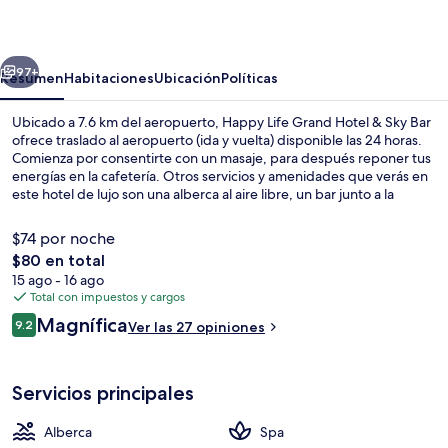
Grand
Hotel
erior
Siguiente
&
97+
Resumen
Habitaciones
Ubicación
Políticas
Sky
Ubicado a 7.6 km del aeropuerto, Happy Life Grand Hotel & Sky Bar
Bar
ofrece traslado al aeropuerto (ida y vuelta) disponible las 24 horas.
Comienza por consentirte con un masaje, para después reponer tus
energías en la cafetería. Otros servicios y amenidades que verás en
este hotel de lujo son una alberca al aire libre, un bar junto a la
alberca y sala de fitness. A otros visitantes les encanta el personal
amable. La propiedad está a una corta distancia a pie de algunas
$74 por noche
opciones de transporte público: Ben Thanh Station está a 7 minutos
El
$80 en total
y Opera House Station está a 10 minutos.
precio
15 ago - 16 ago
Minibar, caja de seguridad en la habita
total
Total con impuestos y cargos
es
Opiniones
Magnífica
9.2
Ver las 27 opiniones
de
9.2 de 10,
$80
Servicios principales
Alberca
Spa