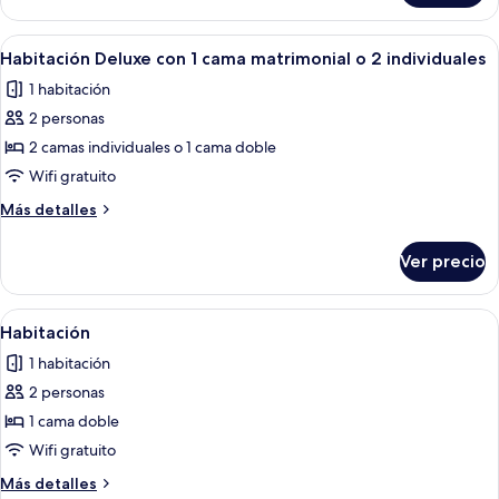
matrimonial
con
o
1
Abrir
Una piscina en la azotea con sillones 
2
22
cama
Habitación Deluxe con 1 cama matrimonial o 2 individuales
todas
matrimonial
individuales
1 habitación
o
las
2
2 personas
fotos
individuales
de
2 camas individuales o 1 cama doble
Habitación
Wifi gratuito
Deluxe
Más
Más detalles
con
detalles
1
sobre
Ver precio
Habitación
cama
Deluxe
matrimonial
con
Abrir
Una piscina en la azotea con sillones 
o
16
1
Habitación
todas
cama
2
1 habitación
matrimonial
las
individuales
o
2 personas
fotos
2
de
1 cama doble
individuales
Habitación
Wifi gratuito
Más
Más detalles