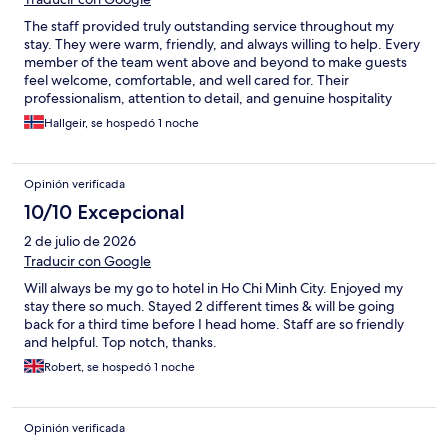
The staff provided truly outstanding service throughout my
stay. They were warm, friendly, and always willing to help. Every
member of the team went above and beyond to make guests
feel welcome, comfortable, and well cared for. Their
professionalism, attention to detail, and genuine hospitality
made my stay exceptional. I highly recommend this hotel and
Hallgeir, se hospedó 1 noche
would gladly stay here again.
Opinión verificada
10/10 Excepcional
2 de julio de 2026
Traducir con Google
Will always be my go to hotel in Ho Chi Minh City. Enjoyed my
stay there so much. Stayed 2 different times & will be going
back for a third time before I head home. Staff are so friendly
and helpful. Top notch, thanks.
Robert, se hospedó 1 noche
Opinión verificada