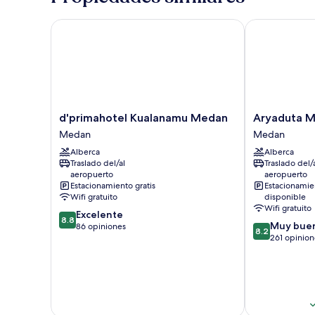
d'primahotel Kualanamu Medan
Aryaduta Me
d'primahotel
Aryaduta
d'primahotel Kualanamu Medan
Aryaduta 
Kualanamu
Medan
Medan
Medan
Medan
Medan
Alberca
Alberca
Medan
Traslado del/al
Traslado del/
aeropuerto
aeropuerto
Estacionamiento gratis
Estacionamie
Wifi gratuito
disponible
Wifi gratuito
8.8
Excelente
8.8
8.2
Muy bue
de
86 opiniones
8.2
de
261 opinion
10,
10,
Excelente,
Muy
86
bueno,
opiniones
261
opiniones