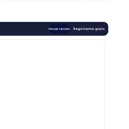
es
de
$42
Iniciar sesión
Registrarme gratis