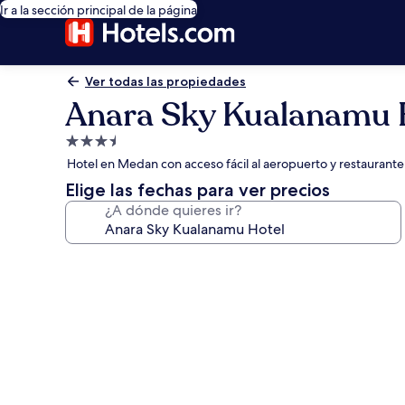
Ir a la sección principal de la página
Ver todas las propiedades
Anara Sky Kualanamu 
Propiedad
de
Hotel en Medan con acceso fácil al aeropuerto y restaurante
3.5
Elige las fechas para ver precios
estrellas
¿A dónde quieres ir?
Galería
de
fotos
de
Anara
Sky