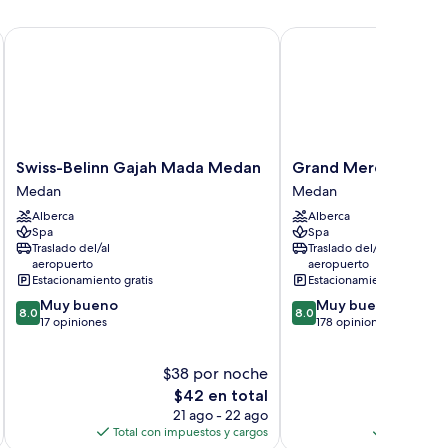
Swiss-Belinn Gajah Mada Medan
Grand Mercure Medan
Swiss-
Grand
Swiss-Belinn Gajah Mada Medan
Grand Mercure Med
Belinn
Mercure
Medan
Medan
Gajah
Medan
Alberca
Alberca
Mada
Angkasa
Spa
Spa
Medan
Medan
Traslado del/al
Traslado del/al
Medan
aeropuerto
aeropuerto
Estacionamiento gratis
Estacionamiento gratis
8.0
8.0
Muy bueno
Muy bueno
8.0
8.0
de
de
17 opiniones
178 opiniones
10,
10,
Muy
Muy
$38 por noche
$
bueno,
bueno,
17
El
178
$42 en total
opiniones
precio
opiniones
21 ago - 22 ago
actual
Total con impuestos y cargos
Total con 