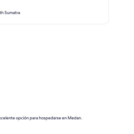
rth Sumatra
ción del mapa
 excelente opción para hospedarse en Medan.