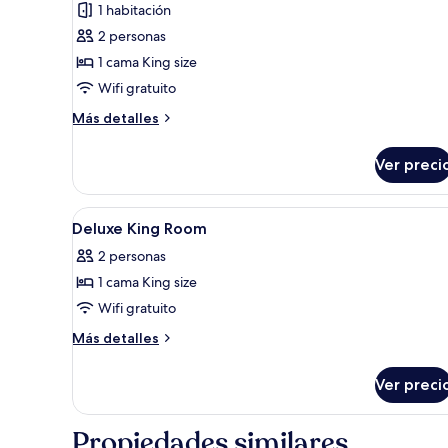
fotos
opinión)
1 habitación
de
2 personas
Habitación
1 cama King size
doble
Wifi gratuito
Deluxe
Más
Más detalles
detalles
sobre
Ver preci
Habitación
doble
Deluxe
Abrir
Escritorio, insonorización y wifi
3
Deluxe King Room
todas
2 personas
las
1 cama King size
fotos
de
Wifi gratuito
Deluxe
Más
Más detalles
King
detalles
sobre
Room
Ver preci
Deluxe
King
Room
Propiedades similares