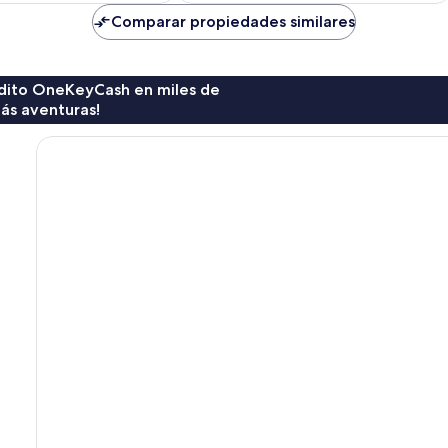
es
es
de
de
Comparar propiedades similares
$44
$93
rédito OneKeyCash en miles de
ás aventuras!