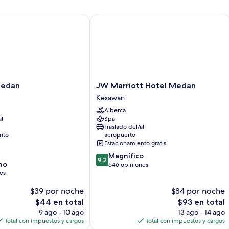
dan
JW Marriott Hotel Medan
JW
Medan
JW Marriott Hotel Medan
Marriott
Kesawan
Hotel
Alberca
Medan
al
Spa
Kesawan
Traslado del/al
nto
aeropuerto
Estacionamiento gratis
9.2
Magnífico
9.2
no
de
646 opiniones
es
10,
Magnífico,
$39 por noche
$84 por noche
646
El
opiniones
El
$44 en total
$93 en total
precio
precio
9 ago - 10 ago
13 ago - 14 ago
actual
actual
Total con impuestos y cargos
Total con impuestos y cargos