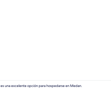
Restaurante
el es una excelente opción para hospedarse en Medan.
Sala de reun