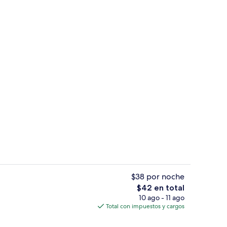
Centro de negocios en la habitación
$38 por noche
El
$42 en total
precio
10 ago - 11 ago
iones
Escritorio, insonorización y wifi gratis
total
Total con impuestos y cargos
es
de