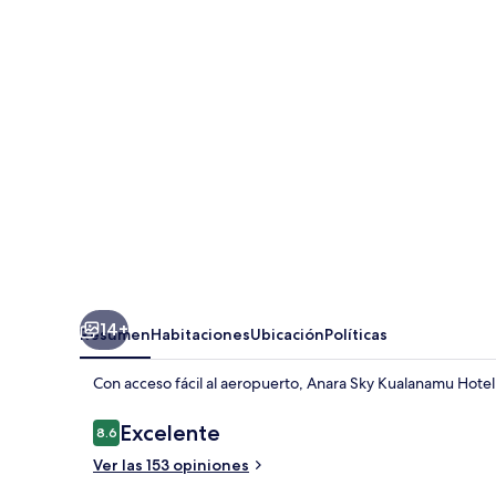
Kualanamu
Hotel
14+
Resumen
Habitaciones
Ubicación
Políticas
Con acceso fácil al aeropuerto, Anara Sky Kualanamu Hot
Opiniones
Excelente
8.6
8.6 de 10,
Ver las 153 opiniones