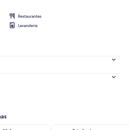
Restaurantes
Lavandería
has
isponibilidad para mañana ago 8 - ago 9
Consulta la disponibilidad para este 