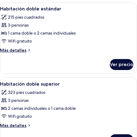
las
Abrir
Un dormitorio tradicional con cama, me
2
Habitación doble estándar
habitaciones
todas
215 pies cuadrados
las
3 personas
fotos
de
1 cama doble o 2 camas individuales
Habitación
Wifi gratuito
doble
Más
Más detalles
estándar
detalles
sobre
Ver precio
Habitación
doble
estándar
Abrir
Un dormitorio tradicional con una ca
3
Habitación doble superior
todas
323 pies cuadrados
las
3 personas
fotos
de
2 camas individuales o 1 cama doble
Habitación
Wifi gratuito
doble
Más
Más detalles
superior
detalles
sobre