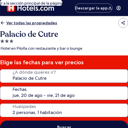
Ir a la sección principal de la página
Descargar la app
Ver todas las propiedades
Palacio de Cutre
Propiedad
de
Hotel en Piloña con restaurante y bar o lounge
3.0
estrellas
Elige las fechas para ver precios
¿A dónde quieres ir?
Fechas
Huéspedes
Buscar