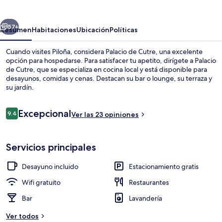
Cutre
erior
Siguiente
57+
Resumen
Habitaciones
Ubicación
Políticas
Cuando visites Piloña, considera Palacio de Cutre, una excelente
opción para hospedarse. Para satisfacer tu apetito, dirígete a Palacio
de Cutre, que se especializa en cocina local y está disponible para
desayunos, comidas y cenas. Destacan su bar o lounge, su terraza y
su jardín.
Opiniones
Excepcional
9.4
Ver las 23 opiniones
9.4 de 10,
Se sirven desayunos, comidas y cenas
Servicios principales
Desayuno incluido
Estacionamiento gratis
Wifi gratuito
Restaurantes
Bar
Lavandería
Ver todos