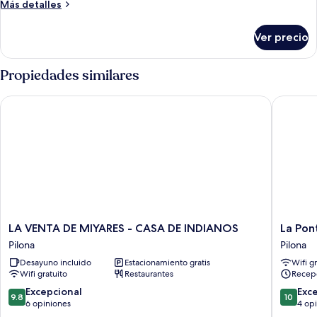
Más
Más detalles
detalles
sobre
Ver precio
Habitación
triple
Propiedades similares
LA VENTA DE MIYARES - CASA DE INDIANOS
La Ponti
LA
La
LA VENTA DE MIYARES - CASA DE INDIANOS
La Pon
VENTA
Pontiga
Pilona
Pilona
DE
Pilona
Desayuno incluido
Estacionamiento gratis
Wifi g
MIYARES
Wifi gratuito
Restaurantes
Recep
-
CASA
9.8
10.0
Excepcional
Exc
9.8
10
DE
de
de
6 opiniones
4 op
INDIANOS
10,
10,