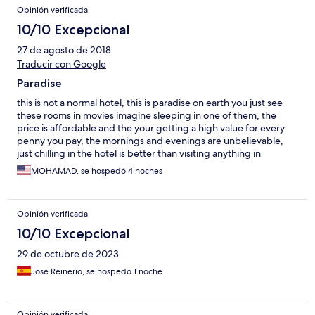
have beautiful views. Good breakfast. Beautiful home.
Opinión verificada
10/10 Excepcional
27 de agosto de 2018
Traducir con Google
Paradise
this is not a normal hotel, this is paradise on earth you just see
these rooms in movies imagine sleeping in one of them, the
price is affordable and the your getting a high value for every
penny you pay, the mornings and evenings are unbelievable,
just chilling in the hotel is better than visiting anything in
asturias, i strongly advice for a couple to reserve "la regenta"
MOHAMAD, se hospedó 4 noches
room the staff were super nice and very helpful too, you just
feel at home
Opinión verificada
10/10 Excepcional
29 de octubre de 2023
José Reinerio, se hospedó 1 noche
Opinión verificada