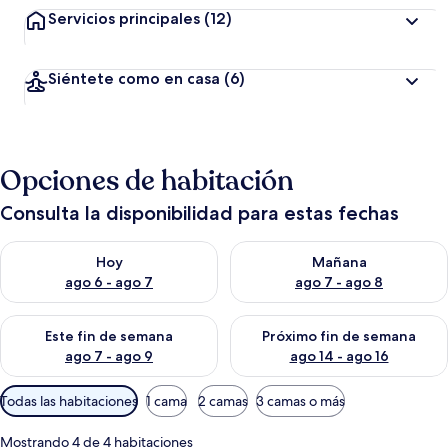
Servicios principales
(12)
Siéntete como en casa
(6)
Opciones de habitación
Consulta la disponibilidad para estas fechas
Consulta la disponibilidad para hoy ago 6 - ago 7
Consulta la disponibilidad pa
Hoy
Mañana
ago 6 - ago 7
ago 7 - ago 8
Consulta la disponibilidad para este fin de semana ago 7 - ag
Consulta la disponibilidad par
Este fin de semana
Próximo fin de semana
ago 7 - ago 9
ago 14 - ago 16
Filtros
Todas las habitaciones
1 cama
2 camas
3 camas o más
disponibles
para
Mostrando 4 de 4 habitaciones