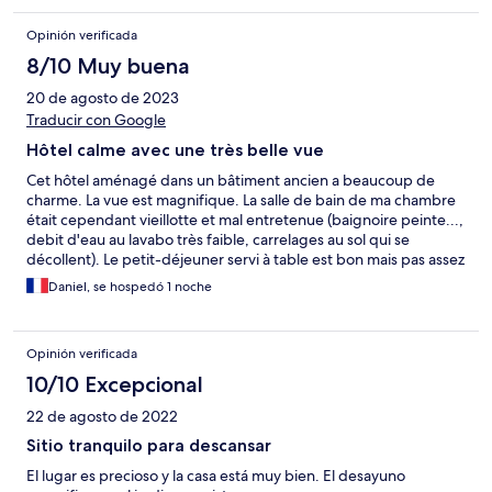
Opinión verificada
8/10 Muy buena
20 de agosto de 2023
Traducir con Google
Hôtel calme avec une très belle vue
Cet hôtel aménagé dans un bâtiment ancien a beaucoup de
charme. La vue est magnifique. La salle de bain de ma chambre
était cependant vieillotte et mal entretenue (baignoire peinte...,
debit d'eau au lavabo très faible, carrelages au sol qui se
décollent). Le petit-déjeuner servi à table est bon mais pas assez
copieux. Au final j'ai quand même passé un court séjour très
Daniel, se hospedó 1 noche
agréable dans cet hôtel.
Opinión verificada
10/10 Excepcional
22 de agosto de 2022
Sitio tranquilo para descansar
El lugar es precioso y la casa está muy bien. El desayuno