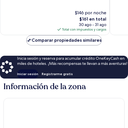
Pilona
Excepcional,
Excepcio
6
4
$146 por noche
opiniones
opinion
El
$161 en total
precio
30 ago - 31 ago
actual
Total con impuestos y cargos
es
de
Comparar propiedades similares
$161
Inicia sesión y reserva para acumular crédito OneKeyCash en
miles de hoteles. ¡Más recompensas te llevan a más aventuras!
Iniciar sesión
Registrarme gratis
Información de la zona