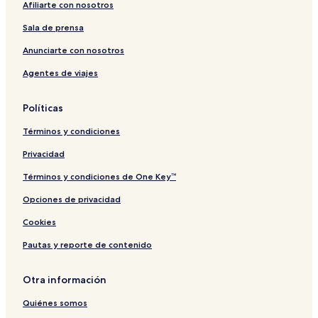
Afiliarte con nosotros
o
u
s
t
e
r
t
s
a
O
e
l
a
o
Sala de prensa
n
l
l
l
l
&
n
Anunciarte con nosotros
y
S
e
Agentes de viajes
p
s
a
s
&
Políticas
S
p
Términos y condiciones
a
Privacidad
Términos y condiciones de One Key™
Opciones de privacidad
Cookies
Pautas y reporte de contenido
Otra información
Quiénes somos