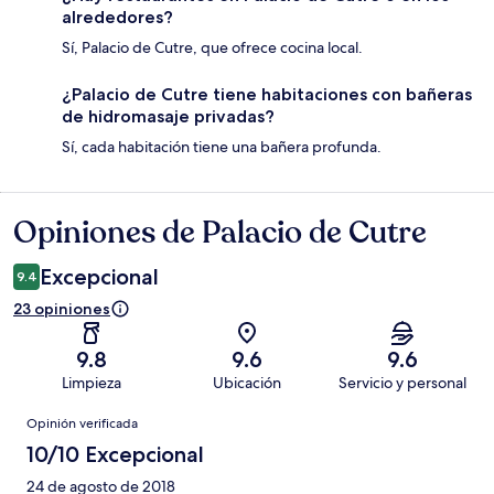
alrededores?
Sí, Palacio de Cutre, que ofrece cocina local.
¿Palacio de Cutre tiene habitaciones con bañeras
de hidromasaje privadas?
Sí, cada habitación tiene una bañera profunda.
Opiniones de Palacio de Cutre
Opiniones
Excepcional
9.4
23 opiniones
9.8
9.6
9.6
Limpieza
Ubicación
Servicio y personal
Opiniones
Opinión verificada
10/10 Excepcional
24 de agosto de 2018