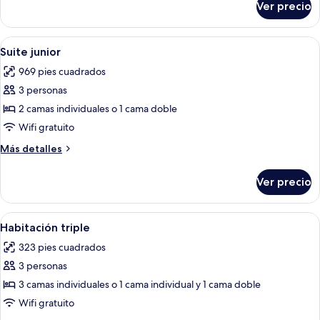
Ver precio
Habitación
doble
superior
Abrir
Un dormitorio con papel tapiz floral,
3
Suite junior
todas
969 pies cuadrados
las
3 personas
fotos
de
2 camas individuales o 1 cama doble
Suite
Wifi gratuito
junior
Más
Más detalles
detalles
sobre
Ver precio
Suite
junior
Abrir
Un dormitorio con papel tapiz floral, 
2
Habitación triple
todas
323 pies cuadrados
las
3 personas
fotos
de
3 camas individuales o 1 cama individual y 1 cama doble
Habitación
Wifi gratuito
triple