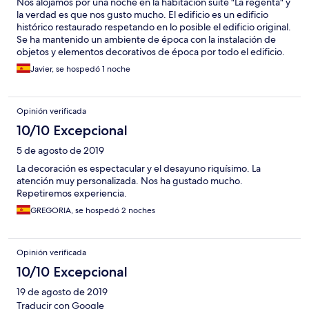
Nos alojamos por una noche en la habitación suite "La regenta" y
la verdad es que nos gusto mucho. El edificio es un edificio
histórico restaurado respetando en lo posible el edificio original.
Se ha mantenido un ambiente de época con la instalación de
objetos y elementos decorativos de época por todo el edificio.
La habitación era muy espaciosa y las instalaciones resultaron
Javier, se hospedó 1 noche
muy cómodas y confortables. Muy recomendable. El único pero
que le pondría tiene que ver con el ruido de pasos proveniente
de la estancia superior, pero es algo esperable en este tipo de
Opinión verificada
edificios históricos y sólo lo notarás si hay algún huesped poco
cuidadoso alojado en la habitación superior.
10/10 Excepcional
5 de agosto de 2019
La decoración es espectacular y el desayuno riquísimo. La
atención muy personalizada. Nos ha gustado mucho.
Repetiremos experiencia.
GREGORIA, se hospedó 2 noches
Opinión verificada
10/10 Excepcional
19 de agosto de 2019
Traducir con Google