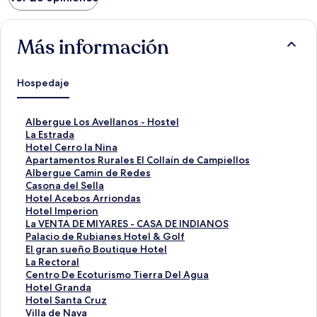
Más información
Hospedaje
E
Albergue Los Avellanos - Hostel
n
E
La Estrada
l
n
E
Hotel Cerro la Nina
a
l
n
E
Apartamentos Rurales El Collaín de Campiellos
c
a
l
n
E
Albergue Camin de Redes
e
c
a
l
n
E
Casona del Sella
p
e
c
a
l
n
E
Hotel Acebos Arriondas
a
p
e
c
a
l
n
E
Hotel Imperion
r
a
p
e
c
a
l
n
E
La VENTA DE MIYARES - CASA DE INDIANOS
a
r
a
p
e
c
a
l
n
E
Palacio de Rubianes Hotel & Golf
a
a
r
a
p
e
c
a
l
n
E
El gran sueño Boutique Hotel
b
a
a
r
a
p
e
c
a
l
n
E
La Rectoral
r
b
a
a
r
a
p
e
c
a
l
n
E
Centro De Ecoturismo Tierra Del Agua
i
r
b
a
a
r
a
p
e
c
a
l
n
E
Hotel Granda
r
i
r
b
a
a
r
a
p
e
c
a
l
n
E
Hotel Santa Cruz
l
r
i
r
b
a
a
r
a
p
e
c
a
l
n
E
Villa de Nava