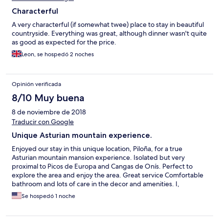
Characterful
A very characterful (if somewhat twee) place to stay in beautiful
countryside. Everything was great, although dinner wasn't quite
as good as expected for the price.
Leon, se hospedó 2 noches
Opinión verificada
8/10 Muy buena
8 de noviembre de 2018
Traducir con Google
Unique Asturian mountain experience.
Enjoyed our stay in this unique location, Piloña, for a true
Asturian mountain mansion experience. Isolated but very
proximal to Picos de Europa and Cangas de Onís. Perfect to
explore the area and enjoy the area. Great service Comfortable
bathroom and lots of care in the decor and amenities. I,
personally, didn’t love the antique doll and antique furniture
Se hospedó 1 noche
decor, but understand the intent of expressing the flavor of the
antique Asturian mansion. There are 18 rooms and probably all