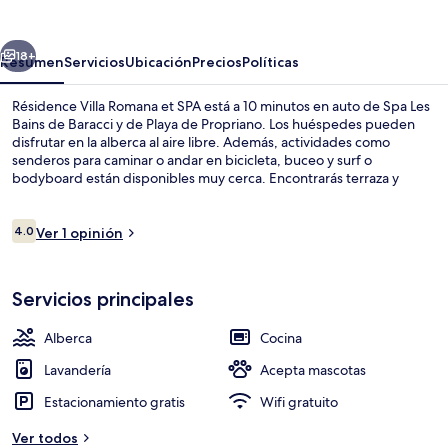
Romana
et
erior
Siguiente
SPA
18+
Resumen
Servicios
Ubicación
Precios
Políticas
Résidence Villa Romana et SPA está a 10 minutos en auto de Spa Les
Bains de Baracci y de Playa de Propriano. Los huéspedes pueden
disfrutar en la alberca al aire libre. Además, actividades como
senderos para caminar o andar en bicicleta, buceo y surf o
bodyboard están disponibles muy cerca. Encontrarás terraza y
jardín. Por su parte, sus departamentos tienen servicios y
amenidades convenientes, como refrigerador y microondas.
Opiniones
4.0
Ver 1 opinión
4.0 de 10,
Spa
Servicios principales
Alberca
Cocina
Lavandería
Acepta mascotas
Estacionamiento gratis
Wifi gratuito
Ver todos