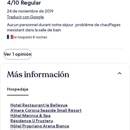
4/10 Regular
24 de noviembre de 2019
Traducir con Google
Aucun personnel durant notre séjour .problème de chauffages
inexistant dans la salle de bain
Se hospedó 8 noches
Ver 1 opinión
Más información
Hospedaje
E
Hotel Restaurant le Bellevue
n
E
A'mare Corsica Seaside Small Resort
l
n
E
Hôtel Marinca & Spa
a
l
n
E
Résidence U Frusteru
c
a
l
n
E
Hôtel Propriano Arena Bianca