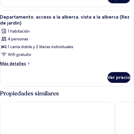
Terraza,
vista
Abrir
Un dormitorio con cama, mesita de noc
5
al
Departamento, acceso a la alberca, vista a la alberca (Rez
todas
mar
de jardin)
las
1 habitación
fotos
4 personas
de
1 cama doble y 2 literas individuales
Departamento,
acceso
Wifi gratuito
a
Más
Más detalles
la
detalles
sobre
alberca,
Ver precio
Departamento,
vista
acceso
a
a
Propiedades similares
la
la
alberca,
alberca
Hôtel Roc e Mare
Hôtel Re
vista
(Rez
a
de
la
alberca
jardin)
(Rez
de