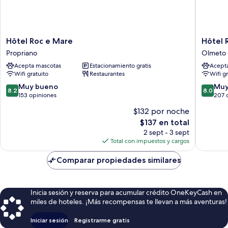
jardin)
Hôtel
Hôtel
Hôtel Roc e Mare
Hôtel 
Roc
Restaur
Propriano
Olmeto
e
U
Acepta mascotas
Estacionamiento gratis
Acept
Mare
Santa
Wifi gratuito
Restaurantes
Wifi g
Propriano
Maria
Olmeto
8.2
8.0
Muy bueno
Muy
8.2
8.0
de
de
153 opiniones
207 
10,
10,
$132 por noche
Muy
Muy
El
$137 en total
bueno,
bueno,
precio
153
207
2 sept - 3 sept
actual
opiniones
opinion
Total con impuestos y cargos
es
de
Comparar propiedades similares
$137
Inicia sesión y reserva para acumular crédito OneKeyCash en
miles de hoteles. ¡Más recompensas te llevan a más aventuras!
Iniciar sesión
Registrarme gratis