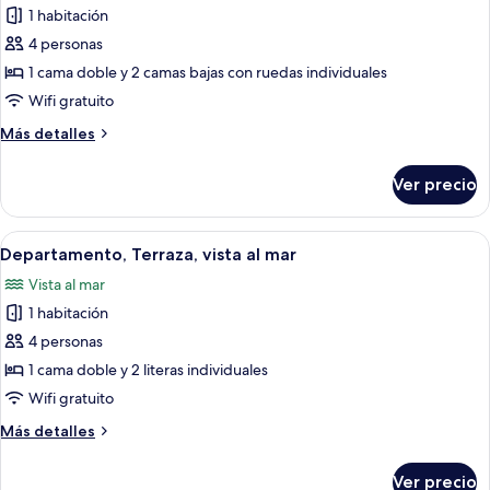
1 habitación
fotos
de
4 personas
Departamento,
1 cama doble y 2 camas bajas con ruedas individuales
Terraza,
Wifi gratuito
vista
Más
Más detalles
al
detalles
mar
sobre
Ver precio
Departamento,
Terraza,
vista
Abrir
Un dormitorio con cama, mesita de noc
5
al
Departamento, Terraza, vista al mar
todas
mar
Vista al mar
las
1 habitación
fotos
de
4 personas
Departamento,
1 cama doble y 2 literas individuales
Terraza,
Wifi gratuito
vista
Más
Más detalles
al
detalles
mar
sobre
Ver precio
Departamento,