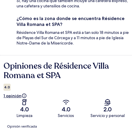
Sí, hay una cocina que también incluye una cafetera expreso,
una cafetera y utensilios de cocina.
¿Cómo es la zona donde se encuentra Résidence
Villa Romana et SPA?
Résidence Villa Romana et SPA está a tan solo 18 minutos a pie
de Playas del Sur de Córcega y a 11 minutos a pie de Iglesia
Notre-Dame de la Misericorde.
Opiniones de Résidence Villa
Opiniones
Romana et SPA
4.0
1 opinión
4.0
4.0
2.0
Limpieza
Servicios
Servicio y personal
Opiniones
Opinión verificada