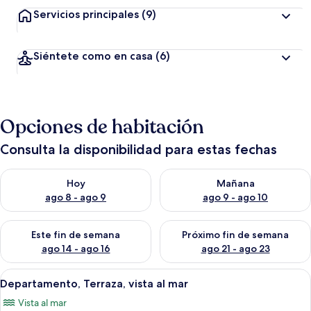
Servicios principales
(9)
Siéntete como en casa
(6)
Opciones de habitación
Consulta la disponibilidad para estas fechas
Consulta la disponibilidad para hoy ago 8 - ago 9
Consulta la disponibilidad pa
Hoy
Mañana
ago 8 - ago 9
ago 9 - ago 10
Consulta la disponibilidad para este fin de semana ago 14 - ag
Consulta la disponibilidad pa
Este fin de semana
Próximo fin de semana
ago 14 - ago 16
ago 21 - ago 23
Abrir
Un dormitorio con cama, ventana con 
7
Departamento, Terraza, vista al mar
todas
Vista al mar
las