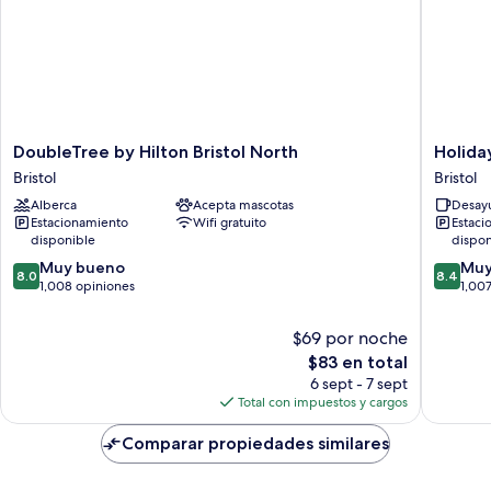
DoubleTree
Holiday
DoubleTree by Hilton Bristol North
Holiday
by
Inn
Bristol
Bristol
Hilton
Express
Alberca
Acepta mascotas
Desayu
Bristol
Bristol
Estacionamiento
Wifi gratuito
Estaci
North
-
disponible
dispon
Bristol
Filton
8.0
8.4
Muy bueno
by
Muy
8.0
8.4
de
de
1,008 opiniones
IHG
1,00
10,
10,
Bristol
Muy
Muy
$69 por noche
bueno,
bueno,
El
$83 en total
1,008
1,007
precio
6 sept - 7 sept
opiniones
opinion
actual
Total con impuestos y cargos
es
de
Comparar propiedades similares
$83