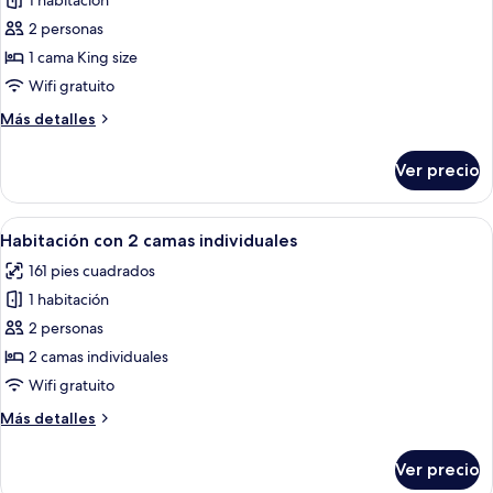
1 habitación
fotos
de
2 personas
Habitación
1 cama King size
doble
Wifi gratuito
Club
Más
Más detalles
(PARKING,
detalles
GYM
sobre
Ver precio
Habitación
&
doble
POOL
Club
Abrir
Una cama con sábanas blancas y tres 
ACCESS)
10
(PARKING,
Habitación con 2 camas individuales
todas
GYM
161 pies cuadrados
&
las
POOL
1 habitación
fotos
ACCESS)
de
2 personas
Habitación
2 camas individuales
con
Wifi gratuito
2
Más
Más detalles
camas
detalles
individuales
sobre
Ver precio
Habitación