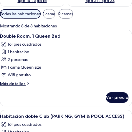
ago 14 - ago 16
ago 21 - ago 23
Filtros
Todas las habitaciones
1 cama
2 camas
disponibles
para
Mostrando 8 de 8 habitaciones
las
Abrir
Una habitación de hotel moderna con u
10
Double Room, 1 Queen Bed
habitaciones
todas
161 pies cuadrados
las
1 habitación
fotos
de
2 personas
Double
1 cama Queen size
Room,
Wifi gratuito
1
Más
Más detalles
Queen
detalles
Bed
sobre
Ver precio
Double
Room,
1
Abrir
Una habitación de hotel moderna con 
12
Queen
Habitación doble Club (PARKING, GYM & POOL ACCESS)
todas
Bed
161 pies cuadrados
las