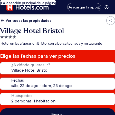
Ir a la sección principal de la página
Descargar la app
Ver todas las propiedades
Village Hotel Bristol
Propiedad
de
Hotel en las afueras en Brístol con alberca techada y restaurante
4.0
estrellas
Elige las fechas para ver precios
¿A dónde quieres ir?
Fechas
Huéspedes
Buscar