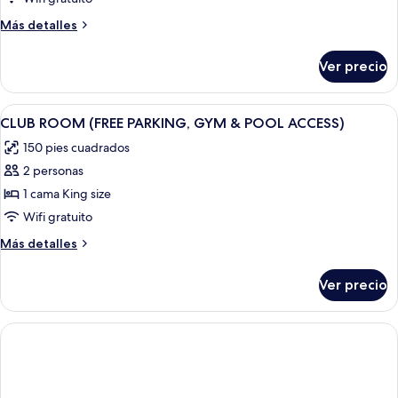
1
Más
Más detalles
King
detalles
Bed
sobre
Ver precio
Accessible
Double,
1
Abrir
Una habitación de hotel moderna con u
9
King
CLUB ROOM (FREE PARKING, GYM & POOL ACCESS)
todas
Bed
150 pies cuadrados
las
2 personas
fotos
de
1 cama King size
CLUB
Wifi gratuito
ROOM
Más
Más detalles
(FREE
detalles
PARKING,
sobre
Ver precio
CLUB
GYM
ROOM
&
(FREE
POOL
PARKING,
GYM
ACCESS)
&
POOL