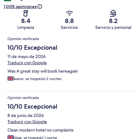
1,005 opiniones
8.4
8.8
8.2
Limpieza
Servicios
Servicio y personal
Opiniones
Opinión verificada
10/10 Excepcional
11 de mayo de 2026
Traducir con Google
Was A great stay will book hereagain
Aaron, se hospedó 2 noches
Opinión verificada
10/10 Excepcional
8 de junio de 2026
Traducir con Google
Clean modern hotel no complaints
Nige, se hospedó 1 noche