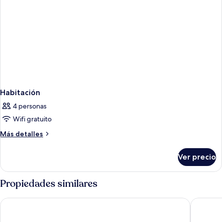
Habitación
4 personas
Wifi gratuito
Más
Más detalles
detalles
sobre
Ver precio
Habitación
Propiedades similares
DoubleTree by Hilton Bristol North
Holiday I