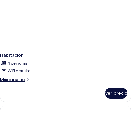
ACCESS)
Habitación
4 personas
Wifi gratuito
Más
Más detalles
detalles
sobre
Ver precio
Habitación