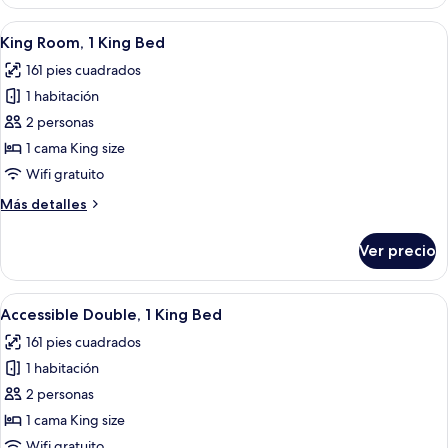
con
2
Abrir
Una habitación de hotel moderna con 
10
camas
King Room, 1 King Bed
todas
individuales
161 pies cuadrados
las
1 habitación
fotos
de
2 personas
King
1 cama King size
Room,
Wifi gratuito
1
Más
Más detalles
King
detalles
Bed
sobre
Ver precio
King
Room,
1
Abrir
Una habitación de hotel moderna con u
5
King
Accessible Double, 1 King Bed
todas
Bed
161 pies cuadrados
las
1 habitación
fotos
de
2 personas
Accessible
1 cama King size
Double,
Wifi gratuito