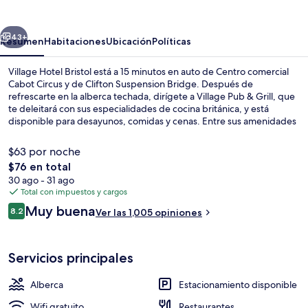
Bristol
erior
Siguiente
43+
Resumen
Habitaciones
Ubicación
Políticas
Village Hotel Bristol está a 15 minutos en auto de Centro comercial
Cabot Circus y de Clifton Suspension Bridge. Después de
refrescarte en la alberca techada, dirígete a Village Pub & Grill, que
te deleitará con sus especialidades de cocina británica, y está
disponible para desayunos, comidas y cenas. Entre sus amenidades
y servicios destacan su bar o lounge, su sala de fitness y su tina de
hidromasaje. A otros visitantes les encanta el personal amable.
$63 por noche
El
$76 en total
precio
30 ago - 31 ago
Se sirven desayunos, comidas, cenas y
total
Total con impuestos y cargos
es
Opiniones
Muy buena
8.2
Ver las 1,005 opiniones
de
8.2 de 10,
$76
Servicios principales
Alberca
Estacionamiento disponible
Wifi gratuito
Restaurantes