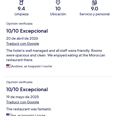
9.4
10
9.0
Limpieza
Ubicación
Servicio y personal
Opiniones
Opinión verificada
10/10 Excepcional
20 de abril de 2026
Traducir con Google
The hotel is well managed and all staff were friendly. Rooms
were spacious and clean. We enjoyed eating at the Moroccan
restaurant there.
Andrew, se hospedó 1 noche
Opinión verificada
10/10 Excepcional
19 de mayo de 2025
Traducir con Google
The restaurant was fantastic
Ilse, se hospedó 1 noche