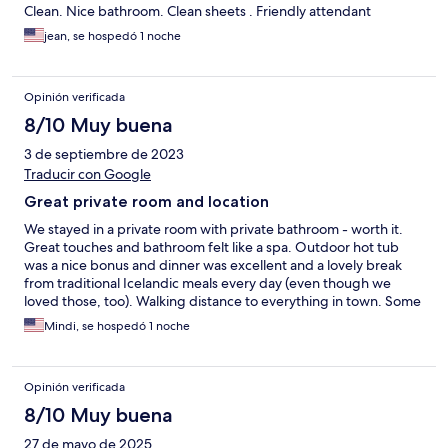
Clean. Nice bathroom. Clean sheets . Friendly attendant
jean, se hospedó 1 noche
Opinión verificada
8/10 Muy buena
3 de septiembre de 2023
Traducir con Google
Great private room and location
We stayed in a private room with private bathroom - worth it.
Great touches and bathroom felt like a spa. Outdoor hot tub
was a nice bonus and dinner was excellent and a lovely break
from traditional Icelandic meals every day (even though we
loved those, too). Walking distance to everything in town. Some
of the service was a bit rude and favored their friends who were
Mindi, se hospedó 1 noche
staying while we were there but overall would recommend.
Opinión verificada
8/10 Muy buena
27 de mayo de 2025