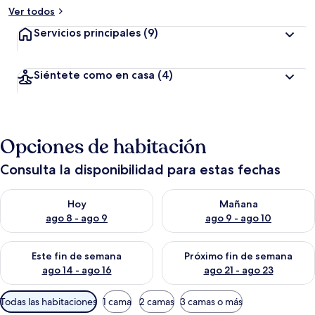
Ver todos
Servicios principales
(9)
Siéntete como en casa
(4)
Opciones de habitación
Consulta la disponibilidad para estas fechas
Consulta la disponibilidad para hoy ago 8 - ago 9
Consulta la disponibilidad pa
Hoy
Mañana
ago 8 - ago 9
ago 9 - ago 10
Consulta la disponibilidad para este fin de semana ago 14 - ag
Consulta la disponibilidad pa
Este fin de semana
Próximo fin de semana
ago 14 - ago 16
ago 21 - ago 23
Filtros
Todas las habitaciones
1 cama
2 camas
3 camas o más
disponibles