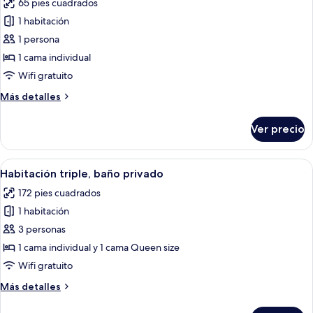
65 pies cuadrados
baño
las
privado
1 habitación
fotos
de
1 persona
Habitación
1 cama individual
individual,
Wifi gratuito
baño
Más
Más detalles
compartido
detalles
sobre
Ver precio
Habitación
individual,
baño
Abrir
Un dormitorio con dos camas, una ara
5
compartido
Habitación triple, baño privado
todas
172 pies cuadrados
las
1 habitación
fotos
de
3 personas
Habitación
1 cama individual y 1 cama Queen size
triple,
Wifi gratuito
baño
Más
Más detalles
privado
detalles
sobre