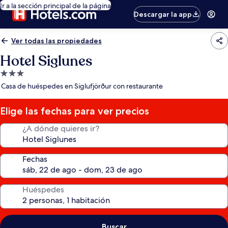
Ir a la sección principal de la página
Descargar la app
Ver todas las propiedades
Hotel Siglunes
Propiedad
de
Casa de huéspedes en Siglufjörður con restaurante
3.0
estrellas
Elige las fechas para ver precios
¿A dónde quieres ir?
Fechas
Huéspedes
Buscar