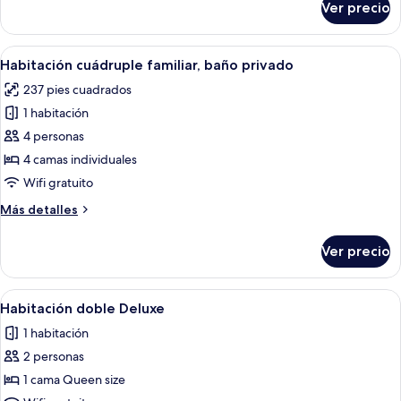
Ver precio
Habitación
triple,
baño
Abrir
Habitación de hotel con dos camas indi
6
privado
Habitación cuádruple familiar, baño privado
todas
237 pies cuadrados
las
1 habitación
fotos
de
4 personas
Habitación
4 camas individuales
cuádruple
Wifi gratuito
familiar,
Más
Más detalles
baño
detalles
privado
sobre
Ver precio
Habitación
cuádruple
familiar,
Abrir
Una cama con cabecera de ratán, dos l
21
baño
Habitación doble Deluxe
todas
privado
1 habitación
las
2 personas
fotos
de
1 cama Queen size