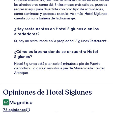
Durante el invierno, disfruta de las actividades recreativas en
los alrededores como ski. En los meses más cálidos, puedes
regresar aquí para divertirte con otro tipo de actividades,
como caminatas y paseos a caballo. Además, Hotel Siglunes
cuenta con una bañera de hidromasaje.
¿Hay restaurantes en Hotel Siglunes o en los
alrededores?
Sí, hay un restaurante en la propiedad, Siglunes Restaurant.
¿Cómo es la zona donde se encuentra Hotel
Siglunes?
Hotel Siglunes está a tan solo 4 minutos a pie de Puerto
deportivo Siglo y a 6 minutos a pie de Museo de la Era del
Arenque.
Opiniones de Hotel Siglunes
Opiniones
Magnífico
9.0
78 opiniones