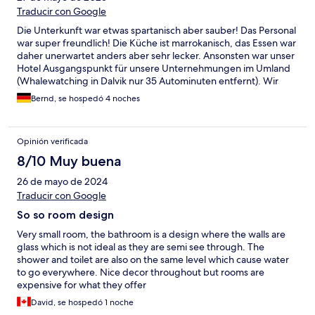
Traducir con Google
Die Unterkunft war etwas spartanisch aber sauber! Das Personal
war super freundlich! Die Küche ist marrokanisch, das Essen war
daher unerwartet anders aber sehr lecker. Ansonsten war unser
Hotel Ausgangspunkt für unsere Unternehmungen im Umland
(Whalewatching in Dalvik nur 35 Autominuten entfernt). Wir
haben uns sehr wohl gefühlt. Ich habe es genossen mich unweit
Bernd, se hospedó 4 noches
der Kaffeemaschine mit einem Buch oder meinem
Reisetagebuch auf das Sofa zu fläzen. :-)
Opinión verificada
8/10 Muy buena
26 de mayo de 2024
Traducir con Google
So so room design
Very small room, the bathroom is a design where the walls are
glass which is not ideal as they are semi see through. The
shower and toilet are also on the same level which cause water
to go everywhere. Nice decor throughout but rooms are
expensive for what they offer
David, se hospedó 1 noche