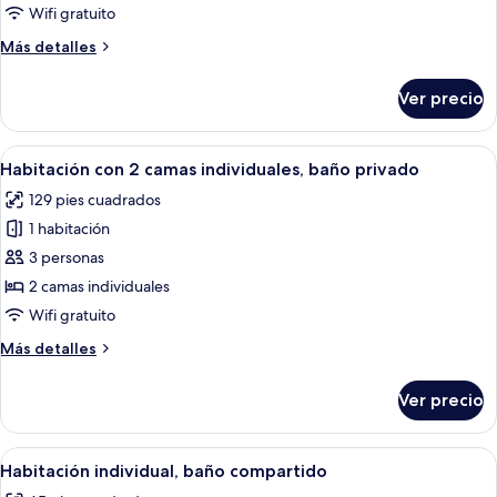
doble,
Wifi gratuito
baño
Más
Más detalles
privado
detalles
sobre
Ver precio
Habitación
doble,
baño
Abrir
Un dormitorio con dos camas, cada un
6
privado
Habitación con 2 camas individuales, baño privado
todas
129 pies cuadrados
las
1 habitación
fotos
de
3 personas
Habitación
2 camas individuales
con
Wifi gratuito
2
Más
Más detalles
camas
detalles
individuales,
sobre
Ver precio
Habitación
baño
con
privado
2
Abrir
Una habitación pequeña y bien iluminad
6
camas
Habitación individual, baño compartido
todas
individuales,