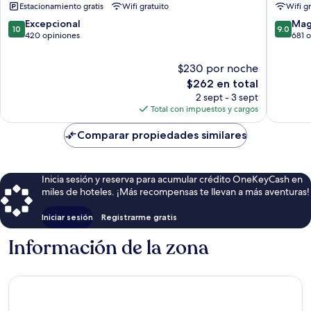
Estacionamiento gratis
Wifi gratuito
Wifi g
Siglufjörður
10.0
9.0
Excepcional
Mag
10
9.0
de
de
420 opiniones
681 
10,
10,
Excepcional,
Magnífi
$230 por noche
420
681
El
$262 en total
opiniones
opinion
precio
2 sept - 3 sept
actual
Total con impuestos y cargos
es
de
Comparar propiedades similares
$262
Inicia sesión y reserva para acumular crédito OneKeyCash en
miles de hoteles. ¡Más recompensas te llevan a más aventuras!
Iniciar sesión
Registrarme gratis
Información de la zona