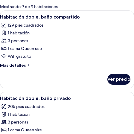
para
Mostrando 9 de 9 habitaciones
las
Abrir
Una cama bien hecha con un edredón v
7
Habitación doble, baño compartido
habitaciones
todas
129 pies cuadrados
las
1 habitación
fotos
de
3 personas
Habitación
1 cama Queen size
doble,
Wifi gratuito
baño
Más
Más detalles
compartido
detalles
sobre
Ver precio
Habitación
doble,
baño
Abrir
Una cama bien hecha con sábanas blan
8
compartido
Habitación doble, baño privado
todas
205 pies cuadrados
las
1 habitación
fotos
de
3 personas
Habitación
1 cama Queen size