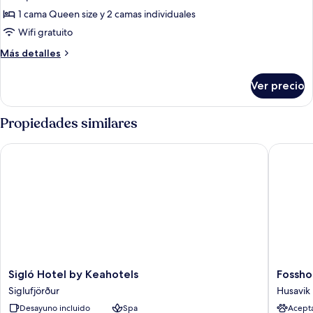
de
1 cama Queen size y 2 camas individuales
Habitación
Wifi gratuito
cuádruple
Más
Más detalles
Deluxe
detalles
sobre
Ver precio
Habitación
cuádruple
Deluxe
Propiedades similares
Sigló Hotel by Keahotels
Fosshote
Sigló
Fosshote
Sigló Hotel by Keahotels
Fossho
Hotel
Husavik
Siglufjörður
Husavik
by
Husavik
Desayuno incluido
Spa
Acept
Keahotels