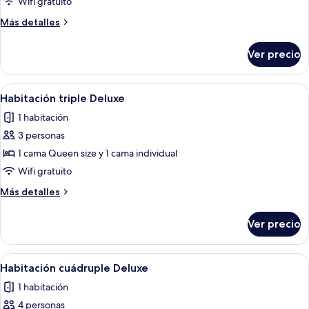
Habitación
Wifi gratuito
doble
Más
Más detalles
Deluxe
detalles
sobre
Ver precio
Habitación
doble
Deluxe
Abrir
Un dormitorio con una cama grande, 
19
Habitación triple Deluxe
todas
1 habitación
las
3 personas
fotos
de
1 cama Queen size y 1 cama individual
Habitación
Wifi gratuito
triple
Más
Más detalles
Deluxe
detalles
sobre
Ver precio
Habitación
triple
Deluxe
Abrir
Un dormitorio con una cama grande, ca
20
Habitación cuádruple Deluxe
todas
1 habitación
las
4 personas
fotos