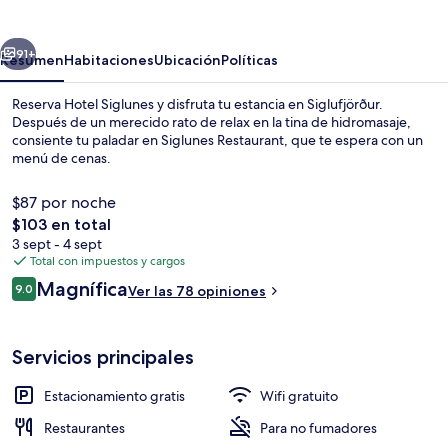
erior
Siguiente
91+
Resumen
Habitaciones
Ubicación
Políticas
Reserva Hotel Siglunes y disfruta tu estancia en Siglufjörður.
Después de un merecido rato de relax en la tina de hidromasaje,
consiente tu paladar en Siglunes Restaurant, que te espera con un
menú de cenas.
$87 por noche
El
$103 en total
precio
3 sept - 4 sept
total
Total con impuestos y cargos
Cortinas blackout, tabla de planchar c
es
Opiniones
Magnífica
9.0
Ver las 78 opiniones
de
9.0 de 10,
$103
Servicios principales
Estacionamiento gratis
Wifi gratuito
Restaurantes
Para no fumadores