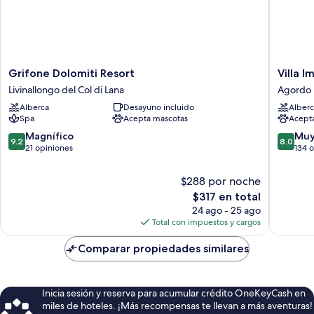
Grifone
Villa
Grifone Dolomiti Resort
Villa I
Dolomiti
Imperin
Livinallongo del Col di Lana
Agordo
Resort
Agordo
Alberca
Desayuno incluido
Alberc
Livinallongo
Spa
Acepta mascotas
Acept
del
Col
9.2
8.0
Magnífico
Muy
9.2
8.0
di
de
de
21 opiniones
134 
Lana
10,
10,
Magnífico,
Muy
$288 por noche
21
bueno,
El
$317 en total
opiniones
134
precio
24 ago - 25 ago
opinion
actual
Total con impuestos y cargos
es
de
Comparar propiedades similares
$317
Inicia sesión y reserva para acumular crédito OneKeyCash en
miles de hoteles. ¡Más recompensas te llevan a más aventuras!