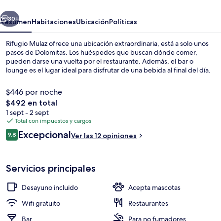
erior
Siguiente
30+
Resumen
Habitaciones
Ubicación
Políticas
Rifugio Mulaz ofrece una ubicación extraordinaria, está a solo unos
pasos de Dolomitas. Los huéspedes que buscan dónde comer,
pueden darse una vuelta por el restaurante. Además, el bar o
lounge es el lugar ideal para disfrutar de una bebida al final del día.
$446 por noche
El
$492 en total
precio
1 sept - 2 sept
total
Total con impuestos y cargos
Detalle exterior
es
Opiniones
Excepcional
9.8
Ver las 12 opiniones
de
9.8 de 10,
$492
Servicios principales
Desayuno incluido
Acepta mascotas
Wifi gratuito
Restaurantes
Bar
Para no fumadores