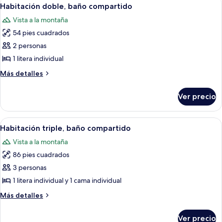
Abrir
5
Habitación doble, baño compartido
habitaciones
todas
Vista a la montaña
las
54 pies cuadrados
fotos
de
2 personas
Habitación
1 litera individual
doble,
Más
Más detalles
baño
detalles
compartido
sobre
Ver precio
Habitación
doble,
baño
Abrir
Silueta de un paisaje montañoso al at
2
compartido
Habitación triple, baño compartido
todas
Vista a la montaña
las
86 pies cuadrados
fotos
de
3 personas
Habitación
1 litera individual y 1 cama individual
triple,
Más
Más detalles
baño
detalles
compartido
sobre
Ver precio
Habitación