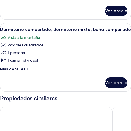
dormitorio
detalles
mixto,
sobre
Ver precio
Dormitorio
baño
compartido,
compartido
dormitorio
Abrir
Una cabaña de madera con literas dispu
3
mixto,
Dormitorio compartido, dormitorio mixto, baño compartido
todas
baño
Vista a la montaña
compartido
las
269 pies cuadrados
fotos
de
1 persona
Dormitorio
1 cama individual
compartido,
Más
Más detalles
dormitorio
detalles
mixto,
sobre
Ver precio
Dormitorio
baño
compartido,
compartido
dormitorio
Propiedades similares
mixto,
baño
Grifone Dolomiti Resort
Villa Imp
compartido