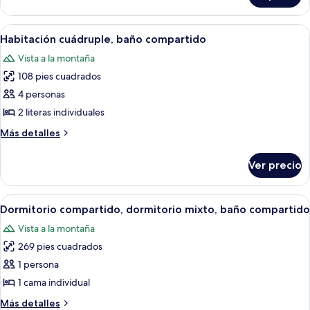
triple,
baño
Abrir
Un dormitorio con literas, una mesita
7
compartido
Habitación cuádruple, baño compartido
todas
Vista a la montaña
las
108 pies cuadrados
fotos
de
4 personas
Habitación
2 literas individuales
cuádruple,
Más
Más detalles
baño
detalles
compartido
sobre
Ver precio
Habitación
cuádruple,
baño
Abrir
Una cabaña de madera con literas dispu
4
compartido
Dormitorio compartido, dormitorio mixto, baño compartido
todas
Vista a la montaña
las
269 pies cuadrados
fotos
de
1 persona
Dormitorio
1 cama individual
compartido,
Más
Más detalles