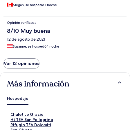
Megan, se hospedó 1 noche
Opinión verificada
8/10 Muy buena
12 de agosto de 2021
Susanne, se hospedó 1 noche
Ver 12 opiniones
Más información
Hospedaje
E
Chalet Le Grazie
n
E
Ht TEA San Pellegrino
l
n
E
Rifugio TEA Dolomiti
a
l
n
E