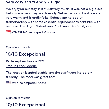
Very cosy and friendly Rifugio.
We enjoyed our stay in R Mulaz very much. It was not a big place
but it was a very cosy and friendly. Sebastiano and Beatrice are
very warm and friendly folks. Sebastiano helped us
tremendously with some essential equipment to continue with
our hike. Thank you Sebastiano. And Lunar the family dog
added to the warm welcome we received. The rest of the staff
WEN TSUNG, se hospedó 1 noche
were very friendly too. Only one small problem we faced that
can easily be resolved. It would help to have locks installed in
the toilets because many people do not knock and just opened
Opinión verificada
the door while you are inside.
10/10 Excepcional
19 de septiembre de 2021
Traducir con Google
The location is unbelievable and the staff were incredibly
friendly. The food was great too!
David, se hospedó 1 noche
Opinión verificada
10/10 Excepcional