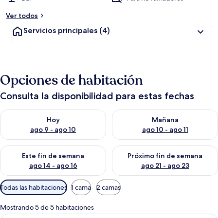
Ver todos
Servicios principales
(4)
Opciones de habitación
Consulta la disponibilidad para estas fechas
Consulta la disponibilidad para hoy ago 9 - ago 10
Consulta la disponibilidad par
Hoy
Mañana
ago 9 - ago 10
ago 10 - ago 11
Consulta la disponibilidad para este fin de semana ago 14 - ag
Consulta la disponibilidad pa
Este fin de semana
Próximo fin de semana
ago 14 - ago 16
ago 21 - ago 23
Filtros
Todas las habitaciones
1 cama
2 camas
disponibles
para
Mostrando 5 de 5 habitaciones
las
Una cabaña rústica con pared de pied