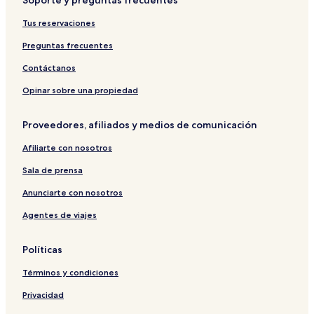
Soporte y preguntas frecuentes
l
i
o
u
a
a
b
n
M
l
n
l
n
e
c
o
Tus reservaciones
a
a
a
o
r
e
l
t
P
i
Preguntas frecuentes
o
a
n
n
o
Contáctanos
o
r
Opinar sobre una propiedad
a
m
Proveedores, afiliados y medios de comunicación
a
Afiliarte con nosotros
Sala de prensa
Anunciarte con nosotros
Agentes de viajes
Políticas
Términos y condiciones
Privacidad