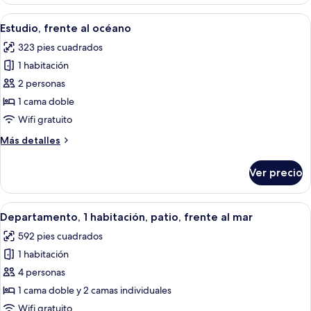
patio
Abrir
Una sala de estar moderna con un sofá
6
Estudio, frente al océano
todas
323 pies cuadrados
las
1 habitación
fotos
de
2 personas
Estudio,
1 cama doble
frente
Wifi gratuito
al
Más
Más detalles
océano
detalles
sobre
Ver precio
Estudio,
frente
al
Abrir
Un dormitorio con una cama grande, d
12
océano
Departamento, 1 habitación, patio, frente al mar
todas
592 pies cuadrados
las
1 habitación
fotos
de
4 personas
Departamento,
1 cama doble y 2 camas individuales
1
Wifi gratuito