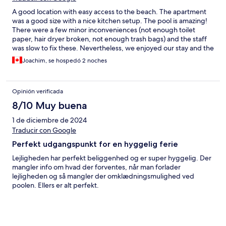
A good location with easy access to the beach. The apartment
was a good size with a nice kitchen setup. The pool is amazing!
There were a few minor inconveniences (not enough toilet
paper, hair dryer broken, not enough trash bags) and the staff
was slow to fix these. Nevertheless, we enjoyed our stay and the
location was good.
Joachim, se hospedó 2 noches
Opinión verificada
8/10 Muy buena
1 de diciembre de 2024
Traducir con Google
Perfekt udgangspunkt for en hyggelig ferie
Lejligheden har perfekt beliggenhed og er super hyggelig. Der
mangler info om hvad der forventes, når man forlader
lejligheden og så mangler der omklædningsmulighed ved
poolen. Ellers er alt perfekt.