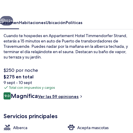
Timmendorfer
Strand
erior
Siguiente
102+
Resumen
Habitaciones
Ubicación
Políticas
Cuando te hospedes en Appartement Hotel Timmendorfer Strand,
estarás a 15 minutos en auto de Puerto de transbordadores de
Travemuende. Puedes nadar por la mañana en la alberca techada, y
terminar el día relajándote en el sauna. Destacan su baño de vapor,
su terraza y su jardín.
$250 por noche
El
$275 en total
precio
9 sept - 10 sept
En la playa
total
Total con impuestos y cargos
es
Opiniones
Magnífica
9.0
Ver las 59 opiniones
de
9.0 de 10,
$275
Servicios principales
Alberca
Acepta mascotas