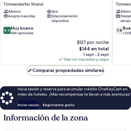
Golf-
Premiu
Timmendorfer Strand
Timmend
&
Timmen
Alberca
Spa
Alberc
Spa
Strand
Acepta mascotas
Estacionamiento
Trasla
Resort
Timmen
disponible
aerop
Timmendorfer
Strand
8.4
7.8
Strand
Muy bueno
Bue
8.4
7.8
de
de
449 opiniones
1,00
10,
10,
$127 por noche
Muy
Bueno,
El
$144 en total
bueno,
1,008
precio
449
opinion
1 sept - 2 sept
actual
opiniones
Total con impuestos y cargos
es
de
Comparar propiedades similares
$144
Inicia sesión y reserva para acumular crédito OneKeyCash en
miles de hoteles. ¡Más recompensas te llevan a más aventuras!
Iniciar sesión
Registrarme gratis
Información de la zona