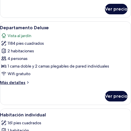
detalles
sobre
Ver precio
Sunrise
Appartement
Abrir
Una sala de estar amplia con chimenea,
8
Departamento Deluxe
todas
Vista al jardín
las
1184 pies cuadrados
fotos
de
2 habitaciones
Departamento
4 personas
Deluxe
1 cama doble y 2 camas plegables de pared individuales
Wifi gratuito
Más
Más detalles
detalles
sobre
Ver precio
Departamento
Deluxe
Abrir
Una habitación de hotel con cama, escri
6
Habitación individual
todas
161 pies cuadrados
las
1 habitación