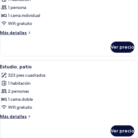
fotos
de
1 persona
Habitación
1 cama individual
individual
Wifi gratuito
Más
Más detalles
detalles
sobre
Ver precio
Habitación
individual
Abrir
Una habitación con un sofá, una mesi
9
Estudio, patio
todas
323 pies cuadrados
las
1 habitación
fotos
de
2 personas
Estudio,
1 cama doble
patio
Wifi gratuito
Más
Más detalles
detalles
sobre
Ver precio
Estudio,