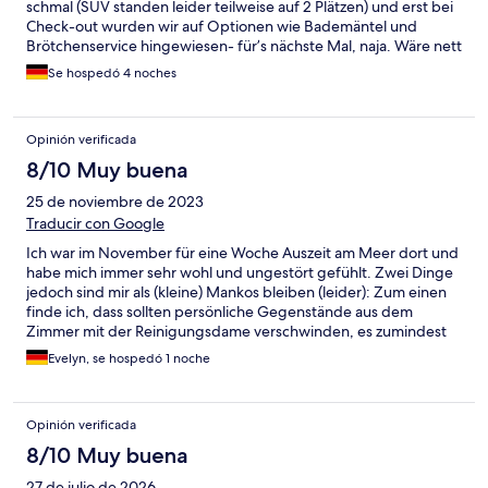
schmal (SUV standen leider teilweise auf 2 Plätzen) und erst bei
Check-out wurden wir auf Optionen wie Bademäntel und
Brötchenservice hingewiesen- für’s nächste Mal, naja. Wäre nett
auf dem Infoblatt gewesen. Wir hatten ein Appartment im EG
Se hospedó 4 noches
mit Blick auf den Parkplatz, muss man vorher bitten wohl, dass
man woanders unterkommt. Alles in allem etwas mehr erwartet
für den Preis.
Opinión verificada
8/10 Muy buena
25 de noviembre de 2023
Traducir con Google
Ich war im November für eine Woche Auszeit am Meer dort und
habe mich immer sehr wohl und ungestört gefühlt. Zwei Dinge
jedoch sind mir als (kleine) Mankos bleiben (leider): Zum einen
finde ich, dass sollten persönliche Gegenstände aus dem
Zimmer mit der Reinigungsdame verschwinden, es zumindest
einer Entschuldigung bedarf und keiner stillschweigenden
Evelyn, se hospedó 1 noche
Rückgabe nach Nachfragen meinerseits. Das zweite ist die
Sauberkeit in dem kleinen Saunabereich im Keller, die feuchte
Sauna müffelt und es gibt keine Möglichkeit die Bänke
Opinión verificada
abzuspritzen bevor m an sich setzt und die Nasszelle im Raum ist
leider selten saauber und zeigt bereits Schimmelbefall. Das
8/10 Muy buena
wollte ich zunächst loswerden, um dann auf die wirlkich schönen
27 de julio de 2026