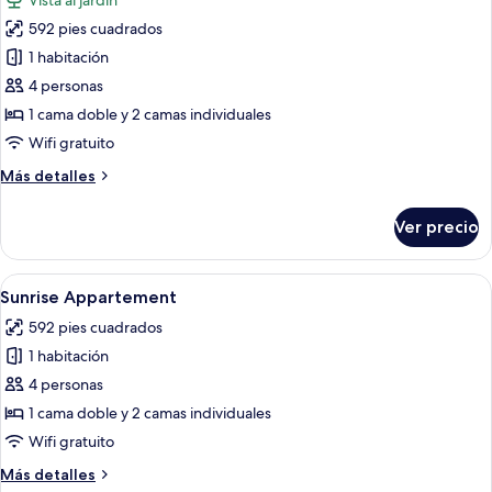
Vista al jardín
las
592 pies cuadrados
fotos
de
1 habitación
Sunset
4 personas
Appartement
1 cama doble y 2 camas individuales
Wifi gratuito
Más
Más detalles
detalles
sobre
Ver precio
Sunset
Appartement
Abrir
Habitación de hotel con una cama, tele
14
Sunrise Appartement
todas
592 pies cuadrados
las
1 habitación
fotos
de
4 personas
Sunrise
1 cama doble y 2 camas individuales
Appartement
Wifi gratuito
Más
Más detalles