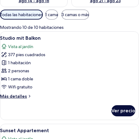
ago 14 - ago 16
ago 21 - ago 23
Filtros
Todas las habitaciones
1 cama
3 camas o más
disponibles
para
Mostrando 10 de 10 habitaciones
las
Abrir
Una habitación de hotel moderna con u
8
Studio mit Balkon
habitaciones
todas
Vista al jardín
las
377 pies cuadrados
fotos
de
1 habitación
Studio
2 personas
mit
1 cama doble
Balkon
Wifi gratuito
Más
Más detalles
detalles
sobre
Ver precio
Studio
mit
Balkon
Abrir
Una sala moderna con sofá, mesa de c
7
Sunset Appartement
todas