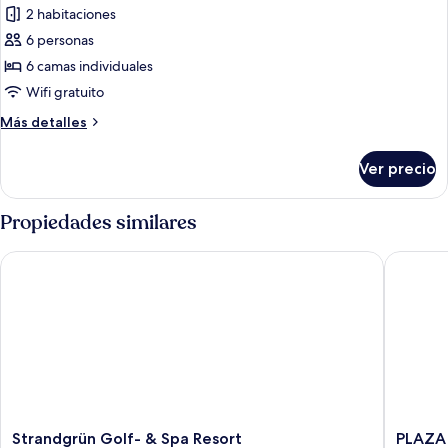
2 habitaciones
fotos
de
6 personas
Suite
6 camas individuales
familiar
Wifi gratuito
Más
Más detalles
detalles
sobre
Ver precio
Suite
familiar
Propiedades similares
Strandgrün Golf- & Spa Resort
PLAZA P
Strandgrün
PLAZA
Strandgrün Golf- & Spa Resort
PLAZA