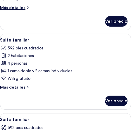
habitación,
Más
Más detalles
patio,
detalles
frente
sobre
Ver precio
Departamento,
al
1
mar
habitación,
Abrir
Un espacio habitable compacto con kit
7
patio,
Suite familiar
todas
frente
592 pies cuadrados
al
las
mar
2 habitaciones
fotos
de
4 personas
Suite
1 cama doble y 2 camas individuales
familiar
Wifi gratuito
Más
Más detalles
detalles
sobre
Ver precio
Suite
familiar
Abrir
Una sala de estar moderna con un sofá
7
Suite familiar
todas
592 pies cuadrados
las