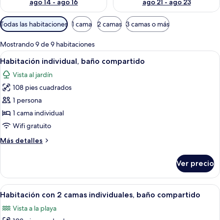
ago 14 - ago 16
ago 21 - ago 23
Filtros
Todas las habitaciones
1 cama
2 camas
3 camas o más
disponibles
para
Mostrando 9 de 9 habitaciones
las
Abrir
Un dormitorio pequeño y acogedor con
5
Habitación individual, baño compartido
habitaciones
todas
Vista al jardín
las
108 pies cuadrados
fotos
de
1 persona
Habitación
1 cama individual
individual,
Wifi gratuito
baño
Más
Más detalles
compartido
detalles
sobre
Ver precio
Habitación
individual,
baño
Abrir
Un dormitorio con cama, mesita de noc
11
compartido
Habitación con 2 camas individuales, baño compartido
todas
Vista a la playa
las