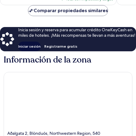
es
de
Comparar propiedades similares
$281
Inicia sesión y reserva para acumular crédito OneKeyCash en
miles de hoteles. ¡Más recompensas te llevan a más aventuras!
Iniciar sesión
Registrarme gratis
Información de la zona
Aðalgata 2, Blönduós, Northwestern Region, 540