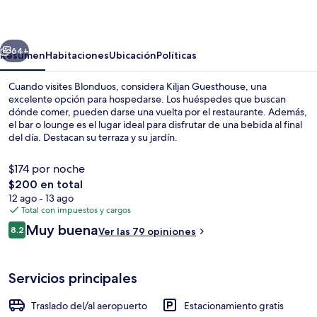
erior
Siguiente
64+
Resumen
Habitaciones
Ubicación
Políticas
Cuando visites Blonduos, considera Kiljan Guesthouse, una
excelente opción para hospedarse. Los huéspedes que buscan
dónde comer, pueden darse una vuelta por el restaurante. Además,
el bar o lounge es el lugar ideal para disfrutar de una bebida al final
del día. Destacan su terraza y su jardín.
$174 por noche
El
$200 en total
precio
12 ago - 13 ago
Cortinas blackout, wifi gratis y ropa 
total
Total con impuestos y cargos
es
Opiniones
Muy buena
8.2
Ver las 79 opiniones
de
8.2 de 10,
$200
Servicios principales
Traslado del/al aeropuerto
Estacionamiento gratis