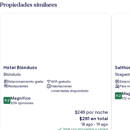
two
Propiedades similares
bedrooms
Hótel Blönduós
Salthús 
Hótel
Salthús
Hótel Blönduós
Salthú
Blönduós
Guesth
Blönduós
Skagast
Blönduós
Skagast
Estacionamiento gratis
Wifi gratuito
Estaci
Restaurantes
Habitaciones
Para n
conectadas disponibles
9.2
Mag
9.2
9.2
Magnífico
de
172 
9.2
de
209 opiniones
10,
10,
Magnífi
$248 por noche
Magnífico,
172
El
$281 en total
209
opinion
precio
opiniones
18 ago - 19 ago
actual
Total con impuestos y cargos