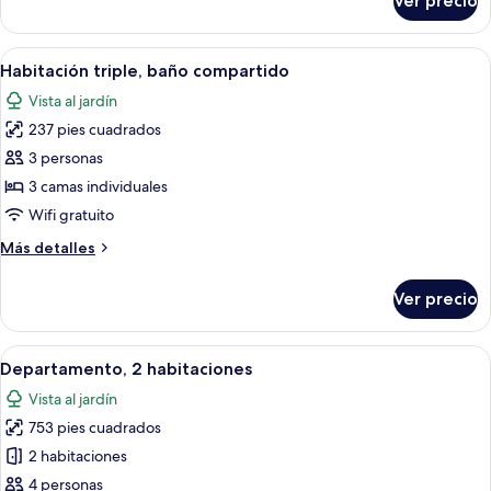
Ver precio
Habitación
2
con
individuales,
1
Abrir
Un dormitorio con cama, una silla, un 
baño
6
cama
Habitación triple, baño compartido
todas
matrimonial
compartido
Vista al jardín
o
las
2
237 pies cuadrados
fotos
individuales,
de
3 personas
baño
Habitación
compartido
3 camas individuales
triple,
Wifi gratuito
baño
Más
Más detalles
compartido
detalles
sobre
Ver precio
Habitación
triple,
baño
Abrir
Una habitación pequeña y acogedora co
9
compartido
Departamento, 2 habitaciones
todas
Vista al jardín
las
753 pies cuadrados
fotos
de
2 habitaciones
Departamento,
4 personas