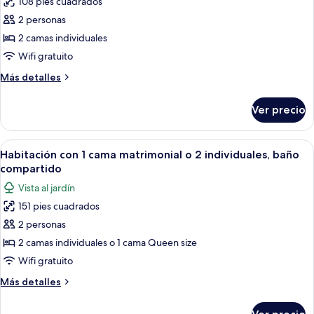
108 pies cuadrados
fotos
de
2 personas
Habitación
2 camas individuales
con
Wifi gratuito
2
Más
Más detalles
camas
detalles
individuales,
sobre
Ver precio
Habitación
baño
con
compartido
2
Abrir
Un dormitorio con dos camas, una arañ
20
camas
Habitación con 1 cama matrimonial o 2 individuales, baño
todas
individuales,
compartido
baño
las
Vista al jardín
compartido
fotos
151 pies cuadrados
de
2 personas
Habitación
con
2 camas individuales o 1 cama Queen size
1
Wifi gratuito
cama
Más
Más detalles
matrimonial
detalles
o
sobre