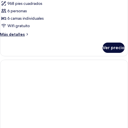
968 pies cuadrados
las
6 personas
fotos
de
6 camas individuales
Three
Wifi gratuito
Bedroom
Más
Más detalles
Apartment
detalles
sobre
Ver precio
Three
Bedroom
Apartment