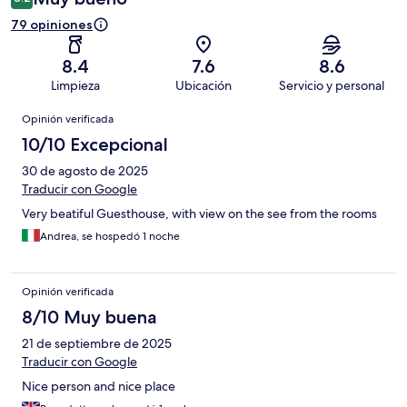
79 opiniones
8.4
7.6
8.6
Limpieza
Ubicación
Servicio y personal
Opiniones
Opinión verificada
10/10 Excepcional
30 de agosto de 2025
Traducir con Google
Very beatiful Guesthouse, with view on the see from the rooms
Andrea, se hospedó 1 noche
Opinión verificada
8/10 Muy buena
21 de septiembre de 2025
Traducir con Google
Nice person and nice place