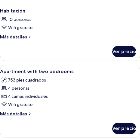
Habitación
10 personas
Wifi gratuito
Más
Más detalles
detalles
sobre
Ver precio
Habitación
Abrir
Una habitación pequeña y acogedora co
9
Apartment with two bedrooms
todas
753 pies cuadrados
las
4 personas
fotos
de
4 camas individuales
Apartment
Wifi gratuito
with
Más
Más detalles
two
detalles
bedrooms
sobre
Ver precio
Apartment
with