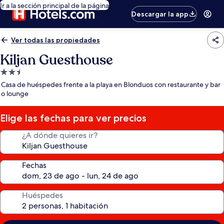
Ir a la sección principal de la página
Descargar la app
Ver todas las propiedades
Kiljan Guesthouse
Propiedad
de
Casa de huéspedes frente a la playa en Blonduos con restaurante y bar
2.5
o lounge
estrellas
Elige las fechas para ver precios
¿A dónde quieres ir?
Fechas
Huéspedes