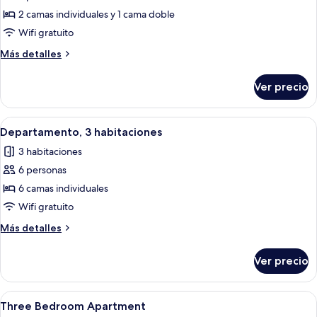
2
2 camas individuales y 1 cama doble
habitaciones
Wifi gratuito
Más
Más detalles
detalles
sobre
Ver precio
Departamento,
2
habitaciones
Abrir
Una habitación con dos camas individu
12
Departamento, 3 habitaciones
todas
3 habitaciones
las
6 personas
fotos
de
6 camas individuales
Departamento,
Wifi gratuito
3
Más
Más detalles
habitaciones
detalles
sobre
Ver precio
Departamento,
3
habitaciones
Abrir
Una habitación con dos camas individu
12
Three Bedroom Apartment
todas