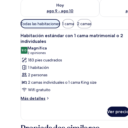
Consulta la disponibilidad para hoy ago 9 - ago 10
Consulta la d
Hoy
ago 9 - ago 10
a
Filtros
Todas las habitaciones
1 cama
2 camas
disponibles
Abrir
Habitación de hotel con dos cam
para
4
Habitación estándar con 1 cama matrimonial o 2
todas
las
individuales
las
habitaciones
Magnífica
9.0
fotos
9.0 de 10
(2
2 opiniones
de
opiniones)
183 pies cuadrados
Habitación
1 habitación
estándar
2 personas
con
2 camas individuales o 1 cama King size
1
Wifi gratuito
cama
matrimonial
Más
Más detalles
detalles
o
sobre
2
Ver preci
Habitación
individuales
estándar
con