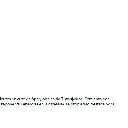
Alberca tec
inutos en auto de Spa y piscina de Tiszaújváros. Comienza por
 reponer tus energías en la cafetería. La propiedad destaca por su
Tina de hidr