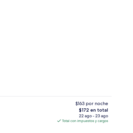
hada
Spa
$163 por noche
El
$172 en total
precio
22 ago - 23 ago
omasaje interior
Spa
total
Total con impuestos y cargos
es
de