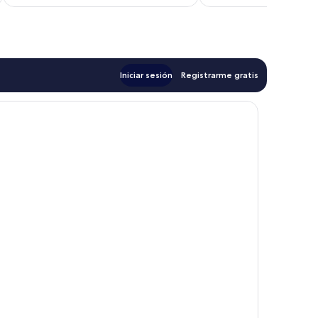
es
de
$176
Iniciar sesión
Registrarme gratis