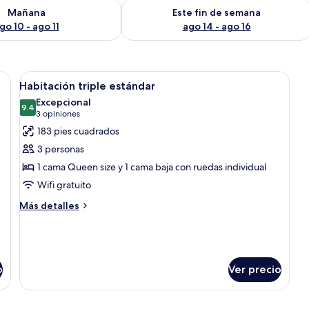
isponibilidad para mañana ago 10 - ago 11
Consulta la disponibilidad para este 
Mañana
Este fin de semana
go 10 - ago 11
ago 14 - ago 16
as, una silla, un escritorio y un ventanal con cortinas.
Abrir
Habitación de hotel con cama, escritori
4
Habitación triple estándar
todas
Excepcional
las
9.4
9.4 de 10
(3
3 opiniones
fotos
opiniones)
183 pies cuadrados
de
3 personas
Habitación
1 cama Queen size y 1 cama baja con ruedas individual
triple
Wifi gratuito
estándar
Más
Más detalles
detalles
sobre
Habitación
triple
estándar
o
Ver precio