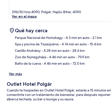
296/30 hrsz 4090, Polgár, Hajdú-Bihar, 4090
Ver en el mapa
Qué hay cerca
Parque Nacional de Hortobagy
- A 3 min en auto
- 2.1 km
Spa y piscina de Tiszaújváros
- A 14 min en auto
- 15.4 km
Sec
Castillo Andrássy
- A 28 min en auto
- 28.6 km
Zoo de Nyíregyháza
- A 46 min en auto
- 79.9 km
Baño de la cueva
- A 46 min en auto
- 72.0 km
Ver más
Outlet Hotel Polgár
Cuando te hospedes en Outlet Hotel Polgár, estarás a 15 minutos en
consentirte con un tratamiento de bienestar, para después reponer t
alberca techada, su bar o lounge y su sauna.