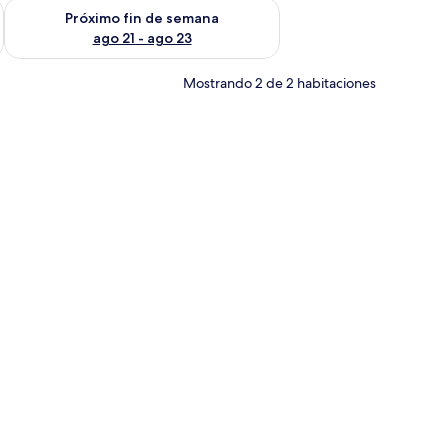
fin de semana ago 14 - ago 16
Consulta la disponibilidad para el próximo fin de semana ago
Próximo fin de semana
ago 21 - ago 23
Mostrando 2 de 2 habitaciones
o, silla, televisor y mesita de noche con lámpara.