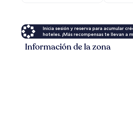
es
de
$160
Inicia sesión y reserva para acumular c
hoteles. ¡Más recompensas te llevan a m
Información de la zona