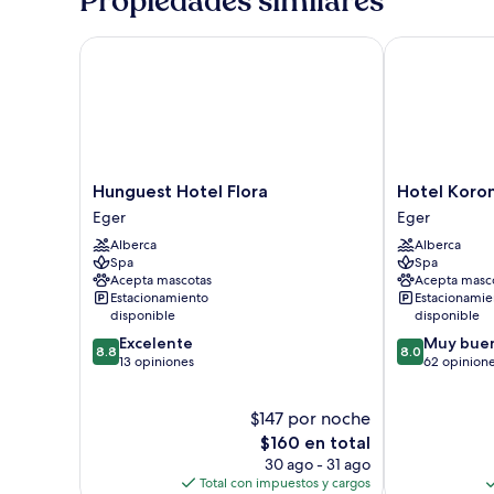
Propiedades similares
1
cama
matrimonial
Hunguest Hotel Flora
Hotel Korona
o
2
individuales
Hunguest
Hotel
Hunguest Hotel Flora
Hotel Koro
Hotel
Korona
Eger
Eger
Flora
Eger
Alberca
Alberca
Eger
Eger
Spa
Spa
Acepta mascotas
Acepta masc
Estacionamiento
Estacionamie
disponible
disponible
8.8
8.0
Excelente
Muy bue
8.8
8.0
de
de
13 opiniones
62 opinion
10,
10,
Excelente,
Muy
$147 por noche
13
bueno,
opiniones
El
62
$160 en total
precio
opiniones
30 ago - 31 ago
actual
Total con impuestos y cargos