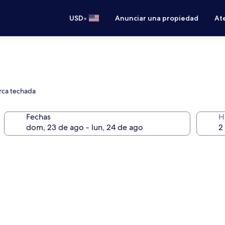
•
USD
Anunciar una propiedad
Ate
erca techada
Fechas
H