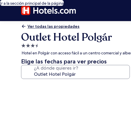
Ir a la sección principal de la página
Ver todas las propiedades
Outlet Hotel Polgár
Propiedad
de
Hotel en Polgár con acceso fácil a un centro comercial y alb
3.5
Elige las fechas para ver precios
estrellas
¿A dónde quieres ir?
Galería
de
fotos
de
Outlet
Hotel