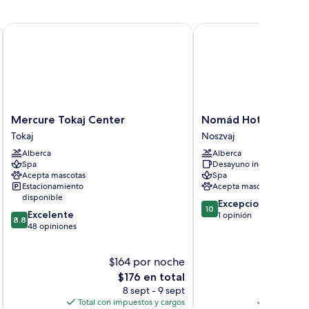
Mercure Tokaj Center
Nomád Hotel & Glamp
Mercure
Nomád
Mercure Tokaj Center
Nomád Hotel & Gla
Tokaj
Hotel
Tokaj
Noszvaj
Center
&
Alberca
Alberca
Tokaj
Glamping
Spa
Desayuno incluido
Noszvaj
Acepta mascotas
Spa
Estacionamiento
Acepta mascotas
disponible
10.0
Excepcional
10
8.8
Excelente
de
1 opinión
8.8
de
48 opiniones
10,
10,
Excepcional,
Excelente,
1
$164 por noche
$
48
opinión
opiniones
El
$176 en total
precio
8 sept - 9 sept
actual
Total con impuestos y cargos
Total con 