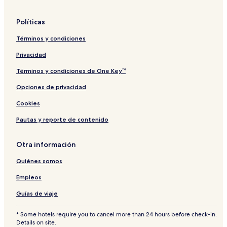
l
d
Políticas
o
r
Términos y condiciones
f
Privacidad
Términos y condiciones de One Key™
Opciones de privacidad
Cookies
Pautas y reporte de contenido
Otra información
Quiénes somos
Empleos
Guías de viaje
* Some hotels require you to cancel more than 24 hours before check-in.
Details on site.