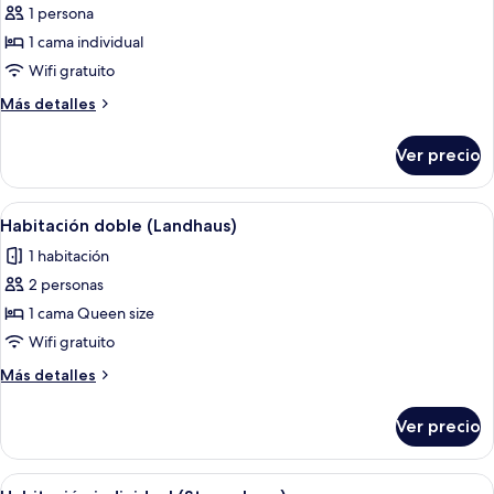
1 persona
fotos
de
1 cama individual
Habitación
Wifi gratuito
individual
Más
Más detalles
(Landhaus)
detalles
sobre
Ver precio
Habitación
individual
(Landhaus)
Abrir
Una cama bien hecha con sábanas blanc
1
Habitación doble (Landhaus)
todas
1 habitación
las
2 personas
fotos
de
1 cama Queen size
Habitación
Wifi gratuito
doble
Más
Más detalles
(Landhaus)
detalles
sobre
Ver precio
Habitación
doble
(Landhaus)
Abrir
Un dormitorio acogedor con una cama 
1