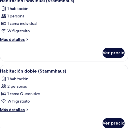
Habitación individual (Stammhaus)
todas
1 habitación
las
1 persona
fotos
de
1 cama individual
Habitación
Wifi gratuito
individual
Más
Más detalles
(Stammhaus)
detalles
sobre
Ver precio
Habitación
individual
(Stammhaus)
Abrir
Una cama bien hecha con sábanas blanc
3
Habitación doble (Stammhaus)
todas
1 habitación
las
2 personas
fotos
de
1 cama Queen size
Habitación
Wifi gratuito
doble
Más
Más detalles
(Stammhaus)
detalles
sobre
Ver precio
Habitación