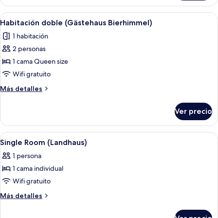
doble
(Stammhaus)
Abrir
Habitación de hotel con cama, almohad
4
Habitación doble (Gästehaus Bierhimmel)
todas
1 habitación
las
2 personas
fotos
de
1 cama Queen size
Habitación
Wifi gratuito
doble
Más
Más detalles
(Gästehaus
detalles
Bierhimmel)
sobre
Ver precio
Habitación
doble
(Gästehaus
Abrir
Habitación de hotel con cama, dos me
2
Bierhimmel)
Single Room (Landhaus)
todas
1 persona
las
1 cama individual
fotos
de
Wifi gratuito
Single
Más
Más detalles
Room
detalles
sobre
(Landhaus)