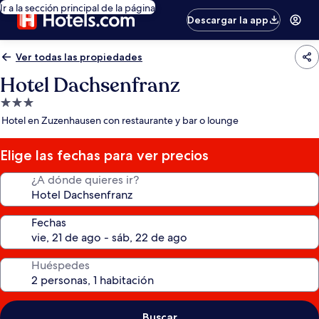
Ir a la sección principal de la página
Descargar la app
Ver todas las propiedades
Hotel Dachsenfranz
Propiedad
de
Hotel en Zuzenhausen con restaurante y bar o lounge
3.0
estrellas
Elige las fechas para ver precios
¿A dónde quieres ir?
Fechas
Huéspedes
Buscar