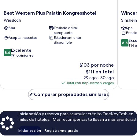
Best
Wincent
Best Western Plus Palatin Kongresshotel
Wincen
Western
Hotel
Wiesloch
Sinshei
Plus
Sinshei
Spa
Traslado del/al
Spa
Palatin
aeropuerto
Estaci
Kongresshotel
Acepta mascotas
Estacionamiento
Wiesloch
8.6
Exc
disponible
8.6
de
314 
8.6
Excelente
10,
8.6
de
191 opiniones
Excelent
10,
314
$103 por noche
Excelente,
opinion
El
$111 en total
191
precio
opiniones
29 ago - 30 ago
actual
Total con impuestos y cargos
es
de
Comparar propiedades similares
$111
Inicia sesión y reserva para acumular crédito OneKeyCash en
miles de hoteles. ¡Más recompensas te llevan a más aventuras!
Iniciar sesión
Registrarme gratis