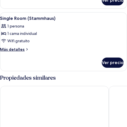
Ver precio
Single
Room
(Landhaus)
Abrir
Una habitación con una cama de madera,
1
Single Room (Stammhaus)
todas
1 persona
las
1 cama individual
fotos
de
Wifi gratuito
Single
Más
Más detalles
Room
detalles
sobre
(Stammhaus)
Ver precio
Single
Room
(Stammhaus)
Propiedades similares
Best Western Plus Palatin Kongresshotel
Wincent