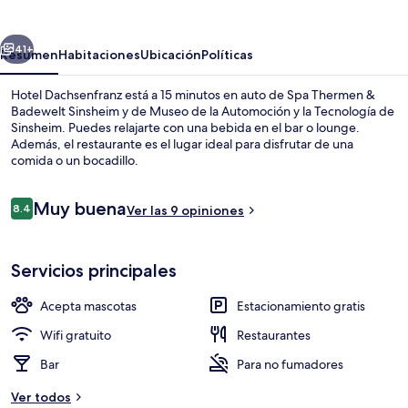
erior
Siguiente
41+
Resumen
Habitaciones
Ubicación
Políticas
Hotel Dachsenfranz está a 15 minutos en auto de Spa Thermen &
Badewelt Sinsheim y de Museo de la Automoción y la Tecnología de
Sinsheim. Puedes relajarte con una bebida en el bar o lounge.
Además, el restaurante es el lugar ideal para disfrutar de una
comida o un bocadillo.
Opiniones
Muy buena
8.4
Ver las 9 opiniones
8.4 de 10,
Alberca
Servicios principales
Acepta mascotas
Estacionamiento gratis
Wifi gratuito
Restaurantes
Bar
Para no fumadores
Ver todos