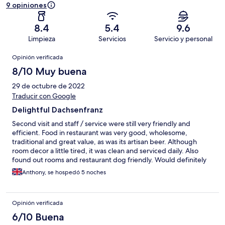
9 opiniones
8.4
5.4
9.6
Limpieza
Servicios
Servicio y personal
Opiniones
Opinión verificada
8/10 Muy buena
29 de octubre de 2022
Traducir con Google
Delightful Dachsenfranz
Second visit and staff / service were still very friendly and
efficient. Food in restaurant was very good, wholesome,
traditional and great value, as was its artisan beer. Although
room decor a little tired, it was clean and serviced daily. Also
found out rooms and restaurant dog friendly. Would definitely
book again if staying in the area.
Anthony, se hospedó 5 noches
Opinión verificada
6/10 Buena