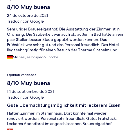
8/10 Muy buena
24 de octubre de 2021
Traducir con Google
Sehr uriger Brauereigasthof. Die Ausstattung der Zimmer ist in
Ordnung. Die Sauberkeit war auch ok, außer im Bad hätte an ein
paar Stellen besser Staub geputzt werden können. Das
Frühstück war sehr gut und das Personal freundlich. Das Hotel
liegt sehr günstig für einen Besuch der Therme Sinsheim und
zudem ist das Preis-Leistungsverhältnis sehr gut.
Michael, se hospedó 1 noche
Opinión verificada
8/10 Muy buena
14 de septiembre de 2021
Traducir con Google
Gute Übernachtungsmöglichkeit mit leckerem Essen
Hatten Zimmer im Stammhaus. Dort könnte mal wieder
renoviert werden. Personal sehr freundlich. Gutes Frühstück.
Leckeres Abendbrot im angeschlossenen Brauereigasthof.