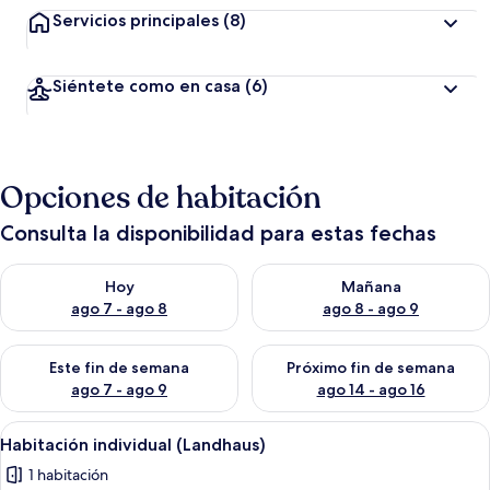
Servicios principales
(8)
Siéntete como en casa
(6)
Opciones de habitación
Consulta la disponibilidad para estas fechas
Consulta la disponibilidad para hoy ago 7 - ago 8
Consulta la disponibilidad pa
Hoy
Mañana
ago 7 - ago 8
ago 8 - ago 9
Consulta la disponibilidad para este fin de semana ago 7 - ag
Consulta la disponibilidad par
Este fin de semana
Próximo fin de semana
ago 7 - ago 9
ago 14 - ago 16
Abrir
Una cama bien hecha con un edredón o
2
Habitación individual (Landhaus)
todas
1 habitación
las