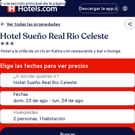
Ir a la sección principal de la página
Descargar la app
Ver todas las propiedades
Hotel Sueño Real Rio Celeste
Propiedad
de
Hotel a la orilla de un río en Katira con restaurante y bar o lounge
3.0
estrellas
Elige las fechas para ver precios
¿A dónde quieres ir?
Fechas
Huéspedes
Buscar