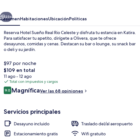
Real
Rio
erior
Siguiente
Celeste
23+
Resumen
Habitaciones
Ubicación
Políticas
Reserva Hotel Sueño Real Rio Celeste y disfruta tu estancia en Katira.
Para satisfacer tu apetito, dirígete a Olivera, que te ofrece
desayunos, comidas y cenas. Destacan su bar o lounge, su snack bar
o deli y su jardín.
$97 por noche
El
$109 en total
precio
11 ago - 12 ago
total
Total con impuestos y cargos
Terraza o patio
es
Opiniones
Magnífica
9.0
Ver las 68 opiniones
de
9.0 de 10,
$109
Servicios principales
Desayuno incluido
Traslado del/al aeropuerto
Estacionamiento gratis
Wifi gratuito