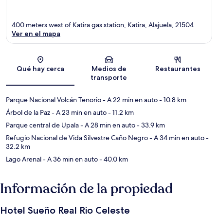
400 meters west of Katira gas station, Katira, Alajuela, 21504
Ver en el mapa
Sección del mapa
Qué hay cerca
Medios de
Restaurantes
transporte
Parque Nacional Volcán Tenorio
- A 22 min en auto
- 10.8 km
Árbol de la Paz
- A 23 min en auto
- 11.2 km
Parque central de Upala
- A 28 min en auto
- 33.9 km
Refugio Nacional de Vida Silvestre Caño Negro
- A 34 min en auto
-
32.2 km
Lago Arenal
- A 36 min en auto
- 40.0 km
Información de la propiedad
Hotel Sueño Real Rio Celeste