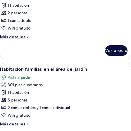
de
1 habitación
Habitación
2 personas
doble
1 cama doble
estándar
Wifi gratuito
Más
Más detalles
detalles
sobre
Ver precio
Habitación
doble
estándar
Abrir
Habitación de hotel con dos camas, u
4
Habitación familiar, en el área del jardín
todas
Vista al jardín
las
301 pies cuadrados
fotos
de
1 habitación
Habitación
5 personas
familiar,
2 camas dobles y 1 cama individual
en
Wifi gratuito
el
Más
Más detalles
área
detalles