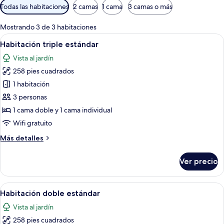
Filtros
Todas las habitaciones
2 camas
1 cama
3 camas o más
disponibles
para
Mostrando 3 de 3 habitaciones
las
Abrir
Habitación de hotel con dos camas, ve
3
Habitación triple estándar
habitaciones
todas
Vista al jardín
las
258 pies cuadrados
fotos
de
1 habitación
Habitación
3 personas
triple
1 cama doble y 1 cama individual
estándar
Wifi gratuito
Más
Más detalles
detalles
sobre
Ver precio
Habitación
triple
estándar
Abrir
Una habitación de hotel con cama, escri
3
Habitación doble estándar
todas
Vista al jardín
las
258 pies cuadrados
fotos