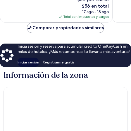
Magnífico,
221
El
$56 en total
125
opinion
precio
opiniones
17 ago - 18 ago
actual
Total con impuestos y cargos
es
de
Comparar propiedades similares
$56
Inicia sesión y reserva para acumular crédito OneKeyCash en
miles de hoteles. ¡Más recompensas te llevan a más aventuras!
Iniciar sesión
Registrarme gratis
Información de la zona