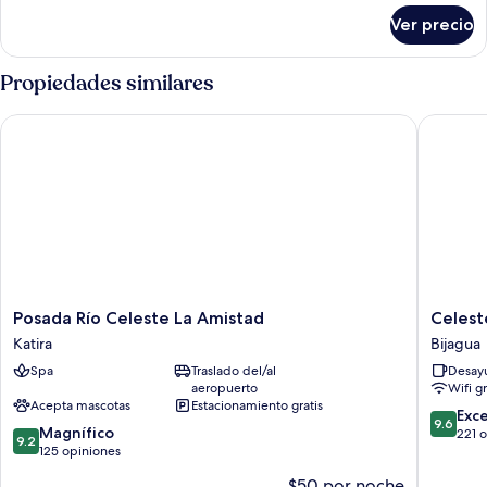
del
sobre
Ver precio
jardín
Habitación
familiar,
en
Propiedades similares
el
área
Posada Río Celeste La Amistad
Celeste
del
jardín
Posada
Celeste
Posada Río Celeste La Amistad
Celest
Río
Mountai
Katira
Bijagua
Celeste
Lodge
Spa
Traslado del/al
Desayu
La
Bijagua
aeropuerto
Wifi g
Amistad
Acepta mascotas
Estacionamiento gratis
Katira
9.6
Exc
9.6
9.2
Magnífico
de
221 
9.2
de
125 opiniones
10,
10,
Excepcio
$50 por noche