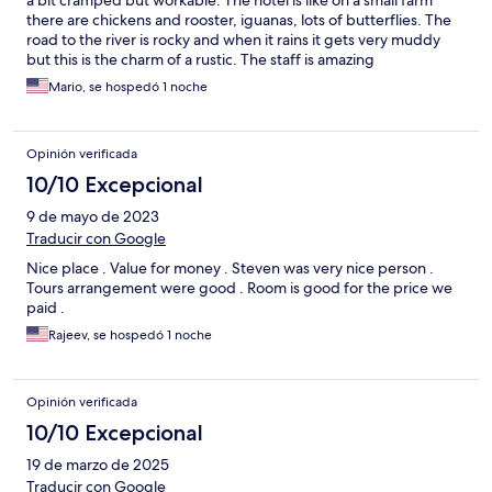
a bit cramped but workable. The hotel is like on a small farm
there are chickens and rooster, iguanas, lots of butterflies. The
road to the river is rocky and when it rains it gets very muddy
but this is the charm of a rustic. The staff is amazing
Mario, se hospedó 1 noche
Opinión verificada
10/10 Excepcional
9 de mayo de 2023
Traducir con Google
Nice place . Value for money . Steven was very nice person .
Tours arrangement were good . Room is good for the price we
paid .
Rajeev, se hospedó 1 noche
Opinión verificada
10/10 Excepcional
19 de marzo de 2025
Traducir con Google