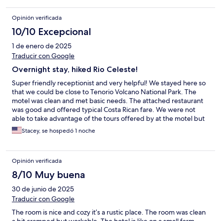
Opinión verificada
10/10 Excepcional
1 de enero de 2025
Traducir con Google
Overnight stay, hiked Rio Celeste!
Super friendly receptionist and very helpful! We stayed here so
that we could be close to Tenorio Volcano National Park. The
motel was clean and met basic needs. The attached restaurant
was good and offered typical Costa Rican fare. We were not
able to take advantage of the tours offered by at the motel but
tubing looked like it would be fun.
Stacey, se hospedó 1 noche
Opinión verificada
8/10 Muy buena
30 de junio de 2025
Traducir con Google
The room is nice and cozy it’s a rustic place. The room was clean