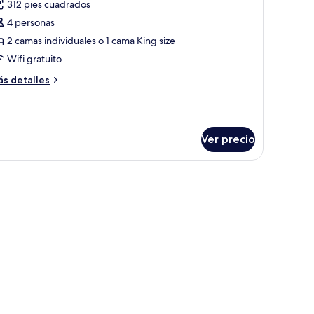
312 pies cuadrados
s
4 personas
otos
e
2 camas individuales o 1 cama King size
abitación
Wifi gratuito
jecutiva
ás
s detalles
Collection
talles
-
bre
bitación
ounge,
ecutiva
ool)
Ver precio
ollection
unge,
amplios ventanales.
ma grande, televisión, escritorio y vistas a la ciudad.
ol)