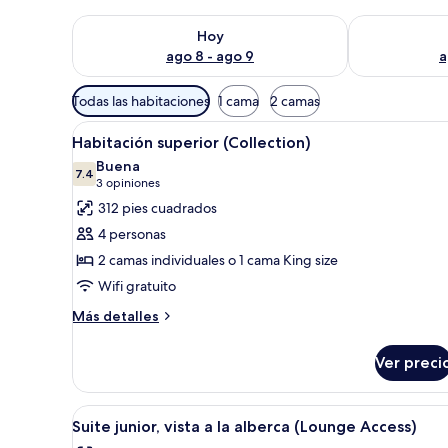
Consulta la disponibilidad para hoy ago 8 - ago 9
Consulta la d
Hoy
ago 8 - ago 9
a
Filtros
Todas las habitaciones
1 cama
2 camas
disponibles
Abrir
Habitación de hotel con dos cama
para
11
Habitación superior (Collection)
todas
las
Buena
las
7.4
habitaciones
7.4 de 10
(3
3 opiniones
fotos
opiniones)
312 pies cuadrados
de
4 personas
Habitación
2 camas individuales o 1 cama King size
superior
Wifi gratuito
(Collection)
Más
Más detalles
detalles
sobre
Ver preci
Habitación
superior
(Collection)
Abrir
Un hotel moderno con una cama 
9
Suite junior, vista a la alberca (Lounge Access)
todas