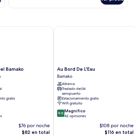
Suite
presidencial
(Panoramic
View)
 Bamako
Au Bord De L'Eau
Au
el Bamako
Au Bord De L'Eau
Bord
a
Bamako
De
Alberca
L'Eau
al
Traslado del/al
Bamako
aeropuerto
to gratis
Estacionamiento gratis
Wifi gratuito
9.0
Magnífico
9.0
de
es
42 opiniones
10,
$76 por noche
$108 por noche
Magnífico,
El
El
$82 en total
$116 en total
42