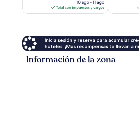
precio
47
opiniones
10 ago - 11 ago
actual
opiniones
Total con impuestos y cargos
es
de
$149
Inicia sesión y reserva para acumular c
hoteles. ¡Más recompensas te llevan a m
Información de la zona