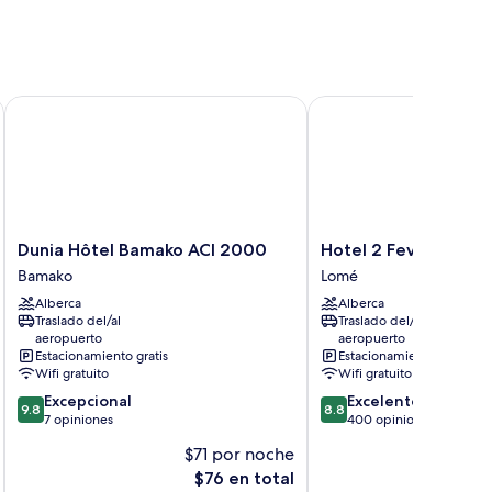
Dunia Hôtel Bamako ACI 2000
Hotel 2 Fevrier, Lome
Dunia
Hotel
Dunia Hôtel Bamako ACI 2000
Hotel 2 Fevrier, Lom
Hôtel
2
Bamako
Lomé
Bamako
Fevrier,
Alberca
Alberca
ACI
Lome
Traslado del/al
Traslado del/al
2000
Lomé
aeropuerto
aeropuerto
Bamako
Estacionamiento gratis
Estacionamiento gratis
Wifi gratuito
Wifi gratuito
9.8
8.8
Excepcional
Excelente
9.8
8.8
de
de
7 opiniones
400 opiniones
10,
10,
$71 por noche
$
Excepcional,
Excelente,
El
E
$76 en total
7
400