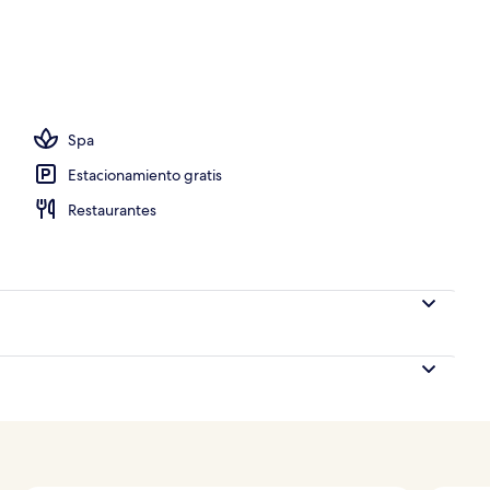
lgodón egipcio, ropa de cama de alta calidad y minibar
Spa
Estacionamiento gratis
Restaurantes