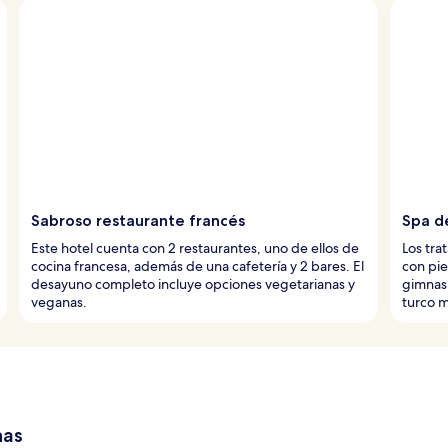
Sabroso restaurante francés
Spa d
Este hotel cuenta con 2 restaurantes, uno de ellos de
Los tra
cocina francesa, además de una cafetería y 2 bares. El
con pie
desayuno completo incluye opciones vegetarianas y
gimnasi
veganas.
turco m
has