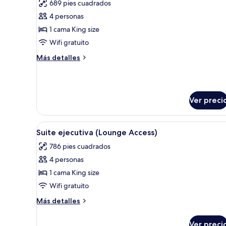
689 pies cuadrados
las
4 personas
fotos
de
1 cama King size
Suite
Wifi gratuito
junior,
Más
Más detalles
vista
detalles
a
sobre
Suite
la
junior,
alberca
Ver preci
vista
(Lounge
a
la
Access)
Abrir
Habitación de hotel con una cam
alberca
8
Suite ejecutiva (Lounge Access)
todas
(Lounge
786 pies cuadrados
Access)
las
4 personas
fotos
de
1 cama King size
Suite
Wifi gratuito
ejecutiva
Más
Más detalles
(Lounge
detalles
Access)
sobre
Ver preci