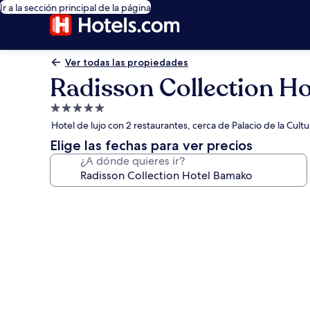
Ir a la sección principal de la página
Ver todas las propiedades
Radisson Collection H
Propiedad
de
Hotel de lujo con 2 restaurantes, cerca de Palacio de la C
5.0
Elige las fechas para ver precios
estrellas
¿A dónde quieres ir?
Galería
de
fotos
de
Radisson
Collection