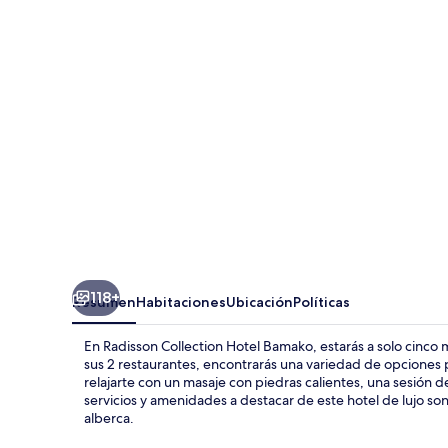
Hotel
Bamako
118+
Resumen
Habitaciones
Ubicación
Políticas
En Radisson Collection Hotel Bamako, estarás a solo cinco
sus 2 restaurantes, encontrarás una variedad de opciones pa
relajarte con un masaje con piedras calientes, una sesión d
servicios y amenidades a destacar de este hotel de lujo son s
alberca.