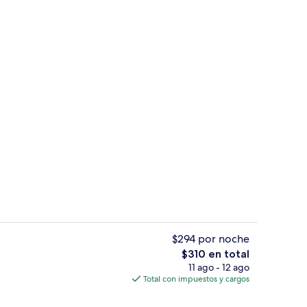
2 bares o lounges, bar de tapas, bar 
ado por un influencer
$294 por noche
El
$310 en total
precio
11 ago - 12 ago
Bar (en la propiedad)
total
Total con impuestos y cargos
es
de