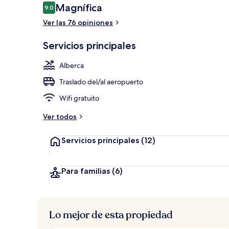
Opiniones
Magnífica
9.0
9.0 de 10,
Ver las 76 opiniones
Sábanas de a
Servicios principales
Alberca
Traslado del/al aeropuerto
Wifi gratuito
Ver todos
Servicios principales
(12)
Para familias
(6)
Lo mejor de esta propiedad