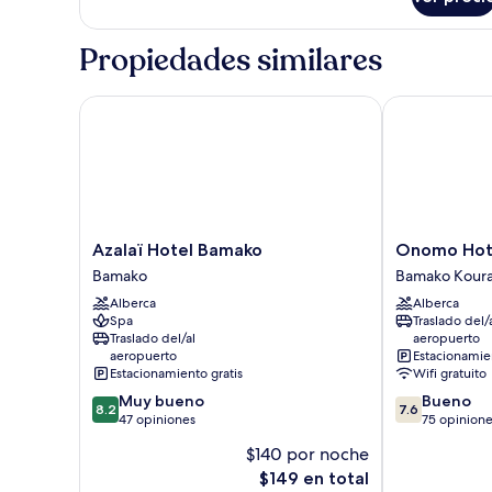
Suite
ejecutiva
(Lounge
Propiedades similares
Access)
Azalaï Hotel Bamako
Onomo Hotel
Azalaï
Onomo
Azalaï Hotel Bamako
Onomo Hot
Hotel
Hotel
Bamako
Bamako Kour
Bamako
Bamako
Alberca
Alberca
Bamako
Bamako
Spa
Traslado del/
Koura
Traslado del/al
aeropuerto
aeropuerto
Estacionamien
Estacionamiento gratis
Wifi gratuito
8.2
7.6
Muy bueno
Bueno
8.2
7.6
de
de
47 opiniones
75 opinion
10,
10,
$140 por noche
Muy
Bueno,
El
$149 en total
bueno,
75