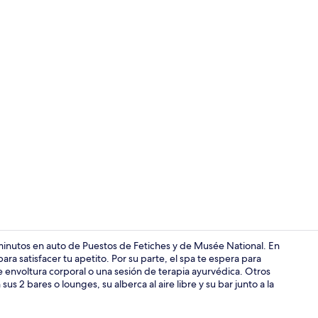
Video realiz
 minutos en auto de Puestos de Fetiches y de Musée National. En
ra satisfacer tu apetito. Por su parte, el spa te espera para
e envoltura corporal o una sesión de terapia ayurvédica. Otros
Restaurante
us 2 bares o lounges, su alberca al aire libre y su bar junto a la