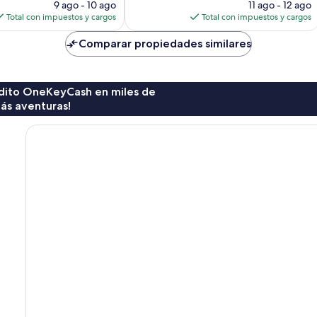
precio
precio
opiniones
9 ago - 10 ago
11 ago - 12 ago
actual
actual
Total con impuestos y cargos
Total con impuestos y cargos
es
es
de
de
Comparar propiedades similares
$82
$116
rédito OneKeyCash en miles de
ás aventuras!