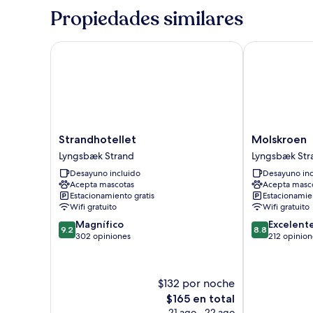
Suite
Propiedades similares
Strandhotellet
Molskroen
Strandhotellet
Molskroen
Strandhotellet
Molskroen
Lyngsbæk
Lyngsbæk
Lyngsbæk Strand
Lyngsbæk Str
Strand
Strand
Desayuno incluido
Desayuno inc
Acepta mascotas
Acepta masc
Estacionamiento gratis
Estacionamien
Wifi gratuito
Wifi gratuito
9.2
8.8
Magnífico
Excelent
9.2
8.8
de
de
302 opiniones
212 opinion
10,
10,
Magnífico,
Excelente,
302
212
$132 por noche
opiniones
opiniones
El
$165 en total
precio
21 ago - 22 ago