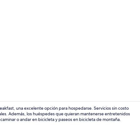
Sábanas de a
eakfast, una excelente opción para hospedarse. Servicios sin costo
onales. Además, los huéspedes que quieran mantenerse entretenidos
aminar o andar en bicicleta y paseos en bicicleta de montaña.
Exterior