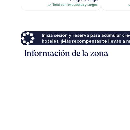
actual
Total con impuestos y cargos
es
de
$165
Inicia sesión y reserva para acumular c
hoteles. ¡Más recompensas te llevan a m
Información de la zona