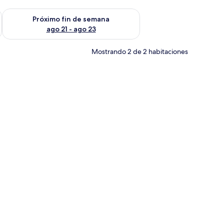
fin de semana ago 14 - ago 16
Consulta la disponibilidad para el próximo fin de semana ago
Próximo fin de semana
ago 21 - ago 23
Mostrando 2 de 2 habitaciones
illón amarillo, un escritorio con una silla y vistas al exterior a través de u