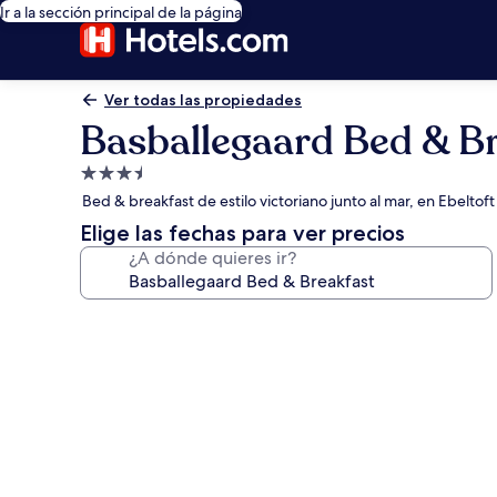
Ir a la sección principal de la página
Ver todas las propiedades
Basballegaard Bed & B
Propiedad
de
Bed & breakfast de estilo victoriano junto al mar, en Ebeltoft
3.5
Elige las fechas para ver precios
estrellas
¿A dónde quieres ir?
Galería
de
fotos
de
Basballegaard
Bed