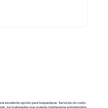
ción del mapa
una excelente opción para hospedarse. Servicios sin costo
demás, los huéspedes que quieran mantenerse entretenidos