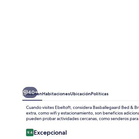
&
Breakfast
40+
Resumen
Habitaciones
Ubicación
Políticas
Cuando visites Ebeltoft, considera Basballegaard Bed & Br
extra, como wifi y estacionamiento, son beneficios adici
pueden probar actividades cercanas, como senderos para c
Opiniones
Excepcional
9.4
9.4 de 10,