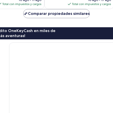
actual
actual
Total con impuestos y cargos
Total con impuestos y cargos
es
es
de
de
Comparar propiedades similares
$320
$136
rédito OneKeyCash en miles de
ás aventuras!