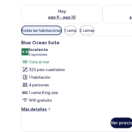
Consulta la disponibilidad para hoy ago 9 - ago 10
Consulta la d
Hoy
ago 9 - ago 10
a
Filtros
Todas las habitaciones
1 cama
2 camas
disponibles
Abrir
Un dormitorio con cama, mesita
para
10
Blue Ocean Suite
todas
las
Excelente
las
8.8
habitaciones
8.8 de 10
(5
5 opiniones
fotos
opiniones)
Vista al mar
de
323 pies cuadrados
Blue
1 habitación
Ocean
4 personas
Suite
1 cama King size
Wifi gratuito
Más
Más detalles
detalles
sobre
Ver preci
Blue
Ocean