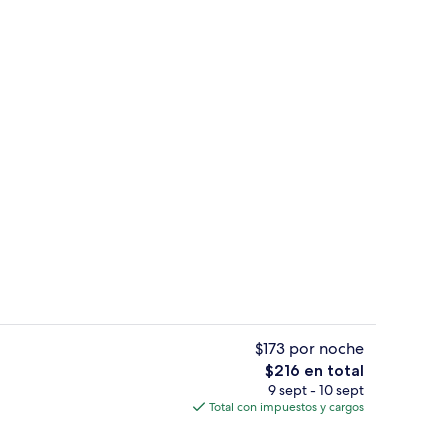
lgodón egipcio, ropa de cama de alta calidad y edredón
Sábanas de algodón egipcio, ropa de 
$173 por noche
El
$216 en total
precio
9 sept - 10 sept
Desayuno buffet todos los días (con c
total
Total con impuestos y cargos
es
de