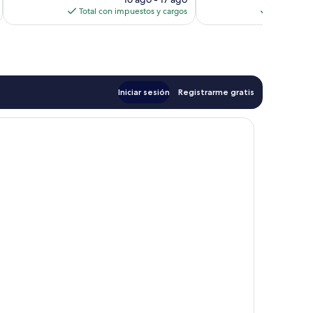
actual
Total con impuestos y cargos
Total con 
es
de
$170
Iniciar sesión
Registrarme gratis