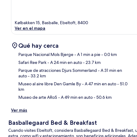
Kølbakken 15, Basballe, Ebeltoft, 8400
Ver en el mapa
Qué hay cerca
Parque Nacional Mols Bjerge
- A 1 min a pie
- 0.0 km
Safari Ree Park
- A 24 min en auto
- 23.7 km
Sec
Parque de atracciones Djurs Sommerland
- A 31 min en
auto
- 33.2 km
Museo al aire libre Den Gamle By
- A 47 min en auto
- 51.0
km
Museo de arte ARoS
- A 49 min en auto
- 50.6 km
Ver más
Basballegaard Bed & Breakfast
Cuando visites Ebeltoft, considera Basballegaard Bed & Breakfast, 
extra, como wifi y estacionamiento, son beneficios adicionales. A