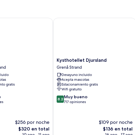
Kysthotellet Djursland
Kysthotellet
Kysthotellet Djursland
Djursland
and
Grenå Strand
Grenå
luido
Desayuno incluido
Strand
otas
Acepta mascotas
to gratis
Estacionamiento gratis
Wifi gratuito
8.2
e
Muy bueno
8.2
de
es
717 opiniones
10,
Muy
bueno,
$256 por noche
$109 por noche
717
El
El
$320 en total
$136 en total
opiniones
precio
precio
10 ago - 11 ago
16 ago - 17 ago