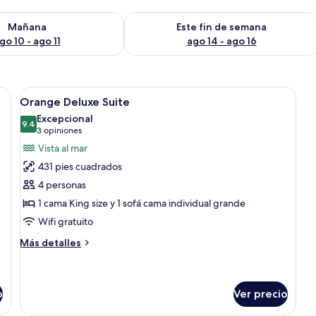
isponibilidad para mañana ago 10 - ago 11
Consulta la disponibilidad para este 
Mañana
Este fin de semana
go 10 - ago 11
ago 14 - ago 16
 de noche, lámpara y vistas a través de un tragaluz.
Abrir
Un dormitorio con una cama grande, un s
10
Orange Deluxe Suite
todas
Excepcional
las
9.4
9.4 de 10
(3
3 opiniones
fotos
opiniones)
Vista al mar
de
431 pies cuadrados
Orange
4 personas
Deluxe
1 cama King size y 1 sofá cama individual grande
Suite
Wifi gratuito
Más
Más detalles
detalles
sobre
Orange
Deluxe
o
Ver precio
Suite