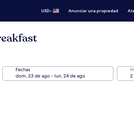
•
USD
Anunciar una propiedad
Ate
reakfast
Fechas
H