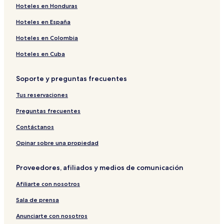
Hoteles en Honduras
H
e
d
a
o
P
e
d
Hoteles en España
t
u
C
e
e
r
h
C
Hoteles en Colombia
l
p
i
a
B
l
t
b
Hoteles en Cuba
e
e
u
a
l
v
l
n
Soporte y preguntas frecuentes
m
a
e
a
o
g
s
L
Tus reservaciones
n
u
c
A
t
e
u
P
Preguntas frecuentes
H
T
o
I
Contáctanos
t
C
e
I
Opinar sobre una propiedad
l
Proveedores, afiliados y medios de comunicación
Afiliarte con nosotros
Sala de prensa
Anunciarte con nosotros