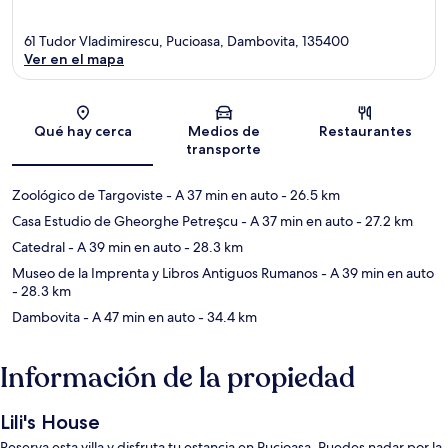
61 Tudor Vladimirescu, Pucioasa, Dambovita, 135400
Ver en el mapa
Sección del mapa
Qué hay cerca
Medios de
Restaurantes
transporte
Zoológico de Targoviste
- A 37 min en auto
- 26.5 km
Casa Estudio de Gheorghe Petreşcu
- A 37 min en auto
- 27.2 km
Catedral
- A 39 min en auto
- 28.3 km
Museo de la Imprenta y Libros Antiguos Rumanos
- A 39 min en auto
- 28.3 km
Dambovita
- A 47 min en auto
- 34.4 km
Información de la propiedad
Lili's House
Reserva esta villa y disfruta tu estancia en Pucioasa. Puedes nadar por la