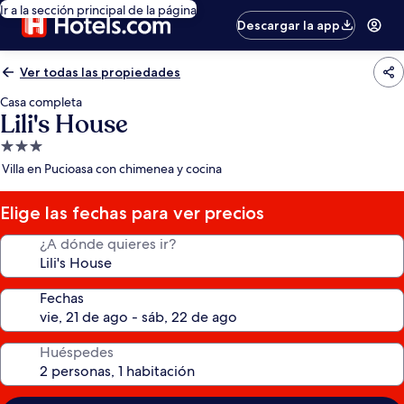
Ir a la sección principal de la página
Descargar la app
Ver todas las propiedades
Casa completa
Lili's House
Propiedad
de
Villa en Pucioasa con chimenea y cocina
3.0
estrellas
Elige las fechas para ver precios
¿A dónde quieres ir?
Fechas
Huéspedes