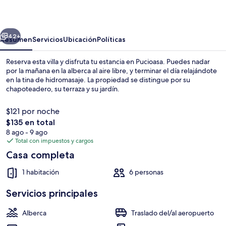
erior
Siguiente
42+
Resumen
Servicios
Ubicación
Políticas
Reserva esta villa y disfruta tu estancia en Pucioasa. Puedes nadar
por la mañana en la alberca al aire libre, y terminar el día relajándote
en la tina de hidromasaje. La propiedad se distingue por su
chapoteadero, su terraza y su jardín.
$121 por noche
El
$135 en total
precio
8 ago - 9 ago
total
Total con impuestos y cargos
Tina de hidromasaje al aire libre
es
Casa completa
de
$135
1 habitación
6 personas
Servicios principales
Alberca
Traslado del/al aeropuerto