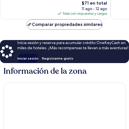
opiniones
El
$71 en total
antigua
174
precio
de
opinion
11 ago - 12 ago
actual
Brasov
Total con impuestos y cargos
es
de
Comparar propiedades similares
$71
Inicia sesión y reserva para acumular crédito OneKeyCash en
miles de hoteles. ¡Más recompensas te llevan a más aventuras!
Iniciar sesión
Registrarme gratis
Información de la zona