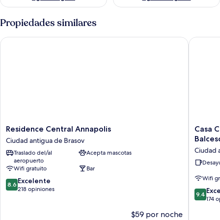
Propiedades similares
Residence Central Annapolis
Casa Chi
Residence
Casa
Residence Central Annapolis
Casa C
Central
Chitic
Balces
Ciudad antigua de Brasov
Annapolis
-
Ciudad 
Traslado del/al
Acepta mascotas
Ciudad
Hotel
aeropuerto
antigua
&
Desayu
Wifi gratuito
Bar
de
Restaur
Wifi g
8.6
Brasov
Excelente
STR
8.6
de
218 opiniones
Nicolae
9.4
Exc
9.4
10,
Balcesc
de
174 
Excelente,
13
10,
$59 por noche
218
Ciudad
Excepcio