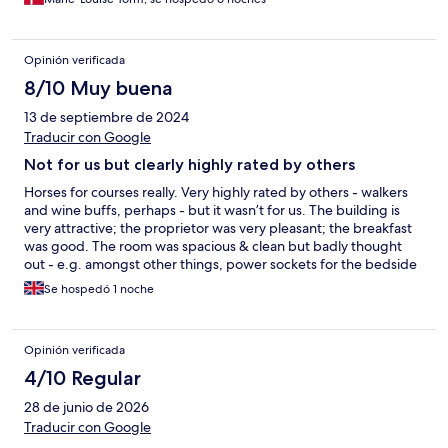
Opinión verificada
8/10 Muy buena
13 de septiembre de 2024
Traducir con Google
Not for us but clearly highly rated by others
Horses for courses really. Very highly rated by others - walkers
and wine buffs, perhaps - but it wasn’t for us. The building is
very attractive; the proprietor was very pleasant; the breakfast
was good. The room was spacious & clean but badly thought
out - e.g. amongst other things, power sockets for the bedside
were behind the bed and inaccessible, the loo was situated
Se hospedó 1 noche
below a very low, sharp point of the ceiling, the curtains served
no purpose at all. We didn’t manage to get wi-fi at all in our
room, which was inconvenient. I should have looked more
Opinión verificada
carefully at details on the website, so the next problems are
down to me. I didn’t expect it to be so near the road - it was hot
4/10 Regular
& stuffy on the 2nd floor and noisy with the window open (no air
28 de junio de 2026
con). I hadn’t taken on board either that there wasn’t a lift (so
suitcases had to be carried up to the 2nd floor) or that there
Traducir con Google
wasn’t a bar or guest lounge. I’m mentioning these points now