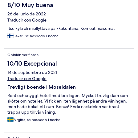
8/10 Muy buena
26 de junio de 2022
Traducir con Google
Itse kylä oli miellyttävä paikkakuntana. Komeat maisemat
Sakari, se hospedó 1 noche
Opinión verificada
10/10 Excepcional
14 de septiembre de 2021
Traducir con Google
Trevligt boende i Moseldalen
Rent och snyggt hotell med bra lägen. Mycket trevlig dam som
skötte om hotellet. Vi fick en liten lägenhet på andra våningen,
men hade bokat ett rum. Bonus! Enda nackdelen var brant
trappa upp till vår våning.
Birgitta, se hospedó 1 noche