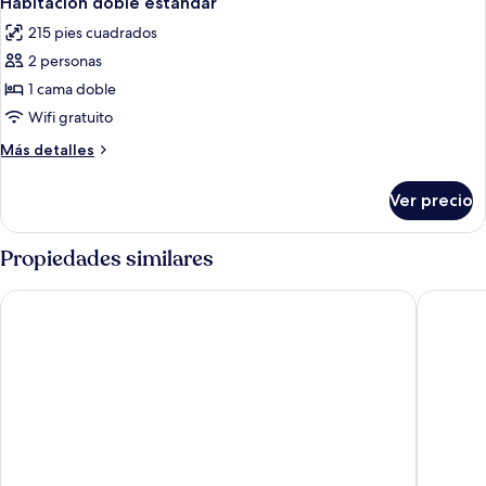
Habitación doble estándar
todas
215 pies cuadrados
las
2 personas
fotos
de
1 cama doble
Habitación
Wifi gratuito
doble
Más
Más detalles
estándar
detalles
sobre
Ver precio
Habitación
doble
estándar
Propiedades similares
Gästehaus Mack
Romantik