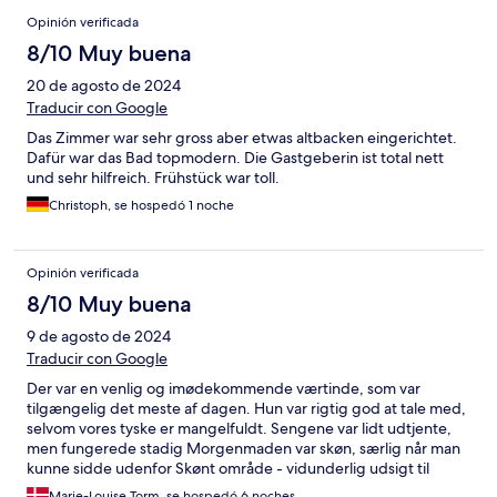
Opinión verificada
8/10 Muy buena
20 de agosto de 2024
Traducir con Google
Das Zimmer war sehr gross aber etwas altbacken eingerichtet.
Dafür war das Bad topmodern. Die Gastgeberin ist total nett
und sehr hilfreich. Frühstück war toll.
Christoph, se hospedó 1 noche
Opinión verificada
8/10 Muy buena
9 de agosto de 2024
Traducir con Google
Der var en venlig og imødekommende værtinde, som var
tilgængelig det meste af dagen. Hun var rigtig god at tale med,
selvom vores tyske er mangelfuldt. Sengene var lidt udtjente,
men fungerede stadig Morgenmaden var skøn, særlig når man
kunne sidde udenfor Skønt område - vidunderlig udsigt til
dejlige vinmarker
Marie-Louise Torm, se hospedó 6 noches