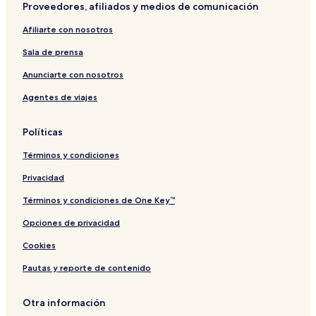
Proveedores, afiliados y medios de comunicación
t
f
n
z
h
S
t
e
t
i
e
i
M
Afiliarte con nosotros
l
c
M
m
o
d
h
o
o
s
Sala de prensa
t
s
n
e
o
e
l
Anunciarte con nosotros
p
l
t
Agentes de viajes
d
l
a
e
e
l
M
T
Políticas
o
e
e
r
Términos y condiciones
z
r
e
a
Privacidad
l
c
e
Términos y condiciones de One Key™
Opciones de privacidad
Cookies
Pautas y reporte de contenido
Otra información