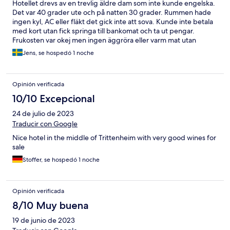
Hotellet drevs av en trevlig äldre dam som inte kunde engelska.
purely to flag them up to prospective guests. I realise they
Det var 40 grader ute och på natten 30 grader. Rummen hade
might not be important to others.
ingen kyl, AC eller fläkt det gick inte att sova. Kunde inte betala
med kort utan fick springa till bankomat och ta ut pengar.
Frukosten var okej men ingen äggröra eller varm mat utan
smörgås och pålägg.
Jens, se hospedó 1 noche
Opinión verificada
10/10 Excepcional
24 de julio de 2023
Traducir con Google
Nice hotel in the middle of Trittenheim with very good wines for
sale
Stoffer, se hospedó 1 noche
Opinión verificada
8/10 Muy buena
19 de junio de 2023