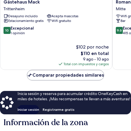
Gästehaus
Romanti
Gästehaus Mack
Romant
Mack
Hotel
Trittenheim
Mitte
Trittenheim
zur
Desayuno incluido
Acepta mascotas
Wifi g
Glocke
Estacionamiento gratis
Wifi gratuito
Bar
Mitte
10.0
9.6
Excepcional
Exc
10
9.6
de
de
1 opinión
415 
10,
10,
Excepcional,
Excepcio
$102 por noche
1
415
El
$110 en total
opinión
opinion
precio
9 ago - 10 ago
actual
Total con impuestos y cargos
es
de
Comparar propiedades similares
$110
Inicia sesión y reserva para acumular crédito OneKeyCash en
miles de hoteles. ¡Más recompensas te llevan a más aventuras!
Iniciar sesión
Registrarme gratis
Información de la zona