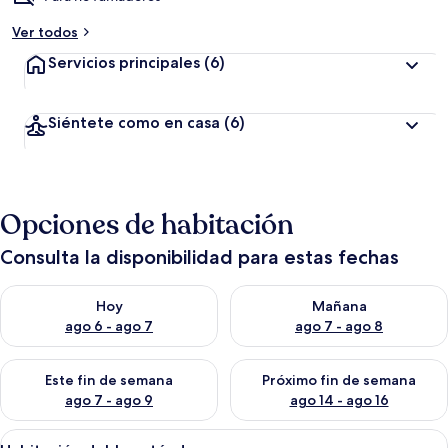
Ver todos
Servicios principales
(6)
Siéntete como en casa
(6)
Opciones de habitación
Consulta la disponibilidad para estas fechas
Consulta la disponibilidad para hoy ago 6 - ago 7
Consulta la disponibilidad pa
Hoy
Mañana
ago 6 - ago 7
ago 7 - ago 8
Consulta la disponibilidad para este fin de semana ago 7 - ag
Consulta la disponibilidad par
Este fin de semana
Próximo fin de semana
ago 7 - ago 9
ago 14 - ago 16
Abrir
Un dormitorio con cama, mesitas de noc
3