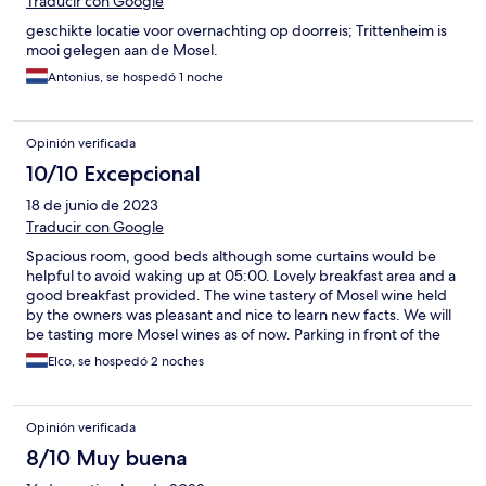
Traducir con Google
geschikte locatie voor overnachting op doorreis; Trittenheim is
mooi gelegen aan de Mosel.
Antonius, se hospedó 1 noche
Opinión verificada
10/10 Excepcional
18 de junio de 2023
Traducir con Google
Spacious room, good beds although some curtains would be
helpful to avoid waking up at 05:00. Lovely breakfast area and a
good breakfast provided. The wine tastery of Mosel wine held
by the owners was pleasant and nice to learn new facts. We will
be tasting more Mosel wines as of now. Parking in front of the
building is nice. Great outdoor scenery for hiking, biking and
Elco, se hospedó 2 noches
watersports and motorbiking. Be aware that cash is often
required in Germany where we as Dutch are used to pay
everything with debit card.
Opinión verificada
8/10 Muy buena