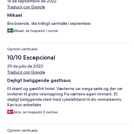
16 de septiembre de 2022
Traducir con Google
Mikael
Bra boende, lite tråkigt samhälle i september.
Mikael, se hospedó 1 noche
Opinión verificada
10/10 Excepcional
29 de julio de 2022
Traducir con Google
Dejligt beliggende gasthaus
Et skønt og gæstfrit hotel. Værterne var mega søde og der var
inviteret til gratis vinsmagning fra værtens egen vinmark. Et
dejligt beliggende sted med cykelafstand til div vinmarkermv.
Kan kun anbefales
Alice, se hospedó 3 noches
Opinión verificada