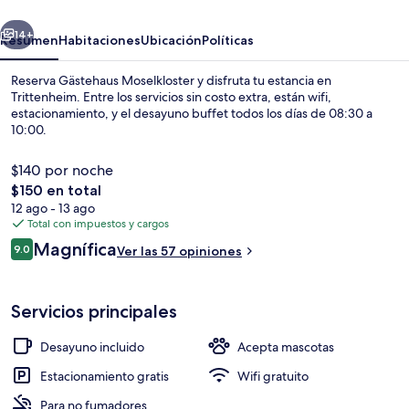
erior
Siguiente
14+
Resumen
Habitaciones
Ubicación
Políticas
Reserva Gästehaus Moselkloster y disfruta tu estancia en
Trittenheim. Entre los servicios sin costo extra, están wifi,
estacionamiento, y el desayuno buffet todos los días de 08:30 a
10:00.
$140 por noche
El
$150 en total
precio
12 ago - 13 ago
total
Total con impuestos y cargos
Exterior
es
Opiniones
Magnífica
9.0
Ver las 57 opiniones
de
9.0 de 10,
$150
Servicios principales
Desayuno incluido
Acepta mascotas
Estacionamiento gratis
Wifi gratuito
Para no fumadores