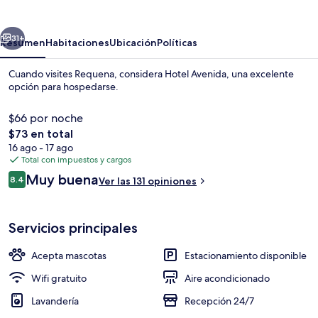
erior
Siguiente
31+
Resumen
Habitaciones
Ubicación
Políticas
Cuando visites Requena, considera Hotel Avenida, una excelente
opción para hospedarse.
$66 por noche
El
$73 en total
precio
16 ago - 17 ago
total
Total con impuestos y cargos
es
Opiniones
Muy buena
8.4
Ver las 131 opiniones
de
8.4 de 10,
Lobby lounge
$73
Servicios principales
Acepta mascotas
Estacionamiento disponible
Wifi gratuito
Aire acondicionado
Lavandería
Recepción 24/7