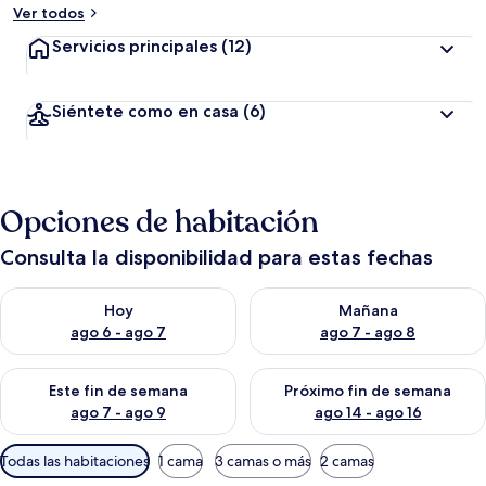
Ver todos
Servicios principales
(12)
Siéntete como en casa
(6)
Opciones de habitación
Consulta la disponibilidad para estas fechas
Consulta la disponibilidad para hoy ago 6 - ago 7
Consulta la disponibilidad pa
Hoy
Mañana
ago 6 - ago 7
ago 7 - ago 8
Consulta la disponibilidad para este fin de semana ago 7 - ag
Consulta la disponibilidad par
Este fin de semana
Próximo fin de semana
ago 7 - ago 9
ago 14 - ago 16
Filtros
Todas las habitaciones
1 cama
3 camas o más
2 camas
disponibles