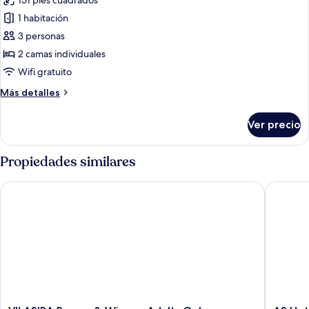
151 pies cuadrados
las
1 habitación
fotos
de
3 personas
Habitación
2 camas individuales
con
Wifi gratuito
2
Más
Más detalles
camas
detalles
individuales
sobre
Ver precio
Habitación
con
2
Propiedades similares
camas
individuales
VILASIRA Rooms & Wines - Adults Only
AS Hotel
VILASIRA
AS