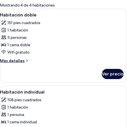
para
Mostrando 4 de 4 habitaciones
las
Abrir
Ropa de cama de alta calidad y escrito
7
Habitación doble
habitaciones
todas
151 pies cuadrados
las
1 habitación
fotos
de
3 personas
Habitación
1 cama doble
doble
Wifi gratuito
Más
Más detalles
detalles
sobre
Ver precio
Habitación
doble
Abrir
Una habitación de hotel con una cama,
5
Habitación individual
todas
108 pies cuadrados
las
1 habitación
fotos
de
1 persona
Habitación
1 cama individual