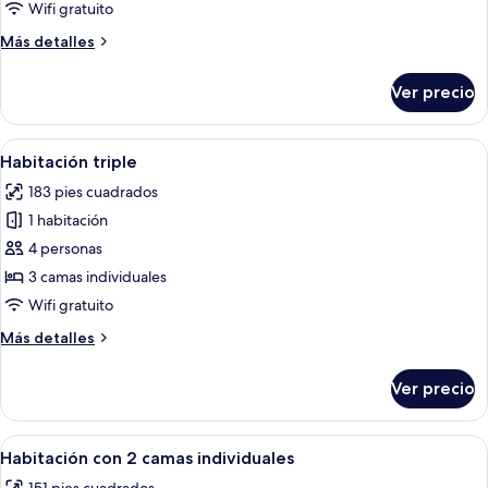
individual
Wifi gratuito
Más
Más detalles
detalles
sobre
Ver precio
Habitación
individual
Abrir
Habitación de hotel con tres camas i
5
Habitación triple
todas
183 pies cuadrados
las
1 habitación
fotos
de
4 personas
Habitación
3 camas individuales
triple
Wifi gratuito
Más
Más detalles
detalles
sobre
Ver precio
Habitación
triple
Abrir
Una habitación de hotel con dos cama
6
Habitación con 2 camas individuales
todas