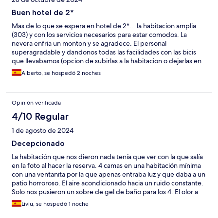
Buen hotel de 2*
Mas de lo que se espera en hotel de 2*... la habitacion amplia
(303) y con los servicios necesarios para estar comodos. La
nevera enfria un monton y se agradece. El personal
superagradable y dandonos todas las facilidades con las bicis
que llevabamos (opcion de subirlas a la habitacion o dejarlas en
el maletero). Por 20 euros mas nos dejaron mas tiempo una de
Alberto, se hospedó 2 noches
las habitaciones para poder ducharnos los 4 amigos que ibamos.
Opinión verificada
4/10 Regular
1 de agosto de 2024
Decepcionado
La habitación que nos dieron nada tenía que ver con la que salía
en la foto al hacer la reserva. 4 camas en una habitación mínima
con una ventanita por la que apenas entraba luz y que daba a un
patio horroroso. El aire acondicionado hacia un ruido constante.
Solo nos pusieron un sobre de gel de baño para los 4. El olor a
tabaco rancio en el pasillo era vomitivo.
Liviu, se hospedó 1 noche