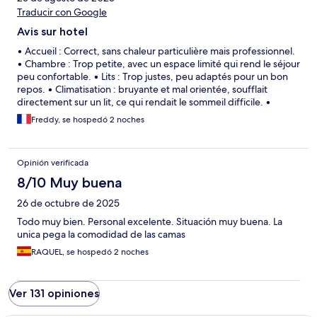
Traducir con Google
Avis sur hotel
• Accueil : Correct, sans chaleur particulière mais professionnel.
• Chambre : Trop petite, avec un espace limité qui rend le séjour
peu confortable. • Lits : Trop justes, peu adaptés pour un bon
repos. • Climatisation : bruyante et mal orientée, soufflait
directement sur un lit, ce qui rendait le sommeil difficile. •
Environnement : Beaucoup de bruit dû aux voisins, avec des
Freddy, se hospedó 2 noches
murs très peu isolés, ce qui a fortement perturbé la tranquillité.
Je pense qu’il serait intéressant que le site Hotels.com puisse
prendre des visiteurs, mystères afin de vérifier les hôtels, car le
Opinión verificada
trois étoiles ne sont pas réalistes. Au niveau de la propreté, rien
à dire très bien.
8/10 Muy buena
26 de octubre de 2025
Todo muy bien. Personal excelente. Situación muy buena. La
unica pega la comodidad de las camas
RAQUEL, se hospedó 2 noches
Ver 131 opiniones