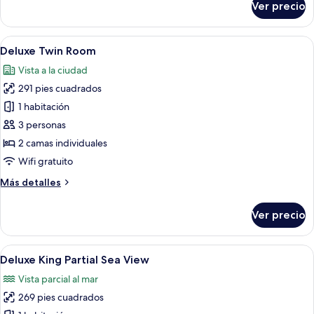
Ver precio
Deluxe
King
Room
Abrir
Habitación de hotel con televisión de p
4
Deluxe Twin Room
todas
Vista a la ciudad
las
291 pies cuadrados
fotos
de
1 habitación
Deluxe
3 personas
Twin
2 camas individuales
Room
Wifi gratuito
Más
Más detalles
detalles
sobre
Ver precio
Deluxe
Twin
Room
Abrir
Habitación de hotel con una cama grand
4
Deluxe King Partial Sea View
todas
Vista parcial al mar
las
269 pies cuadrados
fotos