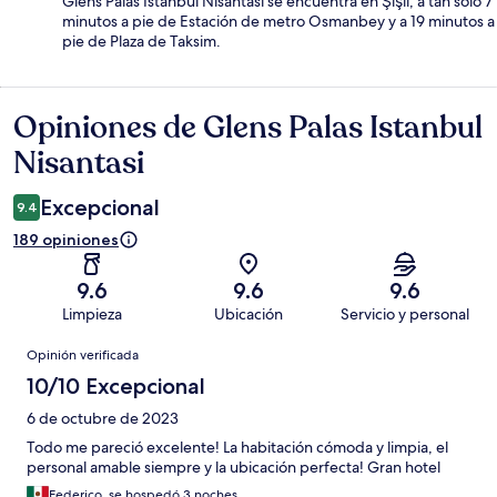
Glens Palas Istanbul Nisantasi se encuentra en Şişli, a tan solo 7
minutos a pie de Estación de metro Osmanbey y a 19 minutos a
pie de Plaza de Taksim.
Opiniones de Glens Palas Istanbul
Opiniones
Nisantasi
Excepcional
9.4
189 opiniones
9.6
9.6
9.6
Limpieza
Ubicación
Servicio y personal
Opiniones
Opinión verificada
10/10 Excepcional
6 de octubre de 2023
Todo me pareció excelente! La habitación cómoda y limpia, el
personal amable siempre y la ubicación perfecta! Gran hotel
Federico, se hospedó 3 noches