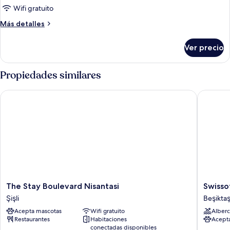
de
Wifi gratuito
King
Más
Más detalles
Bed
detalles
sobre
Ver precio
King
Bed
Propiedades similares
The Stay Boulevard Nisantasi
Swissote
The
Swissote
The Stay Boulevard Nisantasi
Swisso
Stay
The
Şişli
Beşikta
Boulevard
Bosphor
Acepta mascotas
Wifi gratuito
Alberc
Nisantasi
Istanbul
Restaurantes
Habitaciones
Acept
Şişli
Beşiktaş
conectadas disponibles