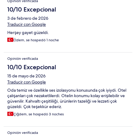
Opinión verificada
10/10 Excepcional
3 de febrero de 2026
Traducir con Google
Herşey gayet güzeldi.
Özlem, se hospedó 1 noche
Opinión verificada
10/10 Excepcional
15 de mayo de 2026
Traducir con Google
Oda temiz ve özellikle ses izolasyonu konusunda çok iyiydi. Otel
çalışanları çok nezaketlilerdi. Otelin konumu kolay erişilebilir ve
güvenilir. Kahvaltı çeşitliliği, ürünlerin tazeliği ve lezzeti çok
güzeldi. Çok teşekkür ederiz.
Çiğdem, se hospedó 3 noches
Opinión verificada