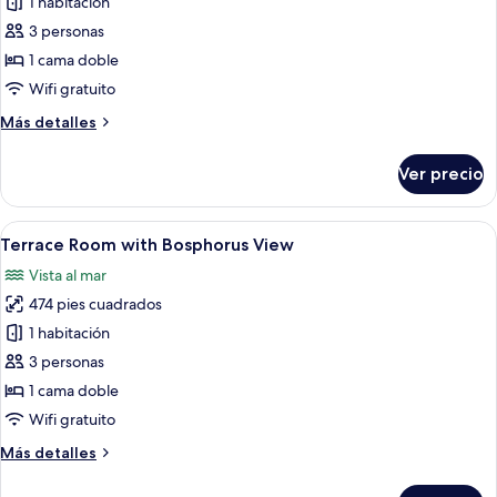
de
1 habitación
Deluxe
3 personas
King
1 cama doble
Partial
Wifi gratuito
Sea
Más
Más detalles
View
detalles
sobre
Ver precio
Deluxe
King
Partial
Abrir
Habitación de hotel con una cama gran
5
Sea
Terrace Room with Bosphorus View
todas
View
Vista al mar
las
474 pies cuadrados
fotos
de
1 habitación
Terrace
3 personas
Room
1 cama doble
with
Wifi gratuito
Bosphorus
Más
Más detalles
View
detalles
sobre