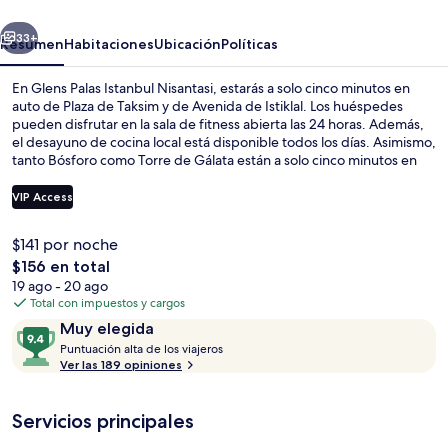
Nisantasi
erior
Siguiente
33+
Resumen
Habitaciones
Ubicación
Políticas
En Glens Palas Istanbul Nisantasi, estarás a solo cinco minutos en
auto de Plaza de Taksim y de Avenida de Istiklal. Los huéspedes
pueden disfrutar en la sala de fitness abierta las 24 horas. Además,
el desayuno de cocina local está disponible todos los días. Asimismo,
tanto Bósforo como Torre de Gálata están a solo cinco minutos en
auto. Hay opciones de transporte público a una corta distancia a pie:
Estación de metro Osmanbey está a 7 minutos y Estación de
VIP Access
teleférico de Maçka está a 9 minutos.
$141 por noche
Terraza o patio
El
$156 en total
precio
19 ago - 20 ago
total
Total con impuestos y cargos
es
Opiniones
9.4
Muy elegida
de
P
de
Puntuación alta de los viajeros
$156
u
Ver las 189 opiniones
10,
n
Muy
t
elegida
Servicios principales
u
a