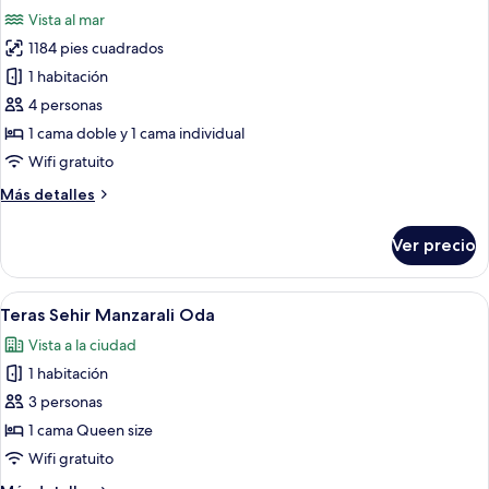
todas
Partial
Vista al mar
Sea
las
View
1184 pies cuadrados
fotos
de
1 habitación
Bosphorus
4 personas
Suite
1 cama doble y 1 cama individual
Wifi gratuito
Más
Más detalles
detalles
sobre
Ver precio
Bosphorus
Suite
Abrir
Una habitación de hotel moderna con un
4
Teras Sehir Manzarali Oda
todas
Vista a la ciudad
las
1 habitación
fotos
de
3 personas
Teras
1 cama Queen size
Sehir
Wifi gratuito
Manzarali