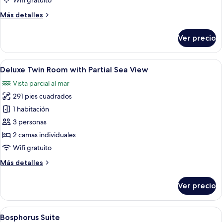
Wifi gratuito
Más
Más detalles
detalles
sobre
Ver precio
Deluxe
King
Corner
Abrir
Una habitación de hotel con una cama, u
3
Deluxe Twin Room with Partial Sea View
todas
Vista parcial al mar
las
291 pies cuadrados
fotos
de
1 habitación
Deluxe
3 personas
Twin
2 camas individuales
Room
Wifi gratuito
with
Más
Más detalles
Partial
detalles
Sea
sobre
Ver precio
View
Deluxe
Twin
Room
Abrir
Vista desde la habitación
6
with
Bosphorus Suite