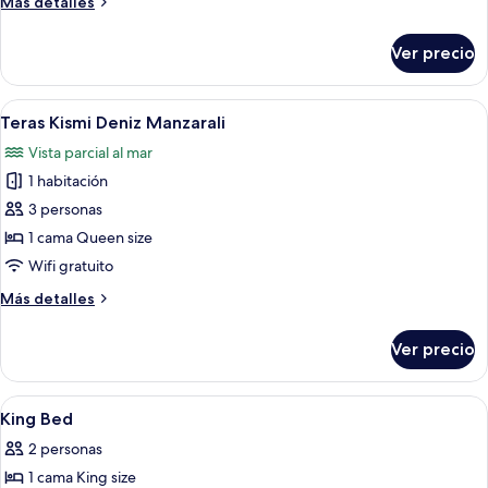
Más
Más detalles
Oda
detalles
sobre
Ver precio
Teras
Sehir
Manzarali
Abrir
Habitación de hotel con una cama gran
4
Oda
Teras Kismi Deniz Manzarali
todas
Vista parcial al mar
las
1 habitación
fotos
de
3 personas
Teras
1 cama Queen size
Kismi
Wifi gratuito
Deniz
Más
Más detalles
Manzarali
detalles
sobre
Ver precio
Teras
Kismi
Deniz
Abrir
Habitación de hotel con cama, una sil
5
Manzarali
King Bed
todas
2 personas
las
1 cama King size
fotos