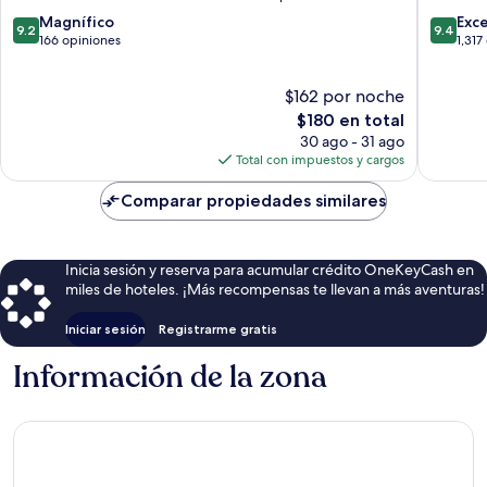
9.2
9.4
Magnífico
Exc
9.2
9.4
de
de
166 opiniones
1,317
10,
10,
Magnífico,
Excepcio
$162 por noche
166
1,317
opiniones
El
opinion
$180 en total
precio
30 ago - 31 ago
actual
Total con impuestos y cargos
es
de
Comparar propiedades similares
$180
Inicia sesión y reserva para acumular crédito OneKeyCash en
miles de hoteles. ¡Más recompensas te llevan a más aventuras!
Iniciar sesión
Registrarme gratis
Información de la zona