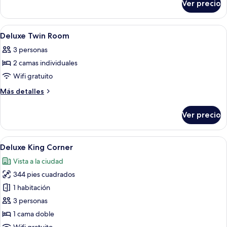
Ver precio
Terrace
Room
with
Abrir
Habitación de hotel con cama, mesitas d
4
Bosphorus
Deluxe Twin Room
todas
View
3 personas
las
2 camas individuales
fotos
de
Wifi gratuito
Deluxe
Más
Más detalles
Twin
detalles
sobre
Room
Ver precio
Deluxe
Twin
Room
Abrir
Habitación de hotel con una cama grand
4
Deluxe King Corner
todas
Vista a la ciudad
las
344 pies cuadrados
fotos
de
1 habitación
Deluxe
3 personas
King
1 cama doble
Corner