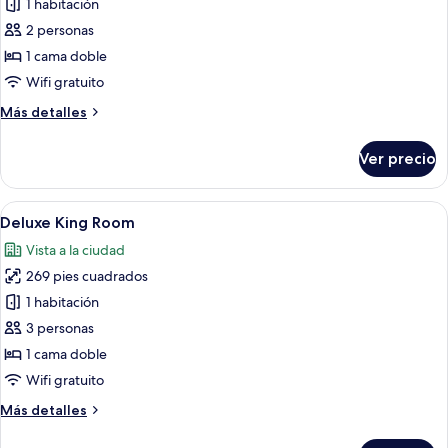
de
1 habitación
Habitación
2 personas
estándar
1 cama doble
Wifi gratuito
Más
Más detalles
detalles
sobre
Ver precio
Habitación
estándar
Abrir
Habitación de hotel con una cama grand
4
Deluxe King Room
todas
Vista a la ciudad
las
269 pies cuadrados
fotos
de
1 habitación
Deluxe
3 personas
King
1 cama doble
Room
Wifi gratuito
Más
Más detalles
detalles
sobre