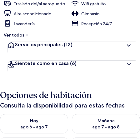
c
Traslado del/al aeropuerto
Wifi gratuito
i
ó
Aire acondicionado
Gimnasio
n
Lavandería
Recepción 24/7
a
Ver todos
l
t
Servicios principales
(12)
a
d
Siéntete como en casa
(6)
e
l
o
s
Opciones de habitación
v
i
Consulta la disponibilidad para estas fechas
a
j
Consulta la disponibilidad para hoy ago 6 - ago 7
Consulta la disponibilidad pa
e
Hoy
Mañana
r
ago 6 - ago 7
ago 7 - ago 8
o
s