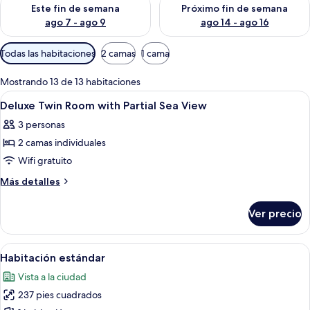
Consulta la disponibilidad para este fin de semana ago 7 - ag
Consulta la disponibilidad par
Este fin de semana
Próximo fin de semana
ago 7 - ago 9
ago 14 - ago 16
Filtros
Todas las habitaciones
2 camas
1 cama
disponibles
para
Mostrando 13 de 13 habitaciones
las
Abrir
Ropa de cama de alta calidad y miniba
4
Deluxe Twin Room with Partial Sea View
habitaciones
todas
3 personas
las
2 camas individuales
fotos
de
Wifi gratuito
Deluxe
Más
Más detalles
Twin
detalles
sobre
Room
Ver precio
Deluxe
with
Twin
Partial
Room
Abrir
Habitación de hotel con una cama gran
4
Sea
with
Habitación estándar
todas
Partial
View
Vista a la ciudad
Sea
las
View
237 pies cuadrados
fotos