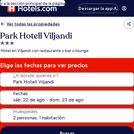
Ir a la sección principal de la página
Descargar la app
Ver todas las propiedades
Park Hotell Viljandi
Propiedad
de
Hotel en Viljandi con restaurante y bar o lounge
3.0
estrellas
Elige las fechas para ver precios
¿A dónde quieres ir?
Fechas
Huéspedes
Buscar