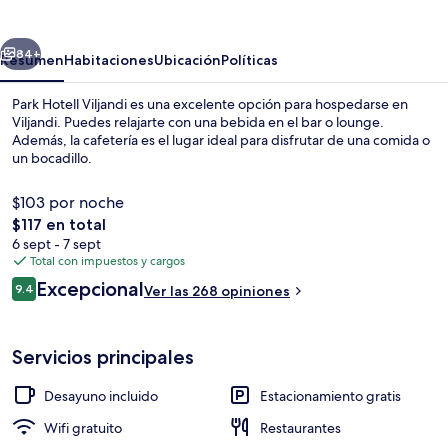
Viljandi
erior
Siguiente
84+
Resumen
Habitaciones
Ubicación
Políticas
Park Hotell Viljandi es una excelente opción para hospedarse en
Viljandi. Puedes relajarte con una bebida en el bar o lounge.
Además, la cafetería es el lugar ideal para disfrutar de una comida o
un bocadillo.
$103 por noche
El
$117 en total
precio
6 sept - 7 sept
total
Total con impuestos y cargos
Lobby
es
Opiniones
Excepcional
9.4
Ver las 268 opiniones
de
9.4 de 10,
$117
Servicios principales
Desayuno incluido
Estacionamiento gratis
Wifi gratuito
Restaurantes