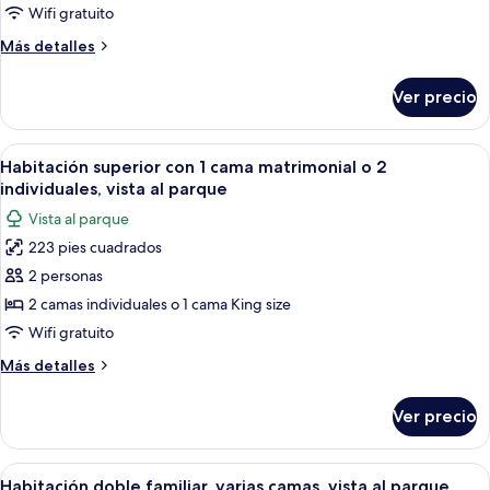
Habitación
Wifi gratuito
Gallery
Más
Más detalles
con
detalles
1
sobre
Ver precio
Habitación
cama
Gallery
matrimonial
con
Abrir
Un dormitorio con cama, una silla y un
o
6
1
Habitación superior con 1 cama matrimonial o 2
todas
cama
2
individuales, vista al parque
matrimonial
las
individuales
Vista al parque
o
fotos
2
223 pies cuadrados
de
individuales
2 personas
Habitación
superior
2 camas individuales o 1 cama King size
con
Wifi gratuito
1
Más
Más detalles
cama
detalles
matrimonial
sobre
Ver precio
Habitación
o
superior
2
con
Abrir
Un dormitorio moderno con cama, escrit
individuales,
7
1
Habitación doble familiar, varias camas, vista al parque