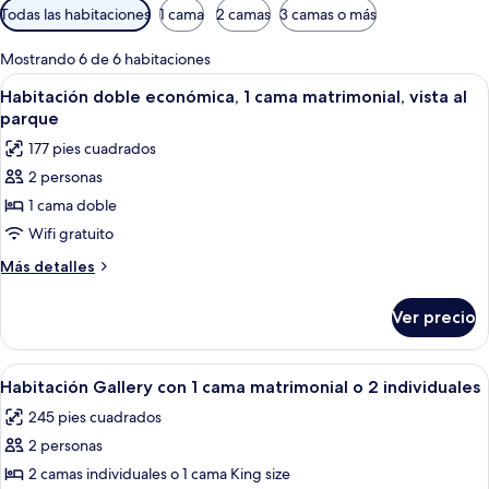
Filtros
Todas las habitaciones
1 cama
2 camas
3 camas o más
disponibles
para
Mostrando 6 de 6 habitaciones
las
Abrir
Habitación de hotel con cama, escritorio
5
Habitación doble económica, 1 cama matrimonial, vista al
habitaciones
todas
parque
las
177 pies cuadrados
fotos
2 personas
de
1 cama doble
Habitación
doble
Wifi gratuito
económica,
Más
Más detalles
1
detalles
sobre
cama
Ver precio
Habitación
matrimonial,
doble
vista
económica,
Abrir
Una habitación de hotel con cama, escr
8
al
1
Habitación Gallery con 1 cama matrimonial o 2 individuales
todas
cama
parque
245 pies cuadrados
matrimonial,
las
vista
2 personas
fotos
al
de
2 camas individuales o 1 cama King size
parque