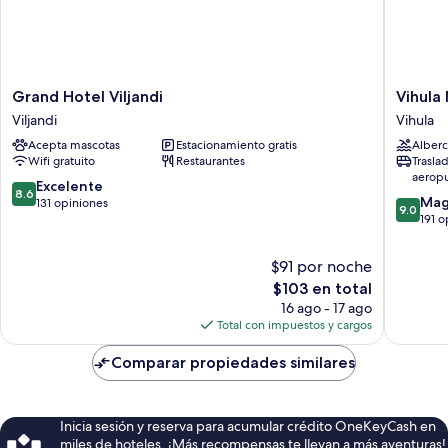
Grand
Vihula
Grand Hotel Viljandi
Vihula
Hotel
Manor
Viljandi
Vihula
Viljandi
Country
Acepta mascotas
Estacionamiento gratis
Alberc
Viljandi
Club
Wifi gratuito
Restaurantes
Trasla
and
aerop
Spa
8.6
Excelente
8.6
9.0
Vihula
Mag
de
131 opiniones
9.0
de
191 o
10,
10,
Excelente,
Magnífi
131
$91 por noche
191
opiniones
El
$103 en total
opinion
precio
16 ago - 17 ago
actual
Total con impuestos y cargos
es
de
Comparar propiedades similares
$103
Inicia sesión y reserva para acumular crédito OneKeyCash en
miles de hoteles. ¡Más recompensas te llevan a más aventuras!