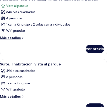
todas
cama
vista
Vista al parque
matrimonial
las
al
o
346 pies cuadrados
fotos
parque
2
de
4 personas
individuales,
Habitación
vista
1 cama King size y 2 sofás cama individuales
al
doble
Wifi gratuito
parque
familiar,
Más
Más detalles
varias
detalles
camas,
sobre
Ver precio
Habitación
vista
doble
al
familiar,
Abrir
Una habitación de hotel moderna con ca
parque
15
varias
Suite, 1 habitación, vista al parque
todas
camas,
494 pies cuadrados
vista
las
al
3 personas
fotos
parque
de
1 cama King size
Suite,
Wifi gratuito
1
Más
Más detalles
habitación,
detalles
vista
sobre