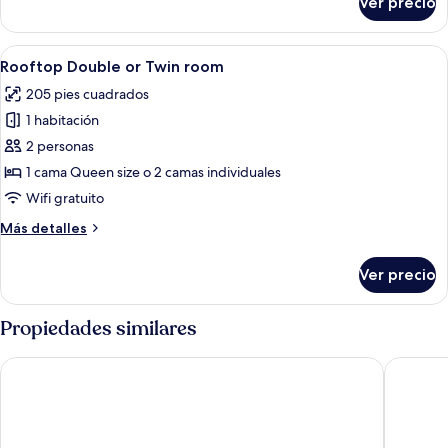
Ver precio
Suite,
al
1
parque
habitación,
Abrir
Un dormitorio moderno con cama, escri
6
vista
Rooftop Double or Twin room
todas
al
205 pies cuadrados
parque
las
1 habitación
fotos
de
2 personas
Rooftop
1 cama Queen size o 2 camas individuales
Double
Wifi gratuito
or
Más
Más detalles
Twin
detalles
room
sobre
Ver precio
Rooftop
Double
or
Propiedades similares
Twin
room
Grand Hotel Viljandi
Vihula M