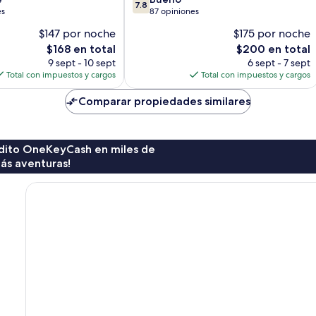
7.8
de
es
87 opiniones
10,
$147 por noche
$175 por noche
Bueno,
El
El
$168 en total
$200 en total
87
precio
precio
opiniones
9 sept - 10 sept
6 sept - 7 sept
actual
actual
Total con impuestos y cargos
Total con impuestos y cargos
es
es
de
de
Comparar propiedades similares
$168
$200
rédito OneKeyCash en miles de
ás aventuras!