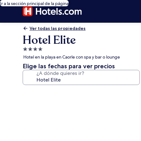
Ir a la sección principal de la página
Ver todas las propiedades
Hotel Elite
Propiedad
de
Hotel en la playa en Caorle con spa y bar o lounge
4.0
Elige las fechas para ver precios
estrellas
¿A dónde quieres ir?
Galería
de
fotos
de
Hotel
Elite