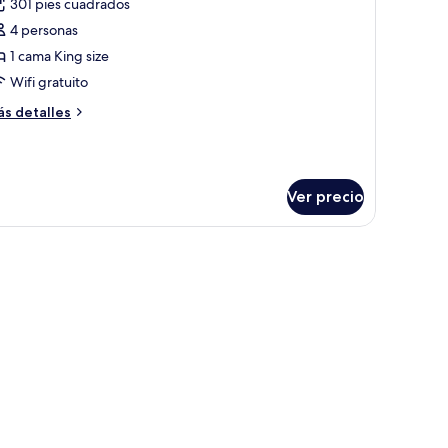
301 pies cuadrados
otos
e
4 personas
uite
1 cama King size
eluxe,
Wifi gratuito
erraza,
ás
s detalles
sta
talles
bre
ite
ar
luxe,
Ver precio
rraza,
sta
ara colgante, vista al mar y una silla junto a la ventana.
ar