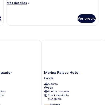
vista
Más
Más detalles
al
detalles
sobre
mar
Habitación
o
Ver precio
doble
Deluxe,
Terraza,
vista
al
mar
sador
Marina Palace Hotel
Marina
ssador
Marina Palace Hotel
Palace
Caorle
Hotel
Alberca
Caorle
Spa
otas
Acepta mascotas
nto
Estacionamiento
disponible
7.8
e
Bueno