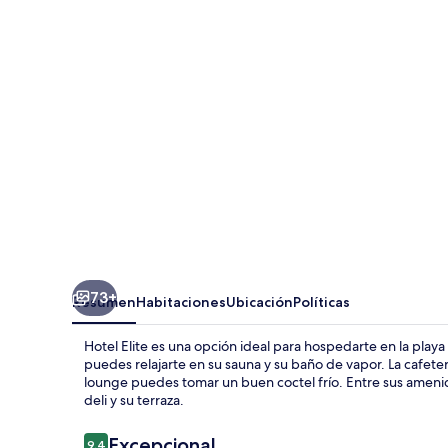
73+
Resumen
Habitaciones
Ubicación
Políticas
Hotel Elite es una opción ideal para hospedarte en la pla
puedes relajarte en su sauna y su baño de vapor. La cafeter
lounge puedes tomar un buen coctel frío. Entre sus amenida
deli y su terraza.
Opiniones
Excepcional
9.4