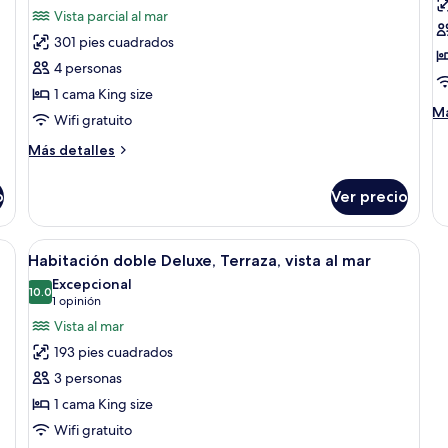
la
fotos
f
opinión)
Vista parcial al mar
ciudad
de
d
301 pies cuadrados
Suite,
S
4 personas
Terraza,
D
1 cama King size
vista
T
M
Má
Wifi gratuito
parcial
vi
de
al
al
so
Más
Más detalles
Su
mar
detalles
m
De
sobre
o
Ver precio
Te
Suite,
vi
Terraza,
al
vista
a con una cama, un escritorio y un balcón con vistas.
Abrir
Una habitación de hotel con cama, lámp
m
8
parcial
Habitación doble Deluxe, Terraza, vista al mar
todas
al
Excepcional
mar
las
10.0
10.0 de 10
(1
1 opinión
fotos
opinión)
Vista al mar
de
193 pies cuadrados
Habitación
3 personas
doble
1 cama King size
Deluxe,
Wifi gratuito
Terraza,