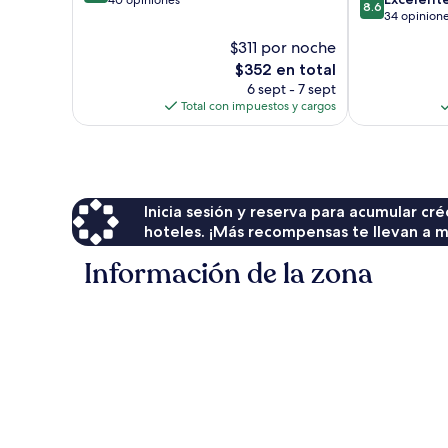
8.6
de
34 opinion
10,
10,
Excepcional,
$311 por noche
Excelente,
40
El
$352 en total
34
opiniones
precio
opiniones
6 sept - 7 sept
actual
Total con impuestos y cargos
es
de
$352
Inicia sesión y reserva para acumular c
hoteles. ¡Más recompensas te llevan a m
Información de la zona