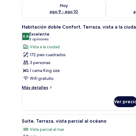
Consulta la disponibilidad para hoy ago 9 - ago 10
Consulta la d
Hoy
ago 9 - ago 10
a
Abrir
Una cama bien hecha con sábana
6
Habitación doble Confort, Terraza, vista a la ciud
todas
Excelente
las
8.8
8.8 de 10
(3
3 opiniones
fotos
opiniones)
Vista a la ciudad
de
172 pies cuadrados
Habitación
3 personas
doble
1 cama King size
Confort,
Wifi gratuito
Terraza,
vista
Más
Más detalles
a
detalles
sobre
la
Ver preci
Habitación
ciudad
doble
Confort,
Abrir
Un dormitorio moderno con un
5
Terraza,
Suite, Terraza, vista parcial al océano
todas
vista
Vista parcial al mar
a
las