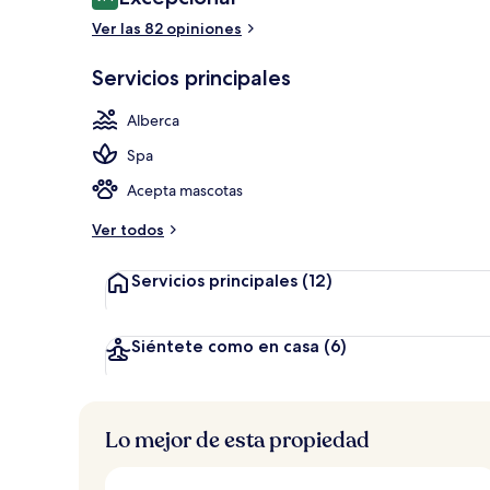
9.4 de 10,
Ver las 82 opiniones
Balcón
Servicios principales
Alberca
Spa
Acepta mascotas
Ver todos
Servicios principales
(12)
Siéntete como en casa
(6)
Lo mejor de esta propiedad