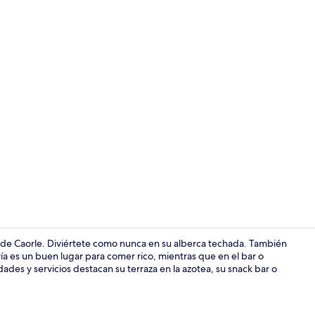
Alberca tech
ya de Caorle. Diviértete como nunca en su alberca techada. También
ía es un buen lugar para comer rico, mientras que en el bar o
des y servicios destacan su terraza en la azotea, su snack bar o
Minibar, caja