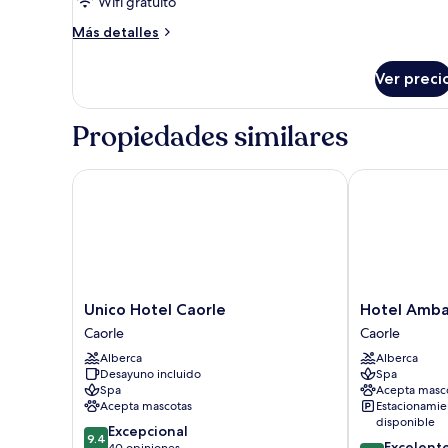
Wifi gratuito
vista
parcial
Más
Más detalles
detalles
al
sobre
mar
Ver preci
Habitación
doble
superior,
Propiedades similares
Terraza,
vista
parcial
Unico Hotel Caorle
Hotel Ambas
al
mar
Unico
Hotel
Unico Hotel Caorle
Hotel Amba
Hotel
Ambassador
Caorle
Caorle
Caorle
Caorle
Alberca
Alberca
Caorle
Desayuno incluido
Spa
Spa
Acepta masc
Acepta mascotas
Estacionamie
disponible
9.4
Excepcional
9.4
8.6
Excelent
de
40 opiniones