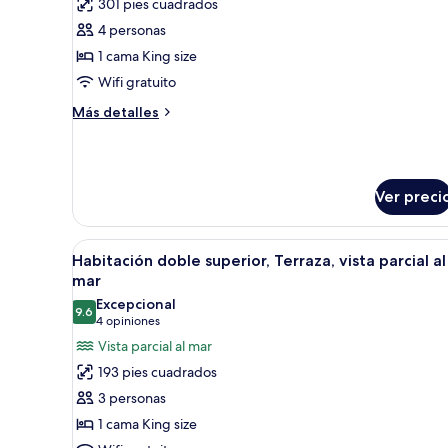
la
301 pies cuadrados
fotos
ciudad
de
4 personas
Suite,
1 cama King size
Terraza,
Wifi gratuito
vista
Más
Más detalles
parcial
detalles
al
sobre
Suite,
océano
Terraza,
Ver preci
vista
parcial
al
Abrir
Una habitación de hotel modern
océano
11
Habitación doble superior, Terraza, vista parcial al
todas
mar
las
Excepcional
9.6
fotos
9.6 de 10
(4
4 opiniones
de
opiniones)
Vista parcial al mar
Habitación
193 pies cuadrados
doble
3 personas
superior,
1 cama King size
Terraza,