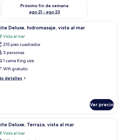
fin de semana ago 14 - ago 16
Consulta la disponibilidad para el próximo fin de semana ago
Próximo fin de semana
ago 21 - ago 23
as, un colgador de luz y un florero con flores.
brir
Un dormitorio moderno con una bañera grande
6
ite Deluxe, hidromasaje, vista al mar
odas
Vista al mar
s
215 pies cuadrados
otos
e
3 personas
uite
1 cama King size
eluxe,
Wifi gratuito
idromasaje,
ás
s detalles
sta
talles
bre
ite
ar
luxe,
Ver precio
dromasaje,
sta
grande, mesitas de noche, un banco y un armario.
brir
Un dormitorio moderno con una cama grande, u
ar
6
ite Deluxe, Terraza, vista al mar
odas
Vista al mar
s