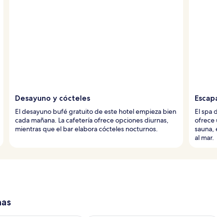
Desayuno y cócteles
Escapa
El desayuno bufé gratuito de este hotel empieza bien
El spa 
cada mañana. La cafetería ofrece opciones diurnas,
ofrece 
mientras que el bar elabora cócteles nocturnos.
sauna, 
al mar.
has