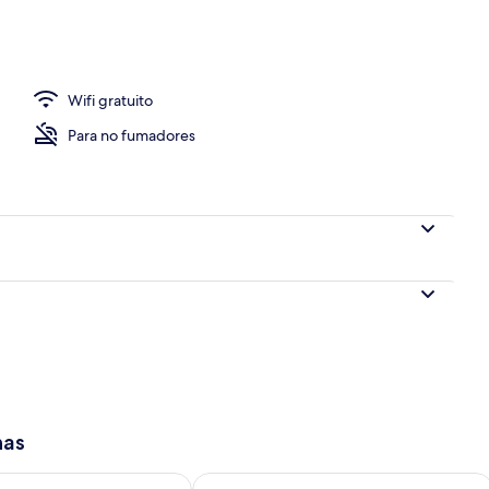
 ropa de cama
Wifi gratuito
Para no fumadores
has
isponibilidad para mañana ago 7 - ago 8
Consulta la disponibilidad para este 