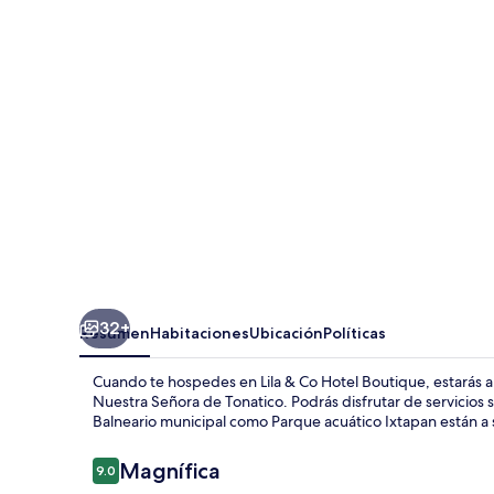
Co
Hotel
Boutique
32+
Resumen
Habitaciones
Ubicación
Políticas
Cuando te hospedes en Lila & Co Hotel Boutique, estarás a 
Nuestra Señora de Tonatico. Podrás disfrutar de servicios 
Balneario municipal como Parque acuático Ixtapan están a 
Opiniones
Magnífica
9.0
9.0 de 10,