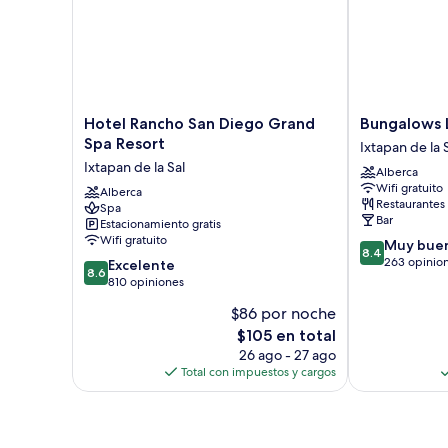
Queen
size,
vista
al
jardín
Hotel
Bungalows
Hotel Rancho San Diego Grand
Bungalows L
Rancho
Lolita
Spa Resort
Ixtapan de la 
San
Ixtapan
Ixtapan de la Sal
Alberca
Diego
de
Wifi gratuito
Grand
Alberca
la
Restaurantes
Spa
Spa
Sal
Bar
Estacionamiento gratis
Resort
Wifi gratuito
8.4
Muy bue
Ixtapan
8.4
de
263 opinio
8.6
de
Excelente
8.6
10,
de
la
810 opiniones
Muy
10,
Sal
$86 por noche
bueno,
Excelente,
El
263
$105 en total
810
precio
opiniones
opiniones
26 ago - 27 ago
actual
Total con impuestos y cargos
es
de
$105