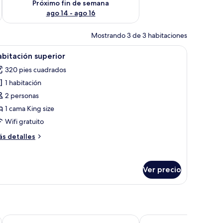
Próximo fin de semana
ago 14 - ago 16
Mostrando 3 de 3 habitaciones
brir
Wifi gratis y ropa de cama
7
bitación superior
odas
320 pies cuadrados
s
1 habitación
otos
e
2 personas
abitación
1 cama King size
uperior
Wifi gratuito
ás
s detalles
talles
bre
bitación
Ver precio
perior
Fiesta Americana Hacienda Ixtapan de La Sal
Hotel Belisana