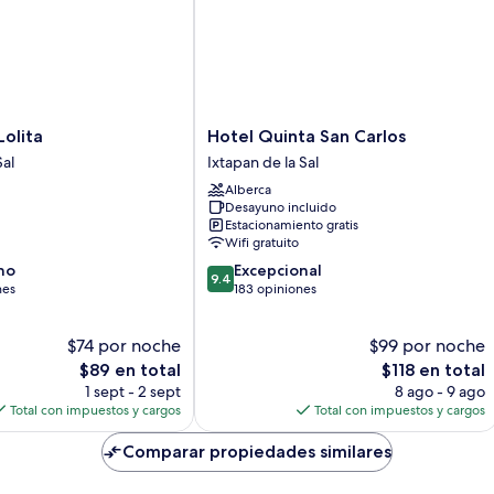
Hotel
olita
Hotel Quinta San Carlos
Quinta
Sal
Ixtapan de la Sal
San
Alberca
Carlos
Desayuno incluido
Ixtapan
Estacionamiento gratis
de
Wifi gratuito
la
9.4
no
Excepcional
Sal
9.4
de
nes
183 opiniones
10,
Excepcional,
$74 por noche
$99 por noche
183
El
opiniones
El
$89 en total
$118 en total
precio
precio
1 sept - 2 sept
8 ago - 9 ago
actual
actual
Total con impuestos y cargos
Total con impuestos y cargos
es
es
de
de
Comparar propiedades similares
$89
$118