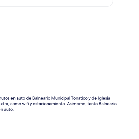
ción del mapa
utos en auto de Balneario Municipal Tonatico y de Iglesia
extra, como wifi y estacionamiento. Asimismo, tanto Balneario
n auto.