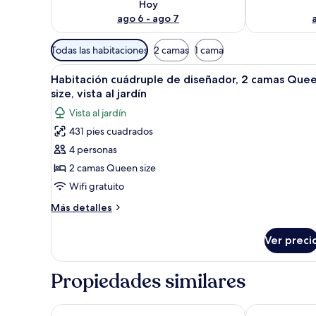
Hoy
ago 6 - ago 7
Filtros
Todas las habitaciones
2 camas
1 cama
disponibles
Abrir
Wifi gratis y ropa de cama
para
1
Habitación cuádruple de diseñador, 2 camas Que
todas
las
size, vista al jardín
las
habitaciones
Vista al jardín
fotos
431 pies cuadrados
de
4 personas
Habitación
cuádruple
2 camas Queen size
de
Wifi gratuito
diseñador,
Más
Más detalles
2
detalles
camas
sobre
Ver preci
Habitación
Queen
cuádruple
size,
de
Propiedades similares
vista
diseñador,
2
al
camas
Hotel Rancho San Diego Grand Spa Resort
Bungalows Lol
jardín