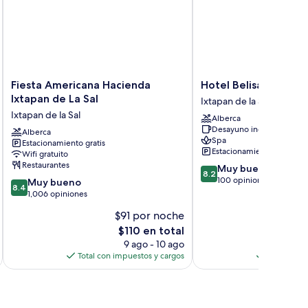
Fiesta
Hotel
Fiesta Americana Hacienda
Hotel Belisana
Americana
Belisana
Ixtapan de La Sal
Ixtapan de la Sal
Hacienda
Ixtapan
Ixtapan de la Sal
Alberca
Ixtapan
de
Desayuno incluido
de
Alberca
la
Spa
Estacionamiento gratis
La
Sal
Estacionamiento gratis
Wifi gratuito
Sal
Restaurantes
8.2
Muy bueno
Ixtapan
8.2
de
100 opiniones
8.4
de
Muy bueno
8.4
10,
de
la
1,006 opiniones
Muy
10,
Sal
$91 por noche
$
bueno,
Muy
El
100
$110 en total
bueno,
precio
opiniones
1,006
9 ago - 10 ago
actual
opiniones
Total con impuestos y cargos
Total con 
es
de
$110