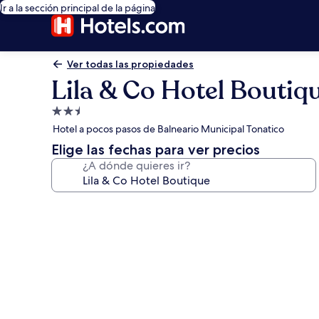
Ir a la sección principal de la página
Ver todas las propiedades
Lila & Co Hotel Boutiq
Propiedad
de
Hotel a pocos pasos de Balneario Municipal Tonatico
2.5
Elige las fechas para ver precios
estrellas
¿A dónde quieres ir?
Galería
de
fotos
de
Lila
&