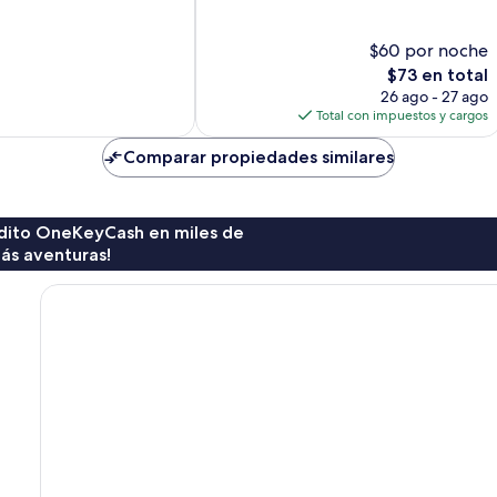
37
opiniones
$60 por noche
El
$73 en total
precio
26 ago - 27 ago
actual
Total con impuestos y cargos
es
de
Comparar propiedades similares
$73
rédito OneKeyCash en miles de
ás aventuras!