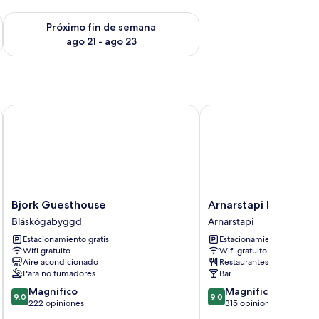
fin de semana ago 14 - ago 16
Consulta la disponibilidad para el próximo fin de semana ago
Próximo fin de semana
ago 21 - ago 23
Bjork Guesthouse
Arnarstapi Hotel
Bjork
Arnarstapi
Bjork Guesthouse
Arnarstapi Hotel
Guesthouse
Hotel
Bláskógabyggd
Arnarstapi
Bláskógabyggd
Arnarstapi
Estacionamiento gratis
Estacionamiento gratis
Wifi gratuito
Wifi gratuito
Aire acondicionado
Restaurantes
Para no fumadores
Bar
9.0
9.0
Magnífico
Magnífico
9.0
9.0
de
de
222 opiniones
315 opiniones
10,
10,