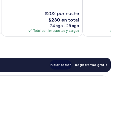
Magnífico,
Magnífico,
222
315
$202 por noche
$2
opiniones
opiniones
El
$230 en total
precio
24 ago - 25 ago
actual
Total con impuestos y cargos
Total con 
es
de
$230
Iniciar sesión
Registrarme gratis