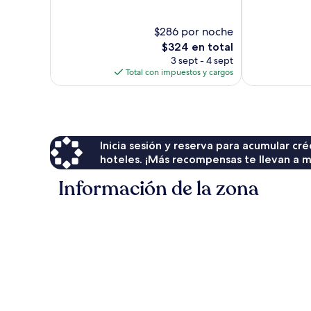
Magnífico,
Muy
1,004
bueno,
$286 por noche
opiniones
630
El
$324 en total
opiniones
precio
3 sept - 4 sept
actual
Total con impuestos y cargos
es
de
$324
Inicia sesión y reserva para acumular c
hoteles. ¡Más recompensas te llevan a m
Información de la zona