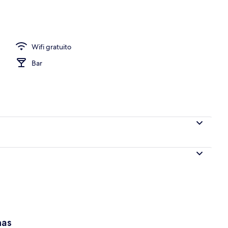
Wifi gratuito
Bar
has