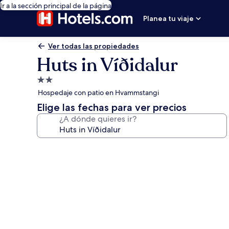
Ir a la sección principal de la página
Planea tu viaje
Ver todas las propiedades
Huts in Víðidalur
Propiedad
de
Hospedaje con patio en Hvammstangi
2.0
Elige las fechas para ver precios
estrellas
¿A dónde quieres ir?
Galería
de
fotos
de
Huts
in