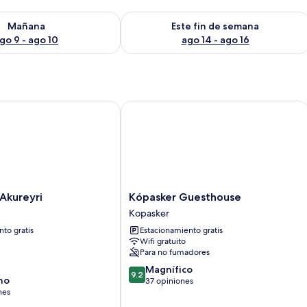
isponibilidad para mañana ago 9 - ago 10
Consulta la disponibilidad para este 
Mañana
Este fin de semana
go 9 - ago 10
ago 14 - ago 16
ureyri
Kópasker Guesthouse
Kópasker
Akureyri
Kópasker Guesthouse
Guesthouse
Kopasker
Kopasker
to gratis
Estacionamiento gratis
Wifi gratuito
Para no fumadores
9.2
Magnífico
9.2
no
de
37 opiniones
nes
10,
Magnífico,