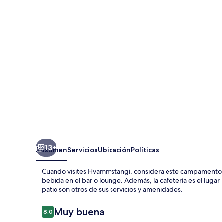
Víðidalur
13+
Resumen
Servicios
Ubicación
Políticas
Cuando visites Hvammstangi, considera este campamento, 
bebida en el bar o lounge. Además, la cafetería es el lugar 
patio son otros de sus servicios y amenidades.
Opiniones
Muy buena
8.0
8.0 de 10,