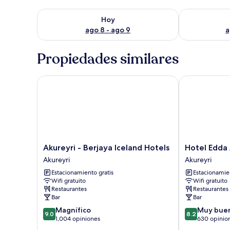
Consulta la disponibilidad para hoy ago 8 - ago 9
Consulta la d
Hoy
ago 8 - ago 9
a
Propiedades similares
Akureyri - Berjaya Iceland Hotels
Hotel Edda Ak
Akureyri
Hotel
Akureyri - Berjaya Iceland Hotels
Hotel Edda 
-
Edda
Akureyri
Akureyri
Berjaya
Akureyri
Estacionamiento gratis
Estacionamien
Iceland
Akureyri
Wifi gratuito
Wifi gratuito
Hotels
Restaurantes
Restaurantes
Akureyri
Bar
Bar
9.0
8.2
Magnífico
Muy bue
9.0
8.2
de
de
1,004 opiniones
630 opinio
10,
10,