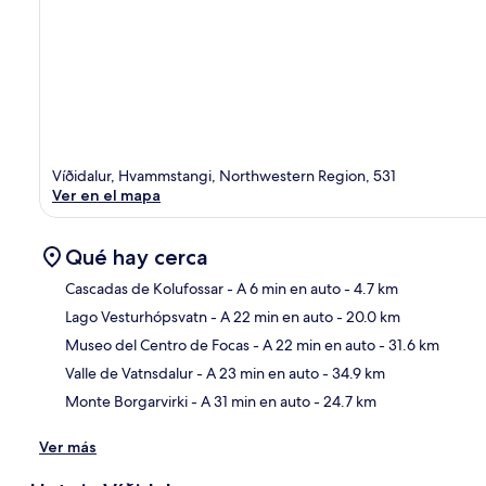
Víðidalur, Hvammstangi, Northwestern Region, 531
Ver en el mapa
Qué hay cerca
Cascadas de Kolufossar
- A 6 min en auto
- 4.7 km
Lago Vesturhópsvatn
- A 22 min en auto
- 20.0 km
Sec
Museo del Centro de Focas
- A 22 min en auto
- 31.6 km
Valle de Vatnsdalur
- A 23 min en auto
- 34.9 km
Monte Borgarvirki
- A 31 min en auto
- 24.7 km
Ver más