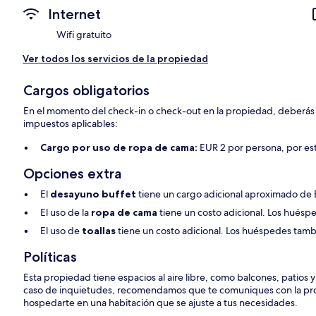
Internet
Wifi gratuito
Ver todos los servicios de la propiedad
Cargos obligatorios
En el momento del check-in o check-out en la propiedad, deberás p
impuestos aplicables:
Cargo por uso de ropa de cama:
EUR 2 por persona, por es
Opciones extra
El
desayuno buffet
tiene un cargo adicional aproximado de
El uso de la
ropa de cama
tiene un costo adicional. Los hués
El uso de
toallas
tiene un costo adicional. Los huéspedes tambi
Políticas
Esta propiedad tiene espacios al aire libre, como balcones, patios 
caso de inquietudes, recomendamos que te comuniques con la pro
hospedarte en una habitación que se ajuste a tus necesidades.