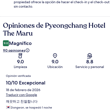
propiedad ofrece la opción de hacer el check-in y el check-out
sin contacto.
Opiniones de Pyeongchang Hotel
Opiniones
The Maru
Magnífico
9.0
90 opiniones
9.0
9.0
8.8
Limpieza
Ubicación
Servicio y personal
Opiniones
Opinión verificada
10/10 Excepcional
18 de febrero de 2026
Traducir con Google
깨끗하고 친절합니다
Dongwon, se hospedó 1 noche