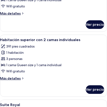
1 cama Queen size y 1 cama individual
Deluxe
Wifi gratuito
con
Más
Más detalles
2
detalles
camas
sobre
Ver precio
Habitación
individuales
Deluxe
con
Abrir
Habitación de hotel con dos camas, un 
4
2
Habitación superior con 2 camas individuales
todas
camas
391 pies cuadrados
individuales
las
1 habitación
fotos
de
3 personas
Habitación
1 cama Queen size y 1 cama individual
superior
Wifi gratuito
con
Más
Más detalles
2
detalles
camas
sobre
Ver precio
Habitación
individuales
superior
con
Abrir
Habitación de hotel con dos camas, un 
8
2
Suite Royal