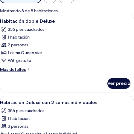
disponibles
para
Mostrando 8 de 8 habitaciones
las
Abrir
Una habitación de hotel con cama, escr
3
Habitación doble Deluxe
habitaciones
todas
356 pies cuadrados
las
1 habitación
fotos
de
2 personas
Habitación
1 cama Queen size
doble
Wifi gratuito
Deluxe
Más
Más detalles
detalles
sobre
Ver precio
Habitación
doble
Deluxe
Abrir
Habitación de hotel con dos camas, un
3
Habitación Deluxe con 2 camas individuales
todas
356 pies cuadrados
las
1 habitación
fotos
de
3 personas
Habitación