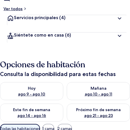
Ver todos
Servicios principales
(4)
Siéntete como en casa
(6)
Opciones de habitación
Consulta la disponibilidad para estas fechas
Consulta la disponibilidad para hoy ago 9 - ago 10
Consulta la disponibilidad par
Hoy
Mañana
ago 9 - ago 10
ago 10 - ago 11
Consulta la disponibilidad para este fin de semana ago 14 - ag
Consulta la disponibilidad pa
Este fin de semana
Próximo fin de semana
ago 14 - ago 16
ago 21 - ago 23
Filtros
Todas las habitaciones
1 cama
2 camas