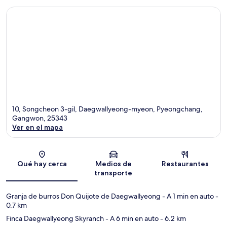
10, Songcheon 3-gil, Daegwallyeong-myeon, Pyeongchang,
Gangwon, 25343
Ver en el mapa
Sección del mapa
Qué hay cerca
Medios de
Restaurantes
transporte
Granja de burros Don Quijote de Daegwallyeong
- A 1 min en auto
-
0.7 km
Finca Daegwallyeong Skyranch
- A 6 min en auto
- 6.2 km