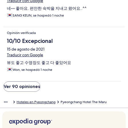
Traducir con Google
네~~ 좋아요. 편안한 숙박을 지내고 왔어요..^^
SANG KEUN, se hospedó 1 noche
Opinión verificada
10/10 Excepcional
15 de agosto de 2021
Traducir con Google
뷰도 좋고 수영장도 좋고 다 좋았어요
Won, se hospedó 1 noche
Ver 90 opiniones
Hoteles en Pyeongchang
Pyeongchang Hotel The Maru