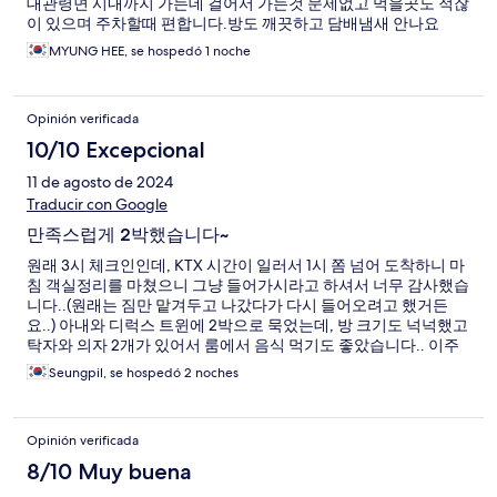
대관령면 시내까지 가는데 걸어서 가는것 문제없고 먹을곳도 적잖
이 있으며 주차할때 편합니다.방도 깨끗하고 담배냄새 안나요
MYUNG HEE, se hospedó 1 noche
Opinión verificada
10/10 Excepcional
11 de agosto de 2024
Traducir con Google
만족스럽게 2박했습니다~
원래 3시 체크인인데, KTX 시간이 일러서 1시 쫌 넘어 도착하니 마
침 객실정리를 마쳤으니 그냥 들어가시라고 하셔서 너무 감사했습
니다..(원래는 짐만 맡겨두고 나갔다가 다시 들어오려고 했거든
요..) 아내와 디럭스 트윈에 2박으로 묵었는데, 방 크기도 넉넉했고
탁자와 의자 2개가 있어서 룸에서 음식 먹기도 좋았습니다.. 이주
특별한 장점으로 꼽을 것들은 없지만, 호텔 위치나 분위기 등등 여
Seungpil, se hospedó 2 noches
러모로 흡족한 숙박이었네요..다음에도 재이용 의사 있습니다~(저
희는 뚜벅이 여행이라 자차가 없어서 차량이용 불편은 해당이 없
구요..ㅎ)
Opinión verificada
8/10 Muy buena