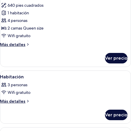
todas
camas
640 pies cuadrados
individuales
las
1 habitación
fotos
de
4 personas
Suite
2 camas Queen size
Royal
Wifi gratuito
Más
Más detalles
detalles
sobre
Ver precio
Suite
Royal
Abrir
Una habitación de hotel con cama, mesi
4
Habitación
todas
3 personas
las
Wifi gratuito
fotos
de
Más
Más detalles
detalles
Habitación
sobre
Ver precio
Habitación
Abrir
Una habitación de hotel con cama, escr