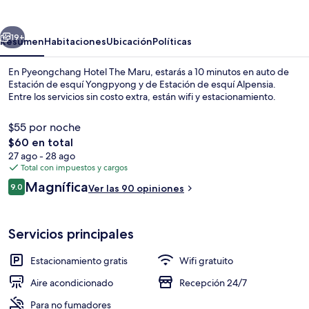
The
Maru
erior
Siguiente
19+
Resumen
Habitaciones
Ubicación
Políticas
En Pyeongchang Hotel The Maru, estarás a 10 minutos en auto de
Estación de esquí Yongpyong y de Estación de esquí Alpensia.
Entre los servicios sin costo extra, están wifi y estacionamiento.
$55 por noche
El
$60 en total
precio
27 ago - 28 ago
total
Total con impuestos y cargos
es
Opiniones
Magnífica
Exterior
9.0
Ver las 90 opiniones
de
9.0 de 10,
$60
Servicios principales
Estacionamiento gratis
Wifi gratuito
Aire acondicionado
Recepción 24/7
Para no fumadores