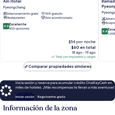
Am
Ramada
Am Hotel
Ramad
Hotel
Hotel
Pyeon
Pyeongchang
Pyeongchang
&
Pyeong
Estacionamiento gratis
Wifi gratuito
Suites
Restaurantes
Aire acondicionado
by
Alberc
Acept
Wyndh
8.8
Excelente
8.8
Gangw
de
433 opiniones
8.8
Exc
8.8
Pyeong
10,
de
1,00
Pyeong
Excelente,
10,
$54 por noche
433
Excelent
opiniones
El
$60 en total
1,008
precio
opinion
18 ago - 19 ago
actual
Total con impuestos y cargos
es
de
Comparar propiedades similares
$60
Inicia sesión y reserva para acumular crédito OneKeyCash en
miles de hoteles. ¡Más recompensas te llevan a más aventuras!
Iniciar sesión
Registrarme gratis
Información de la zona