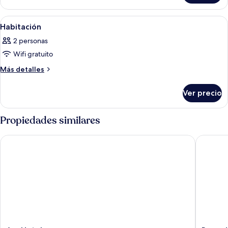
Abrir
Habitación de hotel con una cama grand
7
Habitación
todas
2 personas
las
Wifi gratuito
fotos
de
Más
Más detalles
detalles
Habitación
sobre
Ver precio
Habitación
Propiedades similares
Am Hotel
Ramada 