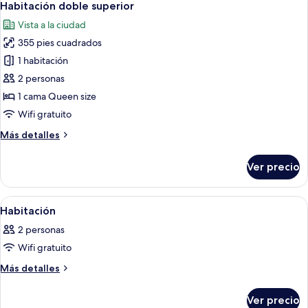
3
Habitación doble superior
todas
Vista a la ciudad
las
355 pies cuadrados
fotos
de
1 habitación
Habitación
2 personas
doble
1 cama Queen size
superior
Wifi gratuito
Más
Más detalles
detalles
sobre
Ver precio
Habitación
doble
superior
Abrir
Una habitación de hotel con una cama, u
17
Habitación
todas
2 personas
las
Wifi gratuito
fotos
de
Más
Más detalles
detalles
Habitación
sobre
Ver precio
Habitación