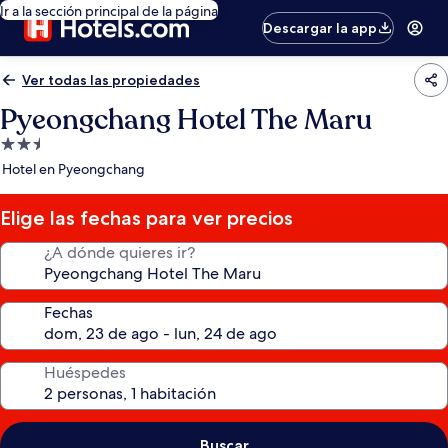
Ir a la sección principal de la página
Descargar la app
Ver todas las propiedades
Pyeongchang Hotel The Maru
Propiedad
de
Hotel en Pyeongchang
2.5
estrellas
Elige las fechas para ver precios
¿A dónde quieres ir?
Fechas
Huéspedes
Buscar