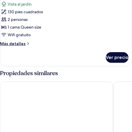
Vista al jardín
las
130 pies cuadrados
fotos
de
2 personas
Habitación
1 cama Queen size
doble
Wifi gratuito
estándar,
Más
Más detalles
1
detalles
cama
sobre
Ver precio
Habitación
Queen
doble
size
estándar,
Propiedades similares
1
cama
Kanyi Guest House
Peaconw
Queen
size