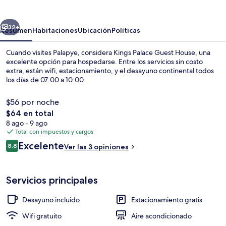
Guest
House
erior
Siguiente
32+
Resumen
Habitaciones
Ubicación
Políticas
Cuando visites Palapye, considera Kings Palace Guest House, una
excelente opción para hospedarse. Entre los servicios sin costo
extra, están wifi, estacionamiento, y el desayuno continental todos
los días de 07:00 a 10:00.
$56 por noche
El
$64 en total
precio
8 ago - 9 ago
total
Total con impuestos y cargos
Entrada interior
es
Opiniones
Excelente
8.8
Ver las 3 opiniones
de
8.8 de 10,
$64
Servicios principales
Desayuno incluido
Estacionamiento gratis
Wifi gratuito
Aire acondicionado