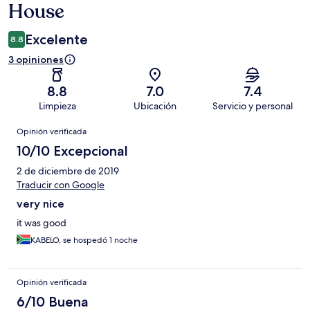
House
Excelente
8.8
3 opiniones
8.8
7.0
7.4
Limpieza
Ubicación
Servicio y personal
Opiniones
Opinión verificada
10/10 Excepcional
2 de diciembre de 2019
Traducir con Google
very nice
it was good
KABELO, se hospedó 1 noche
Opinión verificada
6/10 Buena