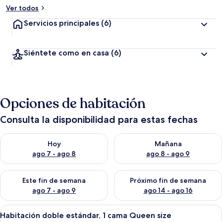
Ver todos
Servicios principales
(6)
Siéntete como en casa
(6)
Opciones de habitación
Consulta la disponibilidad para estas fechas
Consulta la disponibilidad para hoy ago 7 - ago 8
Consulta la disponibilidad pa
Hoy
Mañana
ago 7 - ago 8
ago 8 - ago 9
Consulta la disponibilidad para este fin de semana ago 7 - ag
Consulta la disponibilidad par
Este fin de semana
Próximo fin de semana
ago 7 - ago 9
ago 14 - ago 16
Abrir
Una habitación de hotel con una cama,
23
Habitación doble estándar, 1 cama Queen size
todas