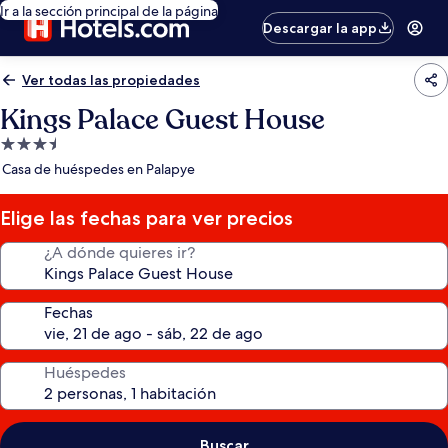
Ir a la sección principal de la página
Descargar la app
Ver todas las propiedades
Kings Palace Guest House
Propiedad
de
Casa de huéspedes en Palapye
3.5
estrellas
Elige las fechas para ver precios
¿A dónde quieres ir?
Fechas
Huéspedes
Buscar