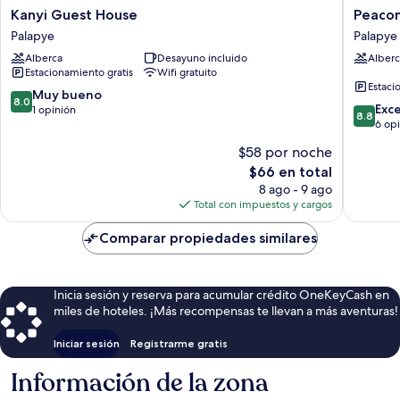
Kanyi
Peacon
Kanyi Guest House
Peaco
Guest
Boutiqu
Palapye
Palapye
House
B&B
Alberca
Desayuno incluido
Alberc
Palapye
Palapye
Estacionamiento gratis
Wifi gratuito
Estaci
8.0
Muy bueno
8.0
8.8
Exc
de
1 opinión
8.8
de
6 op
10,
10,
Muy
$58 por noche
Excelent
bueno,
El
$66 en total
6
1
precio
opinion
8 ago - 9 ago
opinión
actual
Total con impuestos y cargos
es
de
Comparar propiedades similares
$66
Inicia sesión y reserva para acumular crédito OneKeyCash en
miles de hoteles. ¡Más recompensas te llevan a más aventuras!
Iniciar sesión
Registrarme gratis
Información de la zona