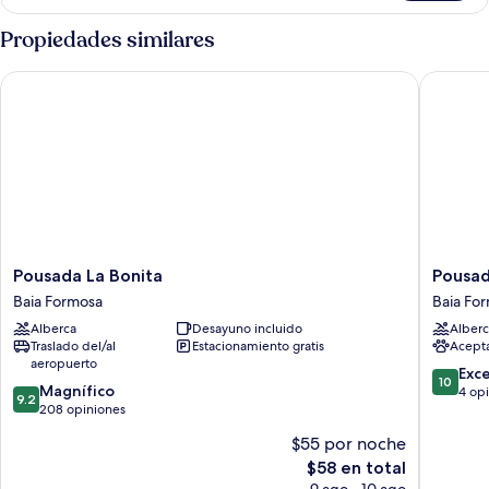
Propiedades similares
Pousada La Bonita
Pousada 
Pousada
Pousada
Pousada La Bonita
Pousad
La
Recanto
Baia Formosa
Baia Fo
Bonita
do
Alberca
Desayuno incluido
Alberc
Baia
Sol
Traslado del/al
Estacionamiento gratis
Acept
Formosa
BF
aeropuerto
Baia
10.0
Exc
10
9.2
Magnífico
Formosa
de
4 op
9.2
de
208 opiniones
10,
10,
Excepcio
$55 por noche
Magnífico,
4
El
$58 en total
208
opinion
precio
opiniones
9 ago - 10 ago