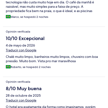
tecnologia não custa muito hoje em dia. O café da manhã é
razoável, mas muito simples para a faixa de preço. A
propriedade fica bem na praia, o que é ideal, e as piscinas
também são ótimas. O preço atual é muito alto; mais de 150
Marco, se hospedó 2 noches
reais é aceitável agora, mas não mais do que isso! Viajo muito e
me hospedo em diferentes tipos de acomodação toda semana;
conheço as diferenças.
Opinión verificada
10/10 Excepcional
4 de mayo de 2026
Traducir con Google
Chalé muito limpo, banheiros muito limpos, chuveiro com boa
pressão. Muito bom. Vista pro mar maravilhosa
Roberto, se hospedó 2 noches
Opinión verificada
8/10 Muy buena
28 de octubre de 2025
Traducir con Google
O hotel era exatamente da forma como imaginamos, porém