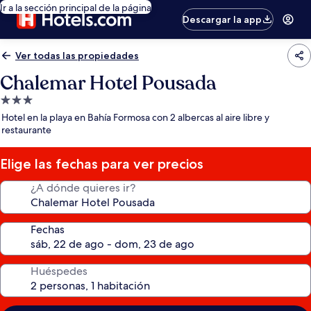
Ir a la sección principal de la página
Descargar la app
Ver todas las propiedades
Chalemar Hotel Pousada
Propiedad
de
Hotel en la playa en Bahía Formosa con 2 albercas al aire libre y
3.0
restaurante
estrellas
Elige las fechas para ver precios
¿A dónde quieres ir?
Fechas
Huéspedes