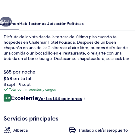
Pousada
erior
Siguiente
32+
Resumen
Habitaciones
Ubicación
Políticas
Disfruta de la vista desde la terraza del último piso cuando te
hospedes en Chalemar Hotel Pousada. Después de un buen
chapuzón en una de las 2 albercas al aire libre, puedes disfrutar de
una comida o un bocadillo en el restaurante, o relajarte con una
bebida en el bar o lounge. Destacan su chapoteadero, su snack bar
o deli y su terraza.
$65 por noche
El
$68 en total
precio
8 sept - 9 sept
2 albercas al aire libre y camastros
total
Total con impuestos y cargos
es
Opiniones
Excelente
8.8
Ver las 144 opiniones
de
8.8 de 10,
$68
Servicios principales
Alberca
Traslado del/al aeropuerto