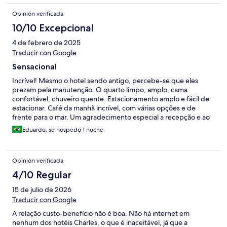
Opinión verificada
10/10 Excepcional
4 de febrero de 2025
Traducir con Google
Sensacional
Incrível! Mesmo o hotel sendo antigo, percebe-se que eles
prezam pela manutenção. O quarto limpo, amplo, cama
confortável, chuveiro quente. Estacionamento amplo e fácil de
estacionar. Café da manhã incrível, com várias opções e de
frente para o mar. Um agradecimento especial a recepção e ao
funcionário Jair (a começar pelo nome) 😉
Eduardo, se hospedó 1 noche
Opinión verificada
4/10 Regular
15 de julio de 2026
Traducir con Google
A relação custo-benefício não é boa. Não há internet em
nenhum dos hotéis Charles, o que é inaceitável, já que a