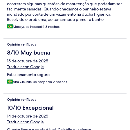
ocorreram algumas questões de manutenção que poderiam ser
facilmente sanadas. Quando chegamos o banheiro estava
inundado por conta de um vazamento na ducha higiênica.
Resolvido o problema, ao tomarmos o primeiro banho
descobrimos que a água não corria para o ralo e sim para dentro
Moacyr, se hospedó 3 noches
do banheiro. Colocaram até um rodo para nós usarmos depois
do banho. E, por fim, simplesmente não tinha lâmpada no abajur
do quarto. Não estava queimada, simplesmente não tinha.
Opinión verificada
Situações que eu nunca havia visto em pousadas até bem mais
simples em que ficamos.
8/10 Muy buena
15 de octubre de 2025
Traducir con Google
Estacionamento seguro
Ana Claudia, se hospedó 2 noches
Opinión verificada
10/10 Excepcional
14 de octubre de 2025
Traducir con Google
Quarto limpo e confortável. Colchão excelente.