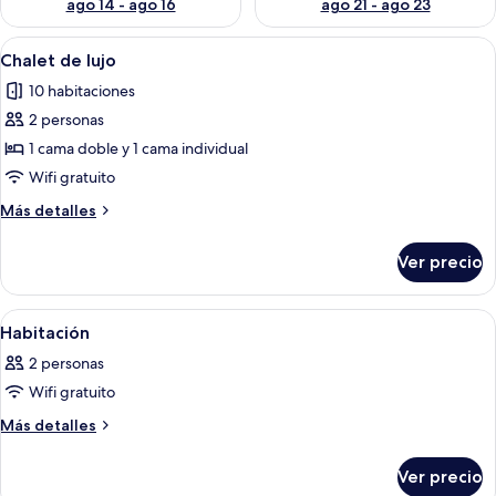
ago 14 - ago 16
ago 21 - ago 23
Abrir
Una habitación de hotel con dos cama
3
Chalet de lujo
todas
10 habitaciones
las
2 personas
fotos
de
1 cama doble y 1 cama individual
Chalet
Wifi gratuito
de
Más
Más detalles
lujo
detalles
sobre
Ver precio
Chalet
de
lujo
Abrir
Una habitación con dos camas, un telev
1
Habitación
todas
2 personas
las
Wifi gratuito
fotos
de
Más
Más detalles
detalles
Habitación
sobre
Ver precio
Habitación