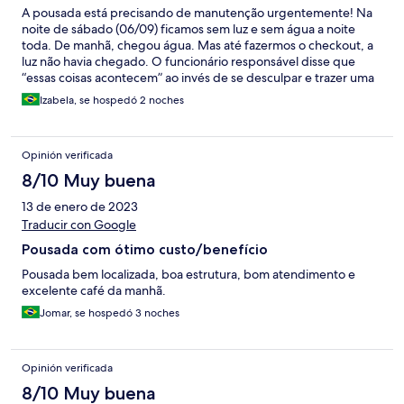
A pousada está precisando de manutenção urgentemente! Na
noite de sábado (06/09) ficamos sem luz e sem água a noite
toda. De manhã, chegou água. Mas até fazermos o checkout, a
luz não havia chegado. O funcionário responsável disse que
“essas coisas acontecem” ao invés de se desculpar e trazer uma
solução! Péssima estadia, muito caro pelo que oferece! Quartos
Izabela, se hospedó 2 noches
velhos, que precisam de uma reforma!!! Não recomendo de
jeito nenhum!
Opinión verificada
8/10 Muy buena
13 de enero de 2023
Traducir con Google
Pousada com ótimo custo/benefício
Pousada bem localizada, boa estrutura, bom atendimento e
excelente café da manhã.
Jomar, se hospedó 3 noches
Opinión verificada
8/10 Muy buena