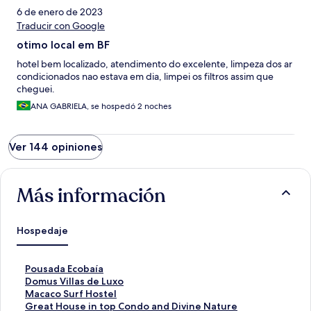
6 de enero de 2023
Traducir con Google
otimo local em BF
hotel bem localizado, atendimento do excelente, limpeza dos ar
condicionados nao estava em dia, limpei os filtros assim que
cheguei.
ANA GABRIELA, se hospedó 2 noches
Ver 144 opiniones
Más información
Hospedaje
E
Pousada Ecobaía
n
E
Domus Villas de Luxo
l
n
E
Macaco Surf Hostel
a
l
n
E
Great House in top Condo and Divine Nature