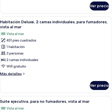
no
sobre
Ver precio
Habitación
fumadores,
Deluxe,
vista
2
Abrir
Habitación de hotel con dos camas, un e
al
4
camas
Habitación Deluxe, 2 camas individuales, para fumadores,
todas
mar
individuales,
vista al mar
para
las
Vista al mar
no
fotos
fumadores,
431 pies cuadrados
de
vista
1 habitación
Habitación
al
mar
Deluxe,
3 personas
2
2 camas individuales
camas
Wifi gratuito
individuales,
Más
Más detalles
para
detalles
fumadores,
sobre
Ver precio
Habitación
vista
Deluxe,
al
2
Abrir
Habitación de hotel con una cama gran
mar
3
camas
Suite ejecutiva, para no fumadores, vista al mar
todas
individuales,
Vista al mar
para
las