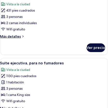
todas
individuales,
Vista a la ciudad
para
las
no
431 pies cuadrados
fotos
fumadores
de
3 personas
Habitación
2 camas individuales
Deluxe,
Wifi gratuito
2
Más
Más detalles
camas
detalles
individuales,
sobre
Ver precio
Habitación
para
Deluxe,
fumadores
2
Abrir
Habitación de hotel con una cama gran
4
camas
Suite ejecutiva, para no fumadores
todas
individuales,
Vista a la ciudad
para
las
fumadores
1130 pies cuadrados
fotos
de
1 habitación
Suite
3 personas
ejecutiva,
1 cama King size
para
Wifi gratuito
no
Más