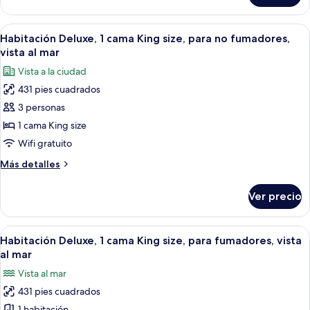
3
habitaciones
Abrir
Una habitación de hotel moderna con un
3
Habitación Deluxe, 1 cama King size, para no fumadores,
todas
vista al mar
las
Vista a la ciudad
fotos
431 pies cuadrados
de
3 personas
Habitación
Deluxe,
1 cama King size
1
Wifi gratuito
cama
Más
Más detalles
King
detalles
size,
sobre
Ver precio
Habitación
para
Deluxe,
no
1
Abrir
Una habitación de hotel moderna con un
fumadores,
3
cama
Habitación Deluxe, 1 cama King size, para fumadores, vista
todas
King
vista
al mar
size,
las
al
Vista al mar
para
fotos
mar
no
431 pies cuadrados
de
fumadores,
1 habitación