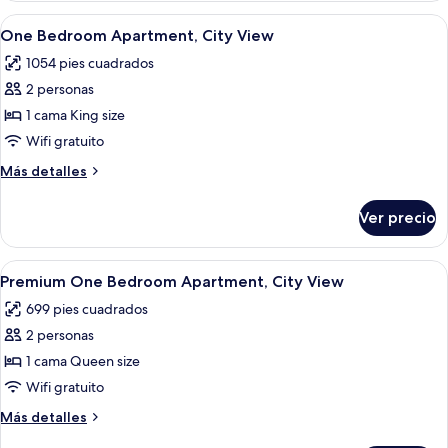
Abrir
Caja de seguridad en la habitación, esc
1
One Bedroom Apartment, City View
todas
1054 pies cuadrados
las
2 personas
fotos
de
1 cama King size
One
Wifi gratuito
Bedroom
Más
Más detalles
Apartment,
detalles
City
sobre
Ver precio
One
View
Bedroom
Apartment,
Abrir
Área de sala de estar
1
City
Premium One Bedroom Apartment, City View
todas
View
699 pies cuadrados
las
2 personas
fotos
de
1 cama Queen size
Premium
Wifi gratuito
One
Más
Más detalles
Bedroom
detalles