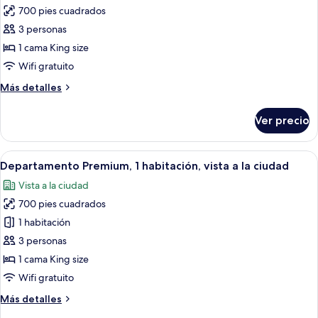
700 pies cuadrados
fotos
de
3 personas
Departamento,
1 cama King size
1
Wifi gratuito
habitación,
Más
Más detalles
vista
detalles
a
sobre
Ver precio
Departamento,
la
1
ciudad
habitación,
Abrir
Habitación de hotel moderna con un ve
3
vista
Departamento Premium, 1 habitación, vista a la ciudad
todas
a
Vista a la ciudad
la
las
ciudad
700 pies cuadrados
fotos
de
1 habitación
Departamento
3 personas
Premium,
1 cama King size
1
Wifi gratuito
habitación,
Más
Más detalles
vista
detalles