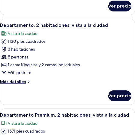
a
sobre
Ver precio
la
Departamento
Premium,
ciudad
1
Abrir
Habitación de hotel con una cama grand
3
habitación,
Departamento, 2 habitaciones, vista a la ciudad
todas
vista
Vista a la ciudad
a
las
la
1130 pies cuadrados
fotos
ciudad
de
3 habitaciones
Departamento,
5 personas
2
1 cama King size y 2 camas individuales
habitaciones,
Wifi gratuito
vista
Más
Más detalles
a
detalles
la
sobre
Ver precio
ciudad
Departamento,
2
habitaciones,
Abrir
Habitación de hotel con una cama grand
4
vista
Departamento Premium, 2 habitaciones, vista a la ciudad
todas
a
Vista a la ciudad
la
las
ciudad
1571 pies cuadrados
fotos