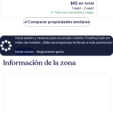
El
$82 en total
1,009
opinion
precio
opiniones
1 sept - 2 sept
actual
Total con impuestos y cargos
es
de
Comparar propiedades similares
$82
Inicia sesión y reserva para acumular crédito OneKeyCash en
miles de hoteles. ¡Más recompensas te llevan a más aventuras!
Iniciar sesión
Registrarme gratis
Información de la zona