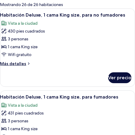
para
Mostrando 26 de 26 habitaciones
las
Abrir
Una habitación de hotel moderna con un
3
Habitación Deluxe, 1 cama King size, para no fumadores
habitaciones
todas
Vista a la ciudad
las
430 pies cuadrados
fotos
de
3 personas
Habitación
1 cama King size
Deluxe,
Wifi gratuito
1
Más
Más detalles
cama
detalles
King
sobre
Ver precio
Habitación
size,
Deluxe,
para
1
Abrir
Una habitación de hotel moderna con un
no
3
cama
Habitación Deluxe, 1 cama King size, para fumadores
todas
fumadores
King
Vista a la ciudad
size,
las
para
431 pies cuadrados
fotos
no
de
3 personas
fumadores
Habitación
1 cama King size