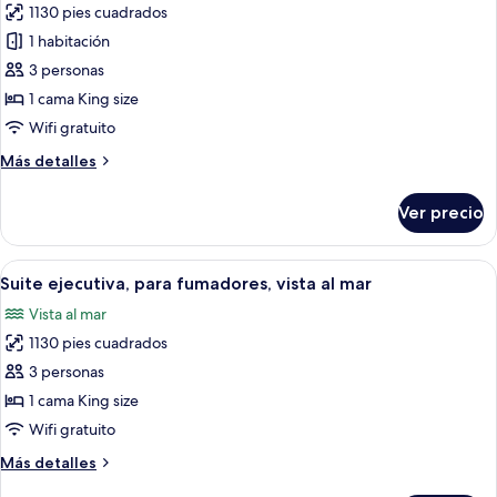
fumadores,
1130 pies cuadrados
fotos
vista
de
1 habitación
al
Suite
mar
3 personas
ejecutiva,
1 cama King size
para
Wifi gratuito
no
Más
Más detalles
fumadores,
detalles
vista
sobre
Ver precio
al
Suite
ejecutiva,
mar
para
Abrir
Habitación de hotel con una cama gran
3
no
Suite ejecutiva, para fumadores, vista al mar
todas
fumadores,
Vista al mar
vista
las
al
1130 pies cuadrados
fotos
mar
de
3 personas
Suite
1 cama King size
ejecutiva,
Wifi gratuito
para
Más
Más detalles
fumadores,
detalles