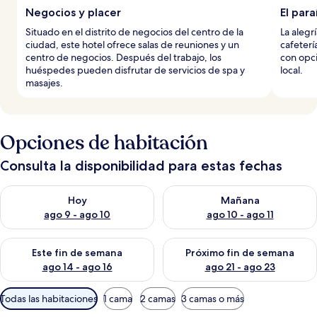
Negocios y placer
El par
Situado en el distrito de negocios del centro de la
La alegrí
ciudad, este hotel ofrece salas de reuniones y un
cafeterí
centro de negocios. Después del trabajo, los
con opci
huéspedes pueden disfrutar de servicios de spa y
local.
masajes.
Opciones de habitación
Consulta la disponibilidad para estas fechas
Consulta la disponibilidad para hoy ago 9 - ago 10
Consulta la disponibilidad par
Hoy
Mañana
ago 9 - ago 10
ago 10 - ago 11
Consulta la disponibilidad para este fin de semana ago 14 - ag
Consulta la disponibilidad pa
Este fin de semana
Próximo fin de semana
ago 14 - ago 16
ago 21 - ago 23
Filtros
Todas las habitaciones
1 cama
2 camas
3 camas o más
disponibles