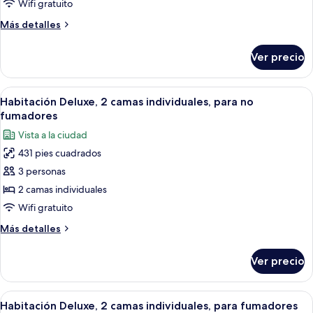
Deluxe,
Wifi gratuito
1
Más
Más detalles
cama
detalles
King
sobre
Ver precio
Habitación
size,
Deluxe,
para
1
Abrir
Habitación de hotel con dos camas, un e
fumadores
4
cama
Habitación Deluxe, 2 camas individuales, para no
todas
King
fumadores
size,
las
Vista a la ciudad
para
fotos
fumadores
431 pies cuadrados
de
3 personas
Habitación
Deluxe,
2 camas individuales
2
Wifi gratuito
camas
Más
Más detalles
individuales,
detalles
para
sobre
Ver precio
Habitación
no
Deluxe,
fumadores
2
Abrir
Habitación de hotel con dos camas, un e
4
camas
Habitación Deluxe, 2 camas individuales, para fumadores