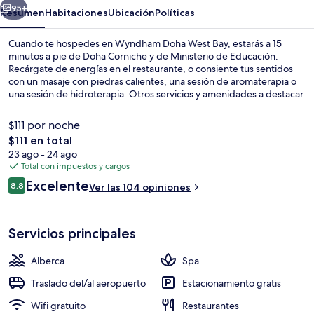
95+
Resumen
Habitaciones
Ubicación
Políticas
Cuando te hospedes en Wyndham Doha West Bay, estarás a 15
minutos a pie de Doha Corniche y de Ministerio de Educación.
Recárgate de energías en el restaurante, o consiente tus sentidos
con un masaje con piedras calientes, una sesión de aromaterapia o
una sesión de hidroterapia. Otros servicios y amenidades a destacar
de este hotel de lujo son sus 2 albercas al aire libre, su alberca
techada y su sala de fitness abierta las 24 horas. Hay opciones de
$111 por noche
transporte público a una corta distancia a pie: DECC Station está a 7
El
$111 en total
minutos y West Bay Qatar Energy Station está a 15 minutos.
precio
23 ago - 24 ago
Lobby
total
Total con impuestos y cargos
es
Opiniones
Excelente
8.8
Ver las 104 opiniones
de
8.8 de 10,
$111
Servicios principales
Alberca
Spa
Traslado del/al aeropuerto
Estacionamiento gratis
Wifi gratuito
Restaurantes