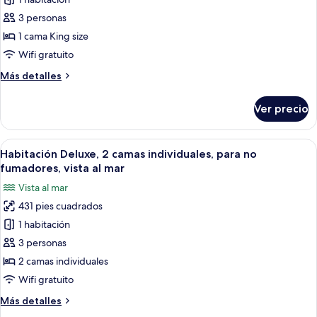
Habitación
vista
al
Deluxe,
3 personas
mar
1
1 cama King size
cama
Wifi gratuito
King
Más
Más detalles
size,
detalles
para
sobre
Ver precio
Habitación
fumadores,
Deluxe,
vista
1
Abrir
Habitación de hotel con dos camas, un e
al
4
cama
Habitación Deluxe, 2 camas individuales, para no
todas
mar
King
fumadores, vista al mar
size,
las
Vista al mar
para
fotos
fumadores,
431 pies cuadrados
de
vista
1 habitación
Habitación
al
mar
Deluxe,
3 personas
2
2 camas individuales
camas
Wifi gratuito
individuales,
Más
Más detalles
para
detalles