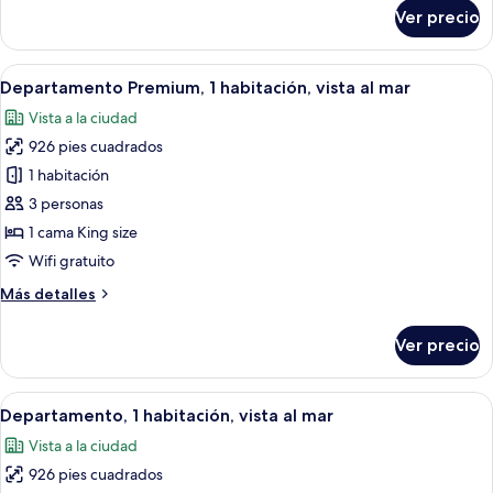
vista
sobre
Ver precio
Suite
al
ejecutiva,
mar
para
Abrir
Una cocina moderna con armarios de 
2
fumadores,
Departamento Premium, 1 habitación, vista al mar
todas
vista
Vista a la ciudad
al
las
mar
926 pies cuadrados
fotos
de
1 habitación
Departamento
3 personas
Premium,
1 cama King size
1
Wifi gratuito
habitación,
Más
Más detalles
vista
detalles
al
sobre
Ver precio
mar
Departamento
Premium,
1
Abrir
Habitación de hotel moderna con un ve
3
habitación,
Departamento, 1 habitación, vista al mar
todas
vista
Vista a la ciudad
al
las
mar
926 pies cuadrados
fotos