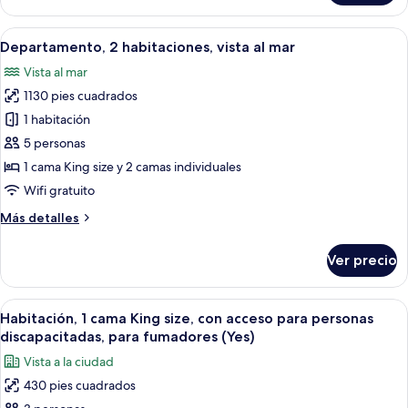
Premium,
mar
2
Abrir
Una habitación de hotel moderna con un
4
habitaciones,
Departamento, 2 habitaciones, vista al mar
todas
vista
Vista al mar
al
las
mar
1130 pies cuadrados
fotos
de
1 habitación
Departamento,
5 personas
2
1 cama King size y 2 camas individuales
habitaciones,
Wifi gratuito
vista
Más
Más detalles
al
detalles
mar
sobre
Ver precio
Departamento,
2
habitaciones,
Abrir
Una habitación de hotel moderna con un
3
vista
Habitación, 1 cama King size, con acceso para personas
todas
al
discapacitadas, para fumadores (Yes)
mar
las
Vista a la ciudad
fotos
430 pies cuadrados
de