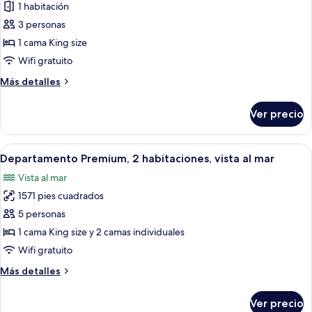
de
1 habitación
Departamento,
3 personas
1
1 cama King size
habitación,
Wifi gratuito
vista
Más
Más detalles
al
detalles
mar
sobre
Ver precio
Departamento,
1
habitación,
Abrir
Habitación de hotel con una cama grand
4
vista
Departamento Premium, 2 habitaciones, vista al mar
todas
al
Vista al mar
mar
las
1571 pies cuadrados
fotos
de
5 personas
Departamento
1 cama King size y 2 camas individuales
Premium,
Wifi gratuito
2
Más
Más detalles
habitaciones,
detalles
vista
sobre
Ver precio
Departamento
al