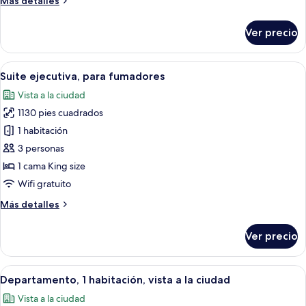
Más detalles
fumadores
detalles
sobre
Ver precio
Suite
ejecutiva,
para
Abrir
Una habitación de hotel moderna con u
3
no
Suite ejecutiva, para fumadores
todas
fumadores
Vista a la ciudad
las
1130 pies cuadrados
fotos
de
1 habitación
Suite
3 personas
ejecutiva,
1 cama King size
para
Wifi gratuito
fumadores
Más
Más detalles
detalles
sobre
Ver precio
Suite
ejecutiva,
para
Abrir
Habitación de hotel moderna con una ca
3
fumadores
Departamento, 1 habitación, vista a la ciudad
todas
Vista a la ciudad
las