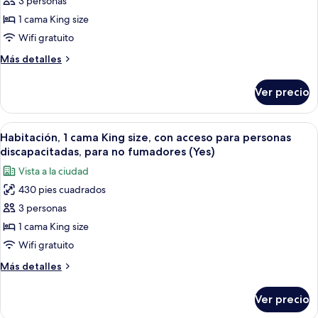
3 personas
Habitación,
1
1 cama King size
cama
Wifi gratuito
King
Más
Más detalles
size,
detalles
con
sobre
Ver precio
Habitación,
acceso
1
para
cama
Abrir
Una habitación de hotel moderna con un
personas
3
King
Habitación, 1 cama King size, con acceso para personas
todas
size,
discapacitadas,
discapacitadas, para no fumadores (Yes)
con
las
para
Vista a la ciudad
acceso
fotos
fumadores
para
430 pies cuadrados
de
(Yes)
personas
3 personas
Habitación,
discapacitadas,
para
1
1 cama King size
fumadores
cama
Wifi gratuito
(Yes)
King
Más
Más detalles
size,
detalles
con
sobre
Ver precio
Habitación,
acceso
1