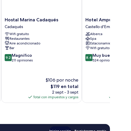
Hostal
Hotel
Hostal Marina Cadaqués
Hotel Ampuria Inn
Marina
Ampuria
Cadaqués
Castello d'Empuries
Cadaqués
Inn
Wifi gratuito
Alberca
Cadaqués
Castello
Restaurantes
Spa
d'Empuries
Aire acondicionado
Estacionamiento gratis
Bar
Wifi gratuito
9.2
8.4
Magnífico
Muy bueno
9.2
8.4
de
de
211 opiniones
524 opiniones
10,
10,
Magnífico,
Muy
211
bueno,
$106 por noche
$
opiniones
524
El
$119 en total
opiniones
precio
2 sept - 3 sept
actual
Total con impuestos y cargos
Total con 
es
de
$119
Iniciar sesión
Registrarme gratis