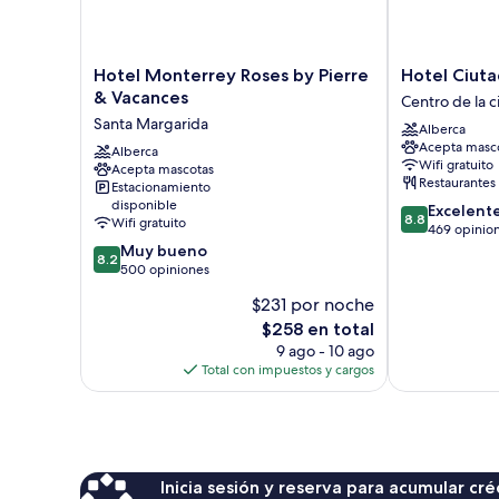
Hotel
Hotel
Hotel Monterrey Roses by Pierre
Hotel Ciuta
Monterrey
Ciutadella
& Vacances
Centro de la 
Roses
Centro
Santa Margarida
Alberca
by
de
Acepta masc
Pierre
Alberca
la
Wifi gratuito
Acepta mascotas
&
ciudad
Restaurantes
Estacionamiento
Vacances
de
disponible
8.8
Excelent
Santa
Roses
8.8
Wifi gratuito
de
469 opinio
Margarida
8.2
10,
Muy bueno
8.2
de
Excelente,
500 opiniones
10,
469
$231 por noche
Muy
opiniones
El
$258 en total
bueno,
precio
500
9 ago - 10 ago
actual
opiniones
Total con impuestos y cargos
es
de
$258
Inicia sesión y reserva para acumular c