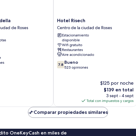
Hotel
della
Hotel Risech
Risech
ciudad de Roses
Centro de la ciudad de Roses
Centro
Estacionamiento
de
otas
disponible
la
Wifi gratuito
ciudad
Restaurantes
de
Aire acondicionado
e
Roses
7.8
Bueno
nes
7.8
de
523 opiniones
10,
Bueno,
$125 por noche
523
opiniones
El
$139 en total
precio
3 sept - 4 sept
actual
Total con impuestos y cargos
es
de
Comparar propiedades similares
$139
rédito OneKeyCash en miles de