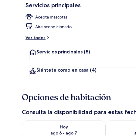
Servicios principales
Acepta mascotas
Vista desde l
Aire acondicionado
Ver todos
Servicios principales
(5)
Siéntete como en casa
(4)
Opciones de habitación
Consulta la disponibilidad para estas fec
Consulta la disponibilidad para hoy ago 6 - ago 7
Consulta la d
Hoy
ago 6 - ago 7