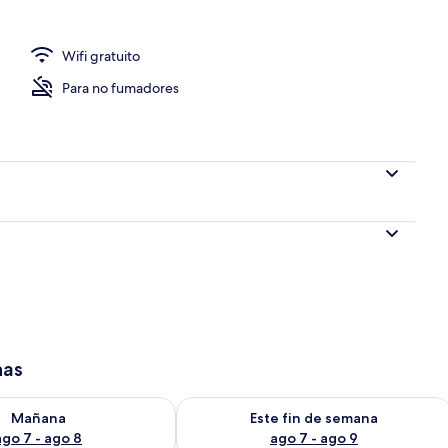
Wifi gratuito
a habitación
Para no fumadores
has
isponibilidad para mañana ago 7 - ago 8
Consulta la disponibilidad para este 
Mañana
Este fin de semana
ago 7 - ago 8
ago 7 - ago 9