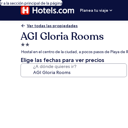
Ir a la sección principal de la página
Planea tu viaje
Ver todas las propiedades
AGI Gloria Rooms
Propiedad
de
Hostal en el centro de la ciudad, a pocos pasos de Playa de 
2.0
Elige las fechas para ver precios
estrellas
¿A dónde quieres ir?
Galería
de
fotos
de
AGI
Gloria