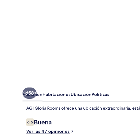
Rooms
58+
Resumen
Habitaciones
Ubicación
Políticas
AGI Gloria Rooms ofrece una ubicación extraordinaria, está
Opiniones
Buena
6.6
6.6 de 10,
Ver las 47 opiniones