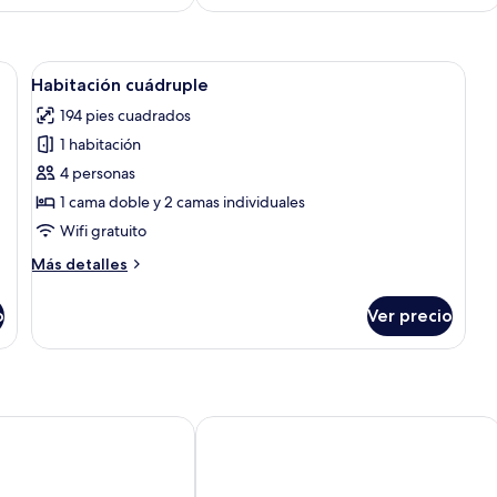
e madera, una mesita de noche, una cama con ropa blanca y una pequeña ba
Abrir
Una habitación con dos camas, un ar
13
Habitación cuádruple
todas
194 pies cuadrados
las
1 habitación
fotos
de
4 personas
Habitación
1 cama doble y 2 camas individuales
cuádruple
Wifi gratuito
Más
Más detalles
detalles
sobre
o
Ver precio
Habitación
cuádruple
lla
Hotel Risech