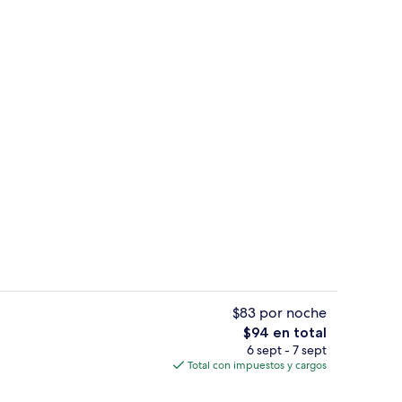
l de la propiedad
Pasillo
$83 por noche
El
$94 en total
precio
6 sept - 7 sept
Wifi gratis y ropa de cama
total
Total con impuestos y cargos
es
de