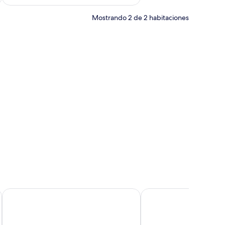
Mostrando 2 de 2 habitaciones
ndeja con objetos encima.
mario de madera y una ventana pequeña.
Hostal Marina Cadaqués
Hotel Ampuria Inn