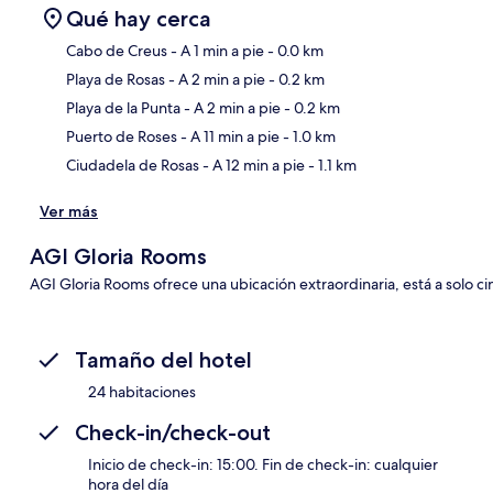
Qué hay cerca
Cabo de Creus
- A 1 min a pie
- 0.0 km
Playa de Rosas
- A 2 min a pie
- 0.2 km
Sec
Playa de la Punta
- A 2 min a pie
- 0.2 km
Puerto de Roses
- A 11 min a pie
- 1.0 km
Ciudadela de Rosas
- A 12 min a pie
- 1.1 km
Ver más
AGI Gloria Rooms
AGI Gloria Rooms ofrece una ubicación extraordinaria, está a solo ci
Tamaño del hotel
24 habitaciones
Check-in/check-out
Inicio de check-in: 15:00. Fin de check-in: cualquier
hora del día