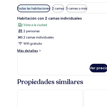
Filtros
Todas las habitaciones
2 camas
3 camas o más
disponibles
Abrir
Un dormitorio con cabecera d
para
33
Habitación con 2 camas individuales
todas
las
Vista a la ciudad
las
habitaciones
2 personas
fotos
de
2 camas individuales
Habitación
Wifi gratuito
con
Más
Más detalles
2
detalles
camas
sobre
Habitación
individuales
con
Ver preci
2
camas
Propiedades similares
individuales
Hotel Monterrey Roses by Pierre & Vacances
Hotel Ciutade