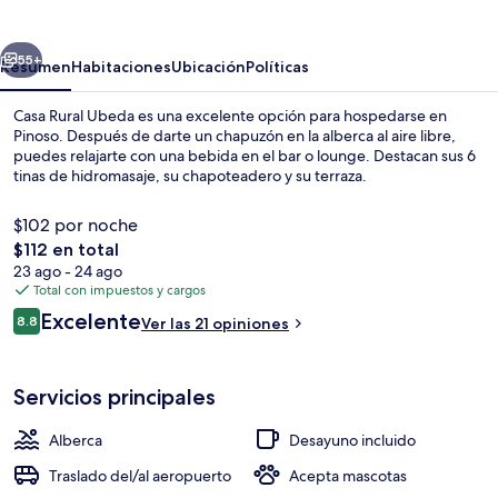
Ubeda
erior
Siguiente
55+
Resumen
Habitaciones
Ubicación
Políticas
Casa Rural Ubeda es una excelente opción para hospedarse en
Pinoso. Después de darte un chapuzón en la alberca al aire libre,
puedes relajarte con una bebida en el bar o lounge. Destacan sus 6
tinas de hidromasaje, su chapoteadero y su terraza.
$102 por noche
El
$112 en total
precio
23 ago - 24 ago
total
Total con impuestos y cargos
Terraza o patio
es
Opiniones
Excelente
8.8
Ver las 21 opiniones
de
8.8 de 10,
$112
Servicios principales
Alberca
Desayuno incluido
Traslado del/al aeropuerto
Acepta mascotas