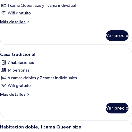
Habitación
1 cama Queen size y 1 cama individual
triple
Wifi gratuito
Más
Más detalles
detalles
sobre
Ver precio
Habitación
triple
Abrir
Una cocina compacta con estufa a ga
9
Casa tradicional
todas
7 habitaciones
las
14 personas
fotos
de
6 camas dobles y 7 camas individuales
Casa
Wifi gratuito
tradicional
Más
Más detalles
detalles
sobre
Ver precio
Casa
tradicional
Abrir
Un dormitorio con cama, cómoda, espe
7
Habitación doble, 1 cama Queen size
todas