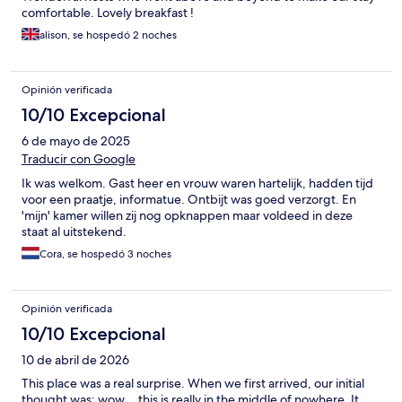
comfortable. Lovely breakfast !
alison, se hospedó 2 noches
Opinión verificada
10/10 Excepcional
6 de mayo de 2025
Traducir con Google
Ik was welkom. Gast heer en vrouw waren hartelijk, hadden tijd
voor een praatje, informatue. Ontbijt was goed verzorgt. En
'mijn' kamer willen zij nog opknappen maar voldeed in deze
staat al uitstekend.
Cora, se hospedó 3 noches
Opinión verificada
10/10 Excepcional
10 de abril de 2026
This place was a real surprise. When we first arrived, our initial
thought was: wow… this is really in the middle of nowhere. It