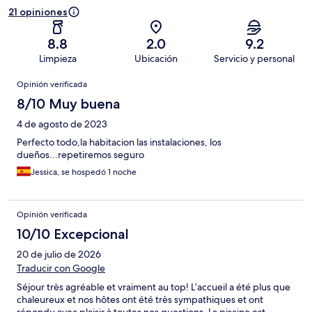
21 opiniones
8.8
2.0
9.2
Limpieza
Ubicación
Servicio y personal
Opiniones
Opinión verificada
8/10 Muy buena
4 de agosto de 2023
Perfecto todo,la habitacion las instalaciones, los
dueños...repetiremos seguro
Jessica, se hospedó 1 noche
Opinión verificada
10/10 Excepcional
20 de julio de 2026
Traducir con Google
Séjour très agréable et vraiment au top! L’accueil a été plus que
chaleureux et nos hôtes ont été très sympathiques et ont