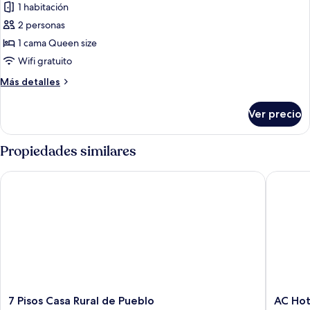
1 habitación
las
2 personas
fotos
de
1 cama Queen size
Habitación
Wifi gratuito
doble,
Más
Más detalles
1
detalles
cama
sobre
Ver precio
Habitación
Queen
doble,
size
1
Propiedades similares
cama
Queen
7 Pisos Casa Rural de Pueblo
AC Hotel
size
7
AC
7 Pisos Casa Rural de Pueblo
AC Hot