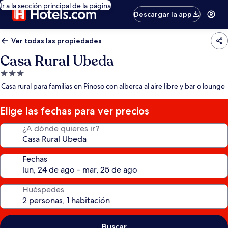
Ir a la sección principal de la página
Descargar la app
Ver todas las propiedades
Casa Rural Ubeda
Propiedad
de
Casa rural para familias en Pinoso con alberca al aire libre y bar o lounge
3.0
estrellas
Elige las fechas para ver precios
¿A dónde quieres ir?
Fechas
Huéspedes
Buscar