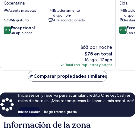
Pisos
Hotel
Cocentaina
Elda
Casa
Elda
Acepta mascotas
Estacionamiento
Estaci
Rural
by
disponible
dispon
de
Marriott
Wifi gratuito
Aire acondicionado
Restau
Pueblo
Elda
9.8
8.8
Cocentaina
Excepcional
Exc
9.8
8.8
de
de
38 opiniones
248 
10,
10,
Excepcional,
Excelent
$68 por noche
38
248
El
$75 en total
opiniones
opinion
precio
16 ago - 17 ago
actual
Total con impuestos y cargos
es
de
Comparar propiedades similares
$75
Inicia sesión y reserva para acumular crédito OneKeyCash en
miles de hoteles. ¡Más recompensas te llevan a más aventuras!
Iniciar sesión
Registrarme gratis
Información de la zona