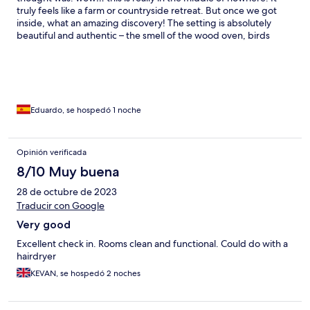
truly feels like a farm or countryside retreat. But once we got
inside, what an amazing discovery! The setting is absolutely
beautiful and authentic – the smell of the wood oven, birds
singing, total quiet and peace. It really feels like being in the
countryside, surrounded by nature. Kristoph and his family were
amazing hosts. The check-in was perfectly organized, and
communication before arrival was clear, efficient, and very
reassuring. The rooms were spotless, extremely clean, and very
comfortable. The pool, common areas, and overall environment
Eduardo, se hospedó 1 noche
made us feel like we were staying at a family home rather than
just a hotel. And the breakfast… that alone deserves a separate
review. Absolutely fantastic! 5 Stars! Everything was perfect
Opinión verificada
from start to finish. Thank you so much, Christoph. We will
8/10 Muy buena
definitely come back if we have the chance!
28 de octubre de 2023
Traducir con Google
Very good
Excellent check in. Rooms clean and functional. Could do with a
hairdryer
KEVAN, se hospedó 2 noches