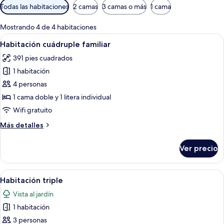
Filtros
Todas las habitaciones
2 camas
3 camas o más
1 cama
disponibles
para
Mostrando 4 de 4 habitaciones
las
Abrir
Una habitación con dos literas, una c
5
Habitación cuádruple familiar
habitaciones
todas
391 pies cuadrados
las
1 habitación
fotos
de
4 personas
Habitación
1 cama doble y 1 litera individual
cuádruple
Wifi gratuito
familiar
Más
Más detalles
detalles
sobre
Ver precio
Habitación
cuádruple
familiar
Abrir
Un dormitorio con dos camas, un armar
8
Habitación triple
todas
Vista al jardín
las
1 habitación
fotos
de
3 personas