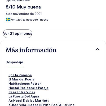
Opinión verificada
8/10 Muy buena
4 de noviembre de 2021
Per-Olof, se hospedó 1 noche
Ver 21 opiniones
Más información
Hospedaje
E
Spa la Romana
n
E
El Mas del Poeta
l
n
E
Habitaciones Petrer
a
l
n
E
Hostal Residencia Pasaje
c
a
l
n
E
Casa Entre Viñas
e
c
a
l
n
E
La Puerta Del Agua
p
e
c
a
l
n
E
Ac Hotel Elda by Marriott
a
p
e
c
a
l
n
E
6-Bed Villa, Sleeps 12 With Pool & Parking