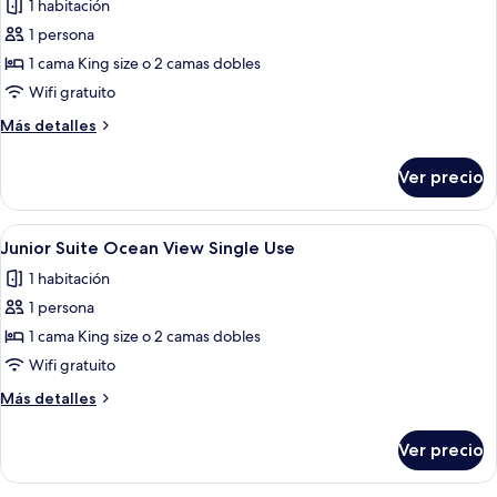
1 habitación
las
1 persona
fotos
de
1 cama King size o 2 camas dobles
Junior
Wifi gratuito
Suite
Más
Más detalles
Beachside
detalles
Ocean
sobre
Ver precio
Junior
View
Suite
Single
Beachside
Abrir
Un balcón con vista al océano y las inst
Use
7
Ocean
Junior Suite Ocean View Single Use
todas
View
1 habitación
Single
las
Use
1 persona
fotos
de
1 cama King size o 2 camas dobles
Junior
Wifi gratuito
Suite
Más
Más detalles
Ocean
detalles
View
sobre
Ver precio
Junior
Single
Suite
Use
Ocean