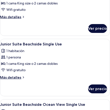
1 cama King size o 2 camas dobles
Wifi gratuito
Más
Más detalles
detalles
sobre
Ver precio
Junior
Suite
Swim
Abrir
Un balcón con mobiliario de mimbre, una
6
Up
Junior Suite Beachside Single Use
todas
1 habitación
las
1 persona
fotos
de
1 cama King size o 2 camas dobles
Junior
Wifi gratuito
Suite
Más
Más detalles
Beachside
detalles
Single
sobre
Ver precio
Junior
Use
Suite
Beachside
Abrir
Un balcón con vistas a una playa y un 
6
Single
Junior Suite Beachside Ocean View Single Use
todas
Use