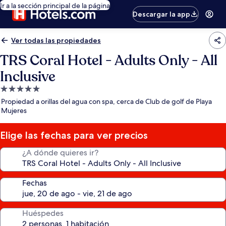
Ir a la sección principal de la página
Descargar la app
Ver todas las propiedades
TRS Coral Hotel - Adults Only - All
Inclusive
Propiedad
de
Propiedad a orillas del agua con spa, cerca de Club de golf de Playa
5.0
Mujeres
estrellas
Elige las fechas para ver precios
¿A dónde quieres ir?
Fechas
Huéspedes