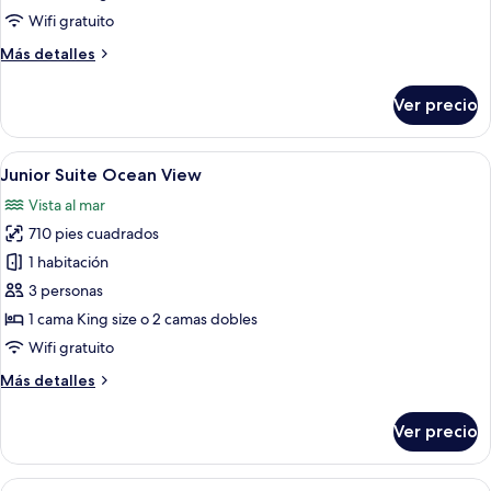
Jacuzzi
Wifi gratuito
Terrace
Más
Más detalles
detalles
sobre
Ver precio
Loft
Suite
Jacuzzi
Abrir
Un balcón con vista al océano y las inst
6
Terrace
Junior Suite Ocean View
todas
Vista al mar
las
710 pies cuadrados
fotos
de
1 habitación
Junior
3 personas
Suite
1 cama King size o 2 camas dobles
Ocean
Wifi gratuito
View
Más
Más detalles
detalles
sobre
Ver precio
Junior
Suite
Ocean
Abrir
Un balcón con mobiliario de mimbre, una