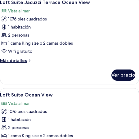
10
Up
Loft Suite Jacuzzi Terrace Ocean View
todas
Beachside
Vista al mar
las
1076 pies cuadrados
fotos
de
1 habitación
Loft
2 personas
Suite
1 cama King size o 2 camas dobles
Jacuzzi
Wifi gratuito
Terrace
Más
Más detalles
Ocean
detalles
View
sobre
Ver precio
Loft
Suite
Jacuzzi
Abrir
Una habitación de hotel moderna con u
8
Terrace
Loft Suite Ocean View
todas
Ocean
Vista al mar
View
las
1076 pies cuadrados
fotos
de
1 habitación
Loft
2 personas
Suite
1 cama King size o 2 camas dobles