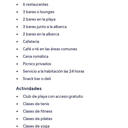
6 restaurantes
3 bares o lounges
2 bares en la playa
3 bares junto a la alberca
2 bares en la alberca
Cafetería
Café o té en las áreas comunes
Cena romática
Picnics privados
Servicio a la habitación las 24 horas
Snack bar o deli
Actividades
Club de playa con acceso gratuito
Clases de tenis
Clases de fitness
Clases de pilates
Clases de yoga