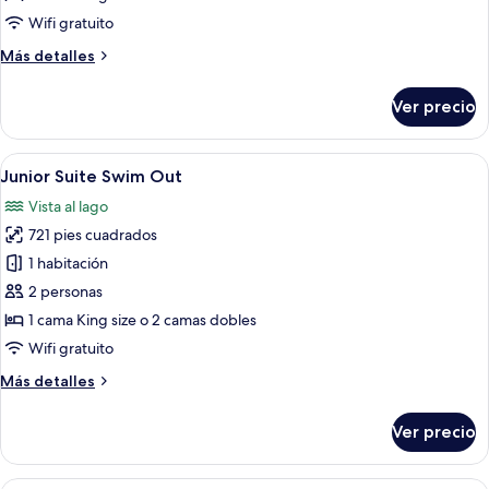
Swim
Wifi gratuito
Out
Más
Más detalles
Single
detalles
Use
sobre
Ver precio
Junior
Suite
Swim
Abrir
Un área de piscina con agua cristalina 
9
Out
Junior Suite Swim Out
todas
Single
Vista al lago
Use
las
721 pies cuadrados
fotos
de
1 habitación
Junior
2 personas
Suite
1 cama King size o 2 camas dobles
Swim
Wifi gratuito
Out
Más
Más detalles
detalles
sobre
Ver precio
Junior
Suite
Swim
Una habitación de hotel moderna con u