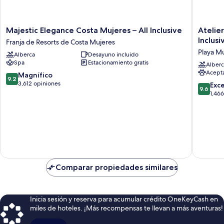
Majestic
Atelier
Majestic Elegance Costa Mujeres – All Inclusive
Atelier
Elegance
Playa
Inclusi
Franja de Resorts de Costa Mujeres
Costa
Mujeres
Playa M
Alberca
Desayuno incluido
Mujeres
-
Spa
Estacionamiento gratis
–
Adults
Alberc
Acept
All
Only
9.2
Magnífico
9.2
Inclusive
-
de
3,612 opiniones
9.6
Exc
9.6
Franja
All
10,
de
1,46
de
Inclusiv
Magnífico,
10,
Resorts
Playa
3,612
Excepcio
de
Mujeres
opiniones
1,466
Costa
opinion
Mujeres
Comparar propiedades similares
Inicia sesión y reserva para acumular crédito OneKeyCash en
miles de hoteles. ¡Más recompensas te llevan a más aventuras!