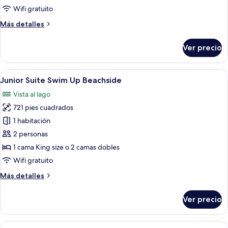
Beachside
Wifi gratuito
Ocean
Más
Más detalles
View
detalles
sobre
Ver precio
Junior
Suite
Beachside
Abrir
Zona de piscina con agua cristalina, p
9
Ocean
Junior Suite Swim Up Beachside
todas
View
Vista al lago
las
721 pies cuadrados
fotos
de
1 habitación
Junior
2 personas
Suite
1 cama King size o 2 camas dobles
Swim
Wifi gratuito
Up
Más
Más detalles
Beachside
detalles
sobre
Ver precio
Junior
Suite
Swim
Abrir
Un balcón con vista a un área de piscin