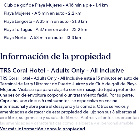
Club de golf de Playa Mujeres
- A 16 min a pie
- 1.4 km
Playa Mujeres
- A 5 min en auto
- 2.2 km
Playa Langosta
- A 35 min en auto
- 21.8 km
Playa Tortugas
- A 37 min en auto
- 23.2 km
Playa Norte
- A 53 min en auto
- 13.3 km
Información de la propiedad
TRS Coral Hotel - Adults Only - All Inclusive
TRS Coral Hotel - Adults Only - All Inclusive está a 15 minutos en auto de
Terminal de ferry Ultramar de Puerto Juárez y de Club de golf de Playa
Mujeres. Visita su spa para relajarte con un masaje de tejido profundo,
una sesión de envoltura corporal o un tratamiento facial. Por su parte,
Capricho, uno de sus 6 restaurantes, se especializa en cocina
internacional y abre para el desayuno y la comida. Otros servicios y
amenidades a destacar de esta propiedad de lujo son sus 3 albercas al
aire libre, su gimnasio y su sala de fitness. A otros visitantes les encantan
las amenidades y características como la alberca y el personal amable.
Ver más información sobre la propiedad