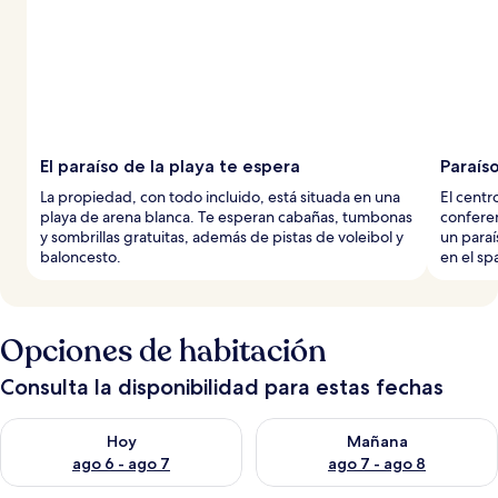
El paraíso de la playa te espera
Paraíso
La propiedad, con todo incluido, está situada en una
El centr
playa de arena blanca. Te esperan cabañas, tumbonas
conferen
y sombrillas gratuitas, además de pistas de voleibol y
un paraí
baloncesto.
en el spa
Opciones de habitación
Consulta la disponibilidad para estas fechas
Consulta la disponibilidad para hoy ago 6 - ago 7
Consulta la disponibilidad pa
Hoy
Mañana
ago 6 - ago 7
ago 7 - ago 8