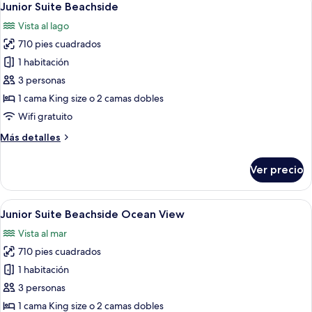
6
View
Junior Suite Beachside
todas
Vista al lago
las
710 pies cuadrados
fotos
de
1 habitación
Junior
3 personas
Suite
1 cama King size o 2 camas dobles
Beachside
Wifi gratuito
Más
Más detalles
detalles
sobre
Ver precio
Junior
Suite
Beachside
Abrir
Un balcón con vistas a una playa y un 
6
Junior Suite Beachside Ocean View
todas
Vista al mar
las
710 pies cuadrados
fotos
de
1 habitación
Junior
3 personas
Suite
1 cama King size o 2 camas dobles