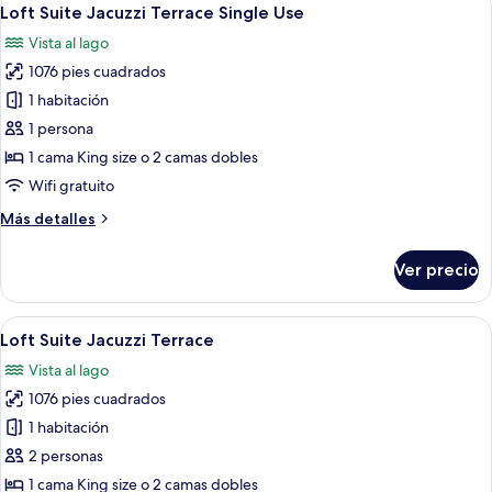
Abrir
7
Out
Loft Suite Jacuzzi Terrace Single Use
todas
Vista al lago
las
1076 pies cuadrados
fotos
de
1 habitación
Loft
1 persona
Suite
1 cama King size o 2 camas dobles
Jacuzzi
Wifi gratuito
Terrace
Más
Más detalles
Single
detalles
Use
sobre
Ver precio
Loft
Suite
Jacuzzi
Abrir
Habitación de hotel con dos camas, un
7
Terrace
Loft Suite Jacuzzi Terrace
todas
Single
Vista al lago
Use
las
1076 pies cuadrados
fotos
de
1 habitación
Loft
2 personas
Suite
1 cama King size o 2 camas dobles