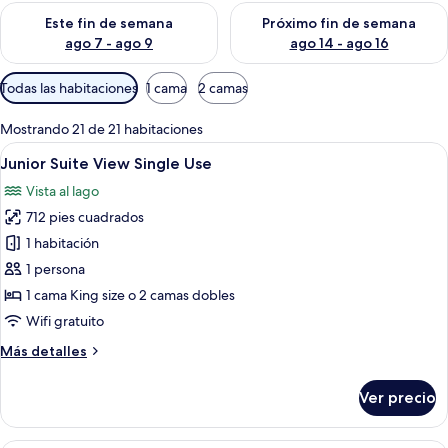
Consulta la disponibilidad para este fin de semana ago 7 - ag
Consulta la disponibilidad par
Este fin de semana
Próximo fin de semana
ago 7 - ago 9
ago 14 - ago 16
Filtros
Todas las habitaciones
1 cama
2 camas
disponibles
para
Mostrando 21 de 21 habitaciones
las
Abrir
Un dormitorio moderno con una cama 
8
Junior Suite View Single Use
habitaciones
todas
Vista al lago
las
712 pies cuadrados
fotos
de
1 habitación
Junior
1 persona
Suite
1 cama King size o 2 camas dobles
View
Wifi gratuito
Single
Más
Más detalles
Use
detalles
sobre
Ver precio
Junior
Suite
View
Un dormitorio moderno con una cama 