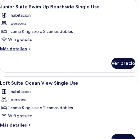
Abrir
Zona de piscina con agua cristalina, p
7
View
Junior Suite Swim Up Beachside Single Use
todas
Single
1 habitación
Use
las
1 persona
fotos
de
1 cama King size o 2 camas dobles
Junior
Wifi gratuito
Suite
Más
Más detalles
Swim
detalles
Up
sobre
Ver precio
Junior
Beachside
Suite
Single
Swim
Abrir
Una habitación de hotel moderna con u
Use
6
Up
Loft Suite Ocean View Single Use
todas
Beachside
1 habitación
Single
las
Use
1 persona
fotos
de
1 cama King size o 2 camas dobles
Loft
Wifi gratuito
Suite
Más
Más detalles
Ocean
detalles
View
sobre