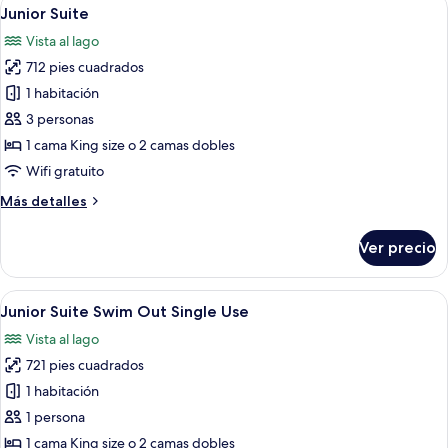
Abrir
8
Single
Junior Suite
todas
Use
Vista al lago
las
712 pies cuadrados
fotos
de
1 habitación
Junior
3 personas
Suite
1 cama King size o 2 camas dobles
Wifi gratuito
Más
Más detalles
detalles
sobre
Ver precio
Junior
Suite
Abrir
Un dormitorio moderno con una cama g
7
Junior Suite Swim Out Single Use
todas
Vista al lago
las
721 pies cuadrados
fotos
de
1 habitación
Junior
1 persona
Suite
1 cama King size o 2 camas dobles