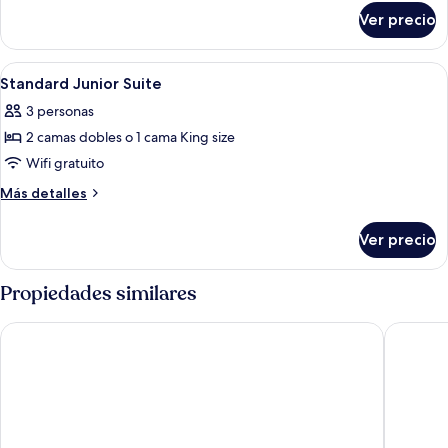
sobre
Garden
Ver precio
Junior
View
Suite
Garden
Abrir
Una habitación de hotel moderna con
2
View
Standard Junior Suite
todas
3 personas
las
2 camas dobles o 1 cama King size
fotos
de
Wifi gratuito
Standard
Más
Más detalles
Junior
detalles
sobre
Suite
Ver precio
Standard
Junior
Suite
Propiedades similares
Majestic Elegance Costa Mujeres – All Inclusive
Atelier P