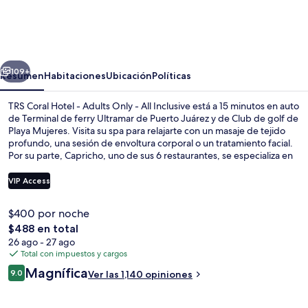
Coral
Hotel
-
erior
Siguiente
Adults
109+
Resumen
Habitaciones
Ubicación
Políticas
Only
TRS Coral Hotel - Adults Only - All Inclusive está a 15 minutos en auto
-
de Terminal de ferry Ultramar de Puerto Juárez y de Club de golf de
Playa Mujeres. Visita su spa para relajarte con un masaje de tejido
All
profundo, una sesión de envoltura corporal o un tratamiento facial.
Inclusive
Por su parte, Capricho, uno de sus 6 restaurantes, se especializa en
cocina internacional y abre para el desayuno y la comida. Otros
servicios y amenidades a destacar de esta propiedad de lujo son sus
VIP Access
3 albercas al aire libre, su gimnasio y su sala de fitness. A otros
visitantes les encantan las amenidades y características como la
$400 por noche
alberca y el personal amable.
3 albercas al aire libre y camas balines
El
$488 en total
precio
26 ago - 27 ago
total
Total con impuestos y cargos
es
Opiniones
Magnífica
9.0
Ver las 1,140 opiniones
de
9.0 de 10,
$488