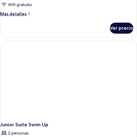
Ocean
Wifi gratuito
View
Más
Más detalles
detalles
sobre
Ver precio
Loft
Suite
Ocean
View
Junior Suite Swim Up
2 personas