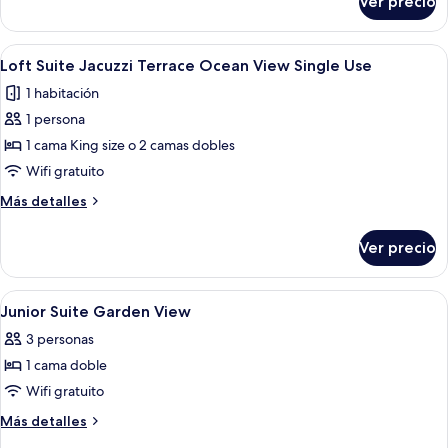
Ver precio
Loft
Single
Suite
Use
Ocean
Abrir
Un balcón con vista a un área de piscin
7
View
Loft Suite Jacuzzi Terrace Ocean View Single Use
todas
Single
1 habitación
Use
las
1 persona
fotos
de
1 cama King size o 2 camas dobles
Loft
Wifi gratuito
Suite
Más
Más detalles
Jacuzzi
detalles
Terrace
sobre
Ver precio
Loft
Ocean
Suite
View
Jacuzzi
Abrir
Una habitación de hotel moderna con
Single
4
Terrace
Junior Suite Garden View
todas
Ocean
Use
3 personas
View
las
Single
1 cama doble
fotos
Use
de
Wifi gratuito
Junior
Más
Más detalles
Suite
detalles