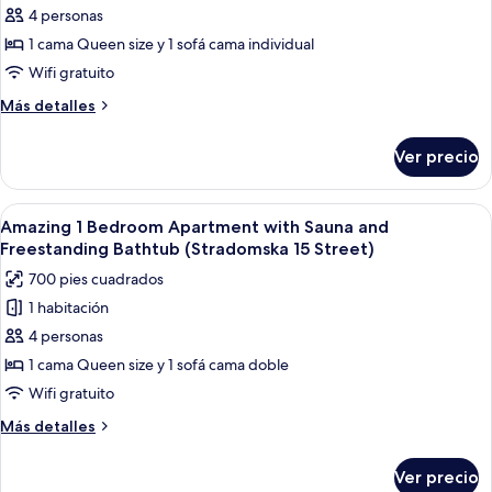
Street)
clásico,
4 personas
1
1 cama Queen size y 1 sofá cama individual
habitación,
Wifi gratuito
para
Más
Más detalles
no
detalles
fumadores,
sobre
Ver precio
Departamento
cocina
clásico,
(Sw.
1
Abrir
Una sala de estar moderna con sofá, me
Jana
37
habitación,
Amazing 1 Bedroom Apartment with Sauna and
todas
13
para
Freestanding Bathtub (Stradomska 15 Street)
no
las
Street)
700 pies cuadrados
fumadores,
fotos
cocina
1 habitación
de
(Sw.
4 personas
Amazing
Jana
13
1
1 cama Queen size y 1 sofá cama doble
Street)
Bedroom
Wifi gratuito
Apartment
Más
Más detalles
with
detalles
Sauna
sobre
Ver precio
Amazing