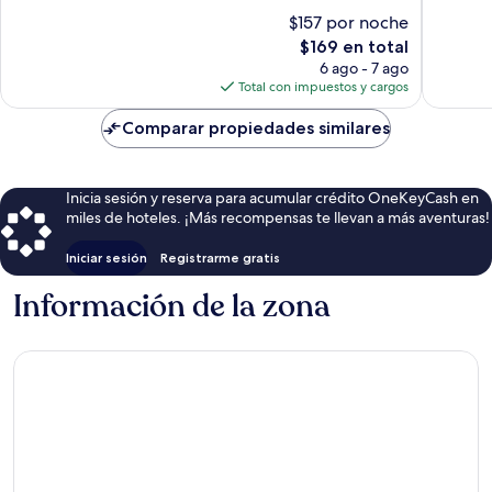
Excepcional,
Excelent
Cracovia
$157 por noche
471
577
opiniones
El
opinion
$169 en total
precio
6 ago - 7 ago
actual
Total con impuestos y cargos
es
de
Comparar propiedades similares
$169
Inicia sesión y reserva para acumular crédito OneKeyCash en
miles de hoteles. ¡Más recompensas te llevan a más aventuras!
Iniciar sesión
Registrarme gratis
Información de la zona