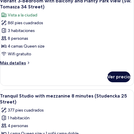
Vibrant 3-Bedroom with balcony and Planty Park view (Sw.
todas
Street)
the
Tomasza 34 Street)
Planty
las
Vista a la ciudad
Park
fotos
(Sw.
861 pies cuadrados
de
Tomasza
3 habitaciones
Vibrant
34
Street)
3-
8 personas
Bedroom
4 camas Queen size
with
Wifi gratuito
balcony
Más
Más detalles
and
detalles
Planty
sobre
Ver precio
Vibrant
Park
3-
view
Bedroom
Abrir
Un dormitorio moderno con tragaluces,
(Sw.
40
with
Tranquil Studio with mezzanine 8 minutes (Studencka 25
todas
Tomasza
balcony
Street)
and
las
34
377 pies cuadrados
Planty
fotos
Street)
Park
1 habitación
de
view
4 personas
Tranquil
(Sw.
Tomasza
Studio
1 cama Queen size y 1 sofá cama doble