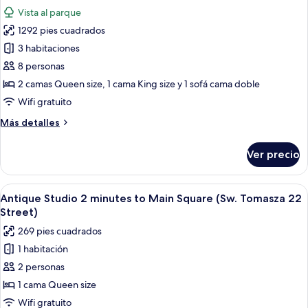
-
las
Vista al parque
Slawkowska
fotos
30
1292 pies cuadrados
de
Street
3 habitaciones
Departamento
de
8 personas
lujo,
2 camas Queen size, 1 cama King size y 1 sofá cama doble
3
Wifi gratuito
habitaciones,
Más
Más detalles
2
detalles
baños,
sobre
Ver precio
Departamento
vista
de
al
lujo,
Abrir
Un cuarto de hotel con una cama, dos s
parque
33
3
Antique Studio 2 minutes to Main Square (Sw. Tomasza 22
todas
(Sw.
habitaciones,
Street)
2
las
Tomasza
269 pies cuadrados
baños,
fotos
34
vista
1 habitación
de
Street)
al
2 personas
Antique
parque
(Sw.
Studio
1 cama Queen size
Tomasza
2
Wifi gratuito
34