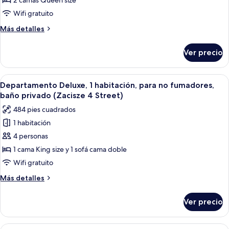
apartment
2 camas Queen size
2Bedrooms
Wifi gratuito
2Bathrooms
Más
Más detalles
2
detalles
minutes
sobre
Ver precio
Quiet
to
apartment
Main
2Bedrooms
Abrir
Un dormitorio con una cama grande, m
Square
15
2Bathrooms
Departamento Deluxe, 1 habitación, para no fumadores,
todas
2
-
baño privado (Zacisze 4 Street)
minutes
las
ul.
484 pies cuadrados
to
fotos
Szpitalna
Main
1 habitación
de
20
Square
4 personas
Departamento
-
ul.
Deluxe,
1 cama King size y 1 sofá cama doble
Szpitalna
1
Wifi gratuito
20
habitación,
Más
Más detalles
para
detalles
no
sobre
Ver precio
Departamento
fumadores,
Deluxe,
baño
1
Abrir
Un dormitorio con una cama, un espej