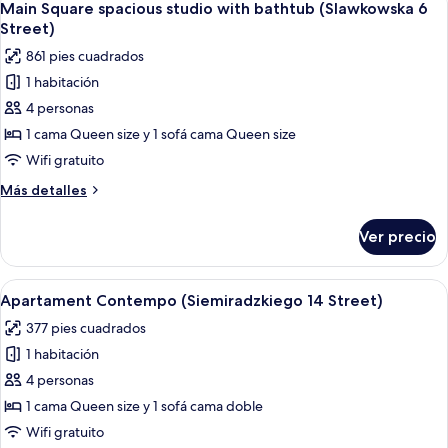
(Szpitalna
1
2
Main Square spacious studio with bathtub (Slawkowska 6
todas
minutes
20
Street)
to
las
Street)
861 pies cuadrados
Main
fotos
Square
1 habitación
de
(Szpitalna
4 personas
Main
20
Street)
Square
1 cama Queen size y 1 sofá cama Queen size
spacious
Wifi gratuito
studio
Más
Más detalles
with
detalles
bathtub
sobre
Ver precio
Main
(Slawkowska
Square
6
spacious
Abrir
Una sala de estar moderna con un sof
Street)
24
studio
Apartament Contempo (Siemiradzkiego 14 Street)
todas
with
377 pies cuadrados
bathtub
las
(Slawkowska
1 habitación
fotos
6
de
4 personas
Street)
Apartament
1 cama Queen size y 1 sofá cama doble
Contempo
Wifi gratuito