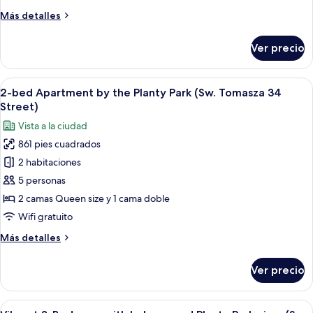
minutes
Street)
Más
Más detalles
to
detalles
Main
sobre
Ver precio
Antique
Square
Studio
(Sw.
2
Abrir
Un dormitorio con tragaluz, cama, escrit
Tomasza
24
minutes
2-bed Apartment by the Planty Park (Sw. Tomasza 34
todas
to
22
Street)
Main
las
Street)
Vista a la ciudad
Square
fotos
(Sw.
861 pies cuadrados
de
Tomasza
2 habitaciones
2-
22
Street)
bed
5 personas
Apartment
2 camas Queen size y 1 cama doble
by
Wifi gratuito
the
Más
Más detalles
Planty
detalles
Park
sobre
Ver precio
2-
(Sw.
bed
Tomasza
Apartment
Abrir
Una habitación de hotel moderna con 
34
50
by