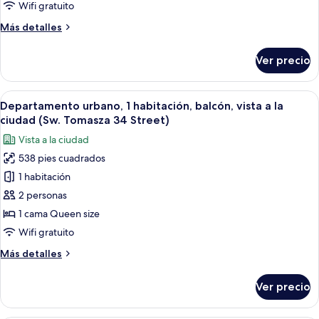
3
Wifi gratuito
habitaciones,
Más
Más detalles
2
detalles
baños,
sobre
Ver precio
Departamento
vista
Premium,
al
3
Abrir
Una cama bien hecha con cabecera tapi
parque
22
habitaciones,
Departamento urbano, 1 habitación, balcón, vista a la
todas
2
(Sw.
ciudad (Sw. Tomasza 34 Street)
baños,
las
Tomasza
Vista a la ciudad
vista
fotos
34
al
538 pies cuadrados
de
Street)
parque
1 habitación
Departamento
(Sw.
Tomasza
urbano,
2 personas
34
1
1 cama Queen size
Street)
habitación,
Wifi gratuito
balcón,
Más
Más detalles
vista
detalles
a
sobre
Ver precio
Departamento
la
urbano,
ciudad
1