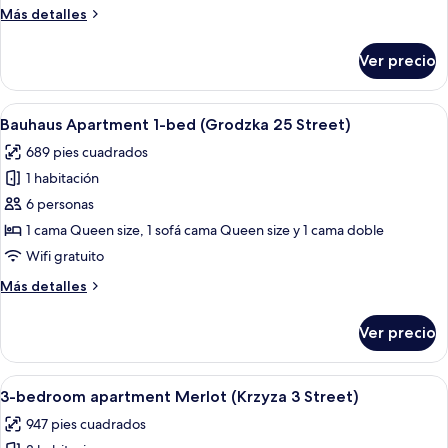
(Siemiradzkiego
Más
Más detalles
14
detalles
Street)
sobre
Ver precio
Apartament
Contempo
(Siemiradzkiego
Abrir
Una sala de estar con un sofá, una mes
14
14
Bauhaus Apartment 1-bed (Grodzka 25 Street)
todas
Street)
689 pies cuadrados
las
1 habitación
fotos
de
6 personas
Bauhaus
1 cama Queen size, 1 sofá cama Queen size y 1 cama doble
Apartment
Wifi gratuito
1-
Más
Más detalles
bed
detalles
(Grodzka
sobre
Ver precio
Bauhaus
25
Apartment
Street)
1-
Abrir
Un dormitorio moderno con cama, una s
44
bed
3-bedroom apartment Merlot (Krzyza 3 Street)
todas
(Grodzka
947 pies cuadrados
25
las
Street)