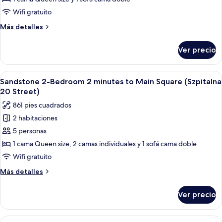
34
with
Wifi gratuito
Street)
mezzanine
Más
Más detalles
8
detalles
minutes
sobre
Ver precio
Tranquil
(Studencka
Studio
25
with
Abrir
Una habitación de hotel moderna con 
Street)
50
mezzanine
Sandstone 2-Bedroom 2 minutes to Main Square (Szpitalna
todas
8
20 Street)
minutes
las
861 pies cuadrados
(Studencka
fotos
25
2 habitaciones
de
Street)
5 personas
Sandstone
2-
1 cama Queen size, 2 camas individuales y 1 sofá cama doble
Bedroom
Wifi gratuito
2
Más
Más detalles
minutes
detalles
to
sobre
Ver precio
Sandstone
Main
2-
Square
Bedroom
Abrir
Una cocina moderna con armarios de ma