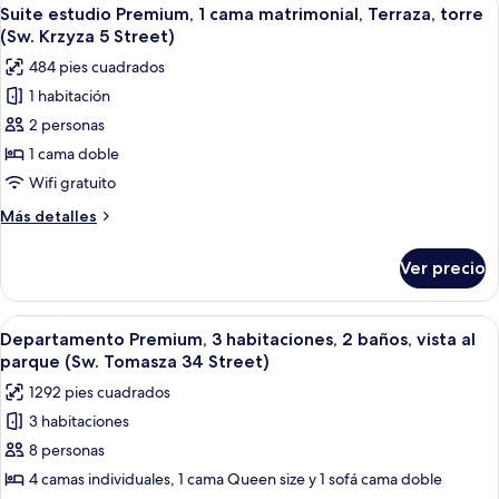
Abrir
(Sw.
37
habitación,
Suite estudio Premium, 1 cama matrimonial, Terraza, torre
todas
Tomasza
cocina,
(Sw. Krzyza 5 Street)
vista
las
22
484 pies cuadrados
a
fotos
Street)
la
1 habitación
de
ciudad
2 personas
Suite
(Sw.
Tomasza
estudio
1 cama doble
22
Premium,
Wifi gratuito
Street)
1
Más
Más detalles
cama
detalles
matrimonial,
sobre
Ver precio
Suite
Terraza,
estudio
torre
Premium,
Abrir
Una sala de estar moderna con un sof
(Sw.
29
1
Departamento Premium, 3 habitaciones, 2 baños, vista al
todas
cama
Krzyza
parque (Sw. Tomasza 34 Street)
matrimonial,
las
5
1292 pies cuadrados
Terraza,
fotos
Street)
torre
3 habitaciones
de
(Sw.
8 personas
Departamento
Krzyza
5
Premium,
4 camas individuales, 1 cama Queen size y 1 sofá cama doble
Street)