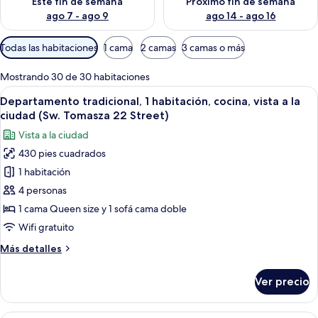
Este fin de semana
Próximo fin de semana
ago 7 - ago 9
ago 14 - ago 16
Filtros
Todas las habitaciones
1 cama
2 camas
3 camas o más
disponibles
para
Mostrando 30 de 30 habitaciones
las
Abrir
Una habitación luminosa con comedor,
25
Departamento tradicional, 1 habitación, cocina, vista a la
habitaciones
todas
ciudad (Sw. Tomasza 22 Street)
las
Vista a la ciudad
fotos
430 pies cuadrados
de
1 habitación
Departamento
tradicional,
4 personas
1
1 cama Queen size y 1 sofá cama doble
habitación,
Wifi gratuito
cocina,
Más
Más detalles
vista
detalles
a
sobre
Ver precio
Departamento
la
tradicional,
ciudad
1
Un salón espacioso con sofá, mesa de c