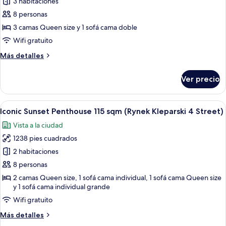
3 habitaciones
fotos
de
8 personas
3-
3 camas Queen size y 1 sofá cama doble
bedroom
Wifi gratuito
apartment
Más
Más detalles
Merlot
detalles
(Krzyza
sobre
Ver precio
3-
3
bedroom
Street)
apartment
Abrir
Un balcón con un sofá, una mesa con u
50
Merlot
Iconic Sunset Penthouse 115 sqm (Rynek Kleparski 4 Street)
todas
(Krzyza
Vista a la ciudad
3
las
Street)
1238 pies cuadrados
fotos
de
2 habitaciones
Iconic
8 personas
Sunset
2 camas Queen size, 1 sofá cama individual, 1 sofá cama Queen size
Penthouse
y 1 sofá cama individual grande
115
Wifi gratuito
sqm
Más
Más detalles
(Rynek
detalles