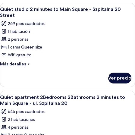
patio
1
Abrir
Una habitación de hotel con cama, un s
(Sw.
6
habitación,
Quiet studio 2 minutes to Main Square - Szpitalna 20
todas
balcón,
Jana
Street
vista
las
18
269 pies cuadrados
al
fotos
Street)
patio
1 habitación
de
(Sw.
2 personas
Quiet
Jana
18
studio
1 cama Queen size
Street)
2
Wifi gratuito
minutes
Más
Más detalles
to
detalles
Main
sobre
Ver precio
Quiet
Square
studio
-
2
Abrir
Habitación de hotel con cama, sofá, me
Szpitalna
25
minutes
Quiet apartment 2Bedrooms 2Bathrooms 2 minutes to
todas
to
20
Main Square - ul. Szpitalna 20
Main
las
Street
646 pies cuadrados
Square
fotos
-
2 habitaciones
de
Szpitalna
4 personas
Quiet
20
Street