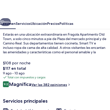
Apartments
Old
Town
erior
Siguiente
901+
Resumen
Servicios
Ubicación
Precios
Políticas
Estarás en una ubicación extraordinaria en Fragola Apartments Old
Town, a solo cinco minutos a pie de Plaza del mercado principal y de
Camino Real. Sus departamentos tienen cocineta, Smart TV e
incluso ropa de cama de alta calidad. A otros visitantes les encantan
las amenidades y características como el personal amable y la
ubicación.
$108 por noche
El
$117 en total
precio
9 ago - 10 ago
Interior
total
Total con impuestos y cargos
es
Opiniones
Magnífica
9.2
Ver las 382 opiniones
de
9.2 de 10,
$117
Servicios principales