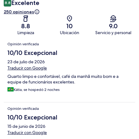
Excelente
8.8
250 opiniones
8.8
10
9.0
Limpieza
Ubicación
Servicio y personal
Opiniones
Opinión verificada
10/10 Excepcional
23 de julio de 2026
Traducir con Google
Quarto limpo e confortável, café da manhã muito bom e a
equipe de funcionários excelentes.
Kátia, se hospedó 2 noches
Opinión verificada
10/10 Excepcional
15 de junio de 2026
Traducir con Google