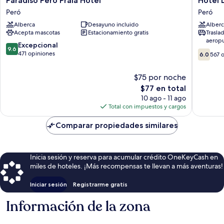
Paradiso Pero Praia Hotel
Hotel 
Pero
La
Peró
Peró
Praia
Plage
Alberca
Desayuno incluido
Alberc
Hotel
Peró
Acepta mascotas
Estacionamiento gratis
Trasla
Peró
aerop
9.6
Excepcional
9.6
6.0
de
471 opiniones
6.0
567 
de
10,
10,
Excepcional,
$75 por noche
567
471
El
$77 en total
opinion
opiniones
precio
10 ago - 11 ago
actual
Total con impuestos y cargos
es
de
Comparar propiedades similares
$77
Inicia sesión y reserva para acumular crédito OneKeyCash en
miles de hoteles. ¡Más recompensas te llevan a más aventuras!
Iniciar sesión
Registrarme gratis
Información de la zona