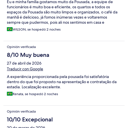
Eu e minha família gostamos muito da Pousada, a equipe de
funcionários é muito boa e eficiente, os quartos e todos os
espaços da Pousada são muito limpos e organizados, o café da
manhã é delicioso, já fomos inúmeras vezes e voltaremos
sempre que pudermos, pois ali nos sentimos em casa e
aconchegados.
WILSON, se hospedó 2 noches
Opinión verificada
8/10 Muy buena
27 de abril de 2026
Traducir con Google
A experiência proporcionada pela pousada foi satisfatória
dentro do que foi proposto na apresentação e contratação da
estadia. Localização excelente.
Renata, se hospedó 2 noches
Opinión verificada
10/10 Excepcional
20 de marzo de 2026