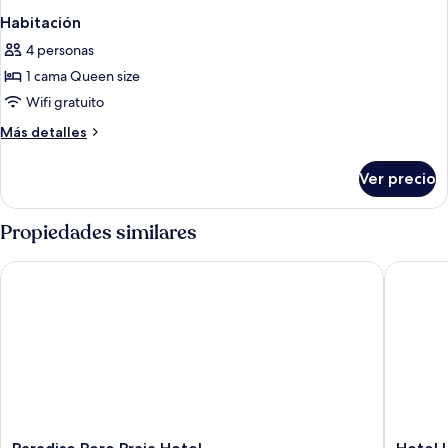
Habitación
4 personas
1 cama Queen size
Wifi gratuito
Más
Más detalles
detalles
sobre
Ver precio
Habitación
Propiedades similares
Paradiso Pero Praia Hotel
Hotel La
Paradiso
Hotel