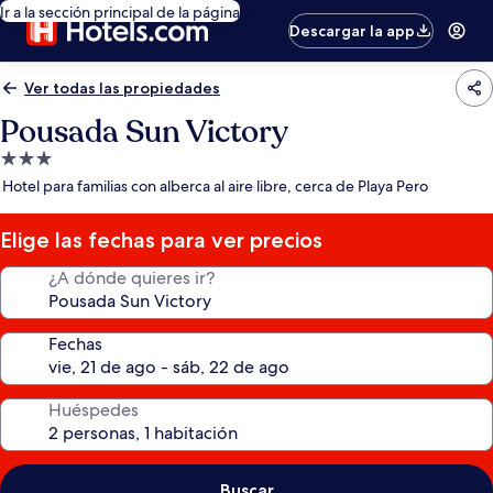
Ir a la sección principal de la página
Descargar la app
Ver todas las propiedades
Pousada Sun Victory
Propiedad
de
Hotel para familias con alberca al aire libre, cerca de Playa Pero
3.0
estrellas
Elige las fechas para ver precios
¿A dónde quieres ir?
Fechas
Huéspedes
Buscar