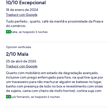
10/10 Excepcional
18 de enero de 2024
Traducir con Google
Tudo perfeito , quarto, café da manhã e proximidade da Praia e
do comércio .
Katia, se hospedó 3 noches
Opinión verificada
2/10 Mala
25 de abril de 2026
Traducir con Google
Quarto com mobiliário em estado de degradação avançado,
inclusive com prego enferrujado para fora, na qual tive que por
um travesseiro para não machucar alguém se batesse no lugar,
banho com presença de lodo no box e revestimento com sinais
de sujeira, cama com cheiro de mofo horrível, cortina suja com
cheiro de mofo e mofo no tecido que não vê lavagem há muito
Luís Fernando, se hospedó 2 noches
tempo. Café da manhã bem simples e com mosca pousando nos
frios. Piscina com presença de larva