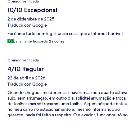
Opinión verificada
10/10 Excepcional
2 de diciembre de 2025
Traducir con Google
Foi ótimo tudo bem legal, única coisa que a Internet horrível
Janaina, se hospedó 2 noches
Opinión verificada
4/10 Regular
22 de abril de 2026
Traducir con Google
Quando cheguei, me deram as chaves mas meu quarto estava
sujo, sem arrumação, em outro dia, solicitei arrumação e troca
de toalhas mas só trocaram uma toalha. Algum hóspede bateu
no meu carro no estacionamento e, mesmo informando ao
gerente, nada foi feito a respeito. O elevador, funcionou só no
primeiro dia, depois disso, nem sinal mais. É a quinta vez que
vou a esse hotel porque era ótimo, mas desta vez, senti que
deixaram o nível cair absurdamente.