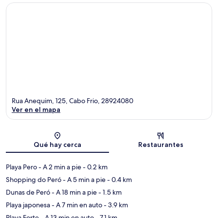
Rua Anequim, 125, Cabo Frio, 28924080
Ver en el mapa
Sección del mapa
Qué hay cerca
Restaurantes
Playa Pero
- A 2 min a pie
- 0.2 km
Shopping do Peró
- A 5 min a pie
- 0.4 km
Dunas de Peró
- A 18 min a pie
- 1.5 km
Playa japonesa
- A 7 min en auto
- 3.9 km
Playa Forte
- A 13 min en auto
- 7.1 km