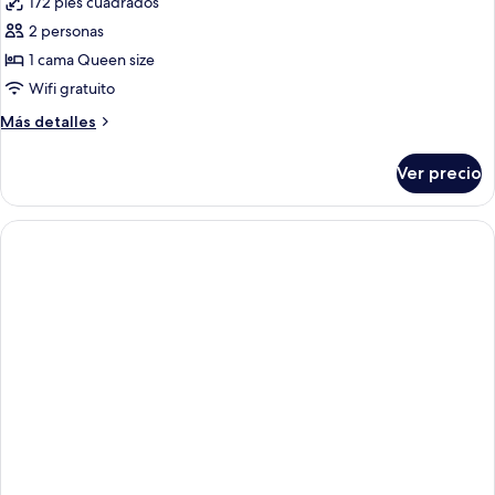
172 pies cuadrados
las
2 personas
fotos
de
1 cama Queen size
Double
Wifi gratuito
Room
Más
Más detalles
With
detalles
Hot
sobre
Ver precio
Double
Tub
Room
With
Hot
Tub