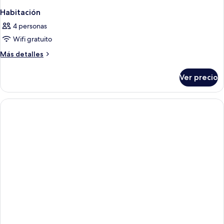
Habitación
4 personas
Wifi gratuito
Más
Más detalles
detalles
sobre
Ver precio
Habitación