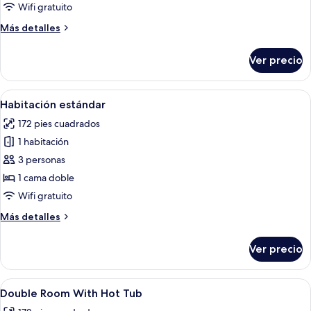
Quarto
Wifi gratuito
Standard
Más
Más detalles
Quadruplo
detalles
sobre
Ver precio
Quarto
Standard
Quadruplo
Abrir
Una cama bien hecha con una colcha v
7
Habitación estándar
todas
172 pies cuadrados
las
1 habitación
fotos
de
3 personas
Habitación
1 cama doble
estándar
Wifi gratuito
Más
Más detalles
detalles
sobre
Ver precio
Habitación
estándar
Abrir
Una habitación de hotel con una cama 
6
Double Room With Hot Tub
todas