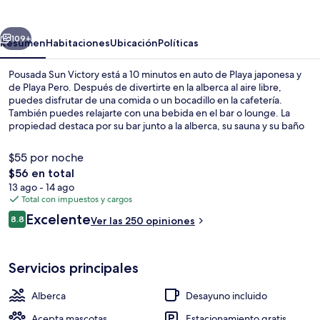
Victory
erior
Siguiente
109+
Resumen
Habitaciones
Ubicación
Políticas
Pousada Sun Victory está a 10 minutos en auto de Playa japonesa y
de Playa Pero. Después de divertirte en la alberca al aire libre,
puedes disfrutar de una comida o un bocadillo en la cafetería.
También puedes relajarte con una bebida en el bar o lounge. La
propiedad destaca por su bar junto a la alberca, su sauna y su baño
de vapor.
$55 por noche
El
$56 en total
precio
13 ago - 14 ago
Pasillo
total
Total con impuestos y cargos
es
Opiniones
Excelente
8.8
Ver las 250 opiniones
de
8.8 de 10,
$56
Servicios principales
Alberca
Desayuno incluido
Acepta mascotas
Estacionamiento gratis