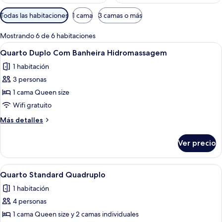
Filtros
Todas las habitaciones
1 cama
3 camas o más
disponibles
para
Mostrando 6 de 6 habitaciones
las
Abrir
Una habitación de hotel con una cama 
8
Quarto Duplo Com Banheira Hidromassagem
habitaciones
todas
1 habitación
las
3 personas
fotos
de
1 cama Queen size
Quarto
Wifi gratuito
Duplo
Más
Más detalles
Com
detalles
Banheira
sobre
Ver precio
Quarto
Hidromassagem
Duplo
Com
Abrir
Habitación de hotel con dos camas, un e
5
Banheira
Quarto Standard Quadruplo
todas
Hidromassagem
1 habitación
las
4 personas
fotos
de
1 cama Queen size y 2 camas individuales