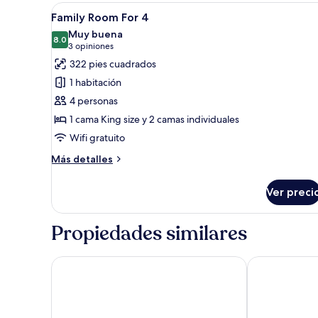
Room
Abrir
Una habitación de hotel con d
7
Family Room For 4
todas
Muy buena
las
8.0
8.0 de 10
(3
3 opiniones
fotos
opiniones)
322 pies cuadrados
de
1 habitación
Family
4 personas
Room
1 cama King size y 2 camas individuales
For
Wifi gratuito
4
Más
Más detalles
detalles
sobre
Ver preci
Family
Room
For
Propiedades similares
4
Sleep Mai Lifestyle Hotel Thapae
iSilver Hotel