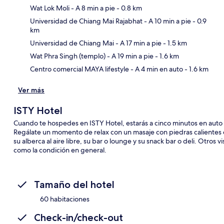
Wat Lok Moli
- A 8 min a pie
- 0.8 km
Universidad de Chiang Mai Rajabhat
- A 10 min a pie
- 0.9
km
Sec
Universidad de Chiang Mai
- A 17 min a pie
- 1.5 km
Wat Phra Singh (templo)
- A 19 min a pie
- 1.6 km
Centro comercial MAYA lifestyle
- A 4 min en auto
- 1.6 km
Ver más
ISTY Hotel
Cuando te hospedes en ISTY Hotel, estarás a cinco minutos en auto 
Regálate un momento de relax con un masaje con piedras calientes e
su alberca al aire libre, su bar o lounge y su snack bar o deli. Otros
como la condición en general.
Tamaño del hotel
60 habitaciones
Check-in/check-out