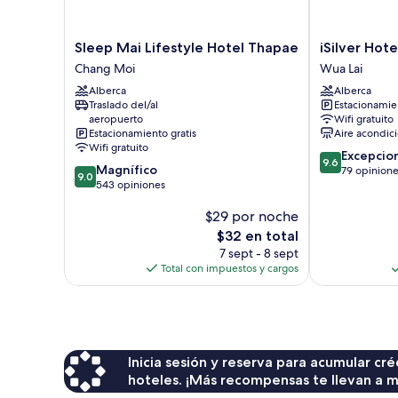
Sleep
iSilver
Sleep Mai Lifestyle Hotel Thapae
iSilver Hote
Mai
Hotel
Chang Moi
Wua Lai
Lifestyle
Wua
Alberca
Alberca
Hotel
Lai
Traslado del/al
Estacionamien
Thapae
aeropuerto
Wifi gratuito
Chang
Estacionamiento gratis
Aire acondic
Moi
Wifi gratuito
9.6
Excepcio
9.6
9.0
Magnífico
de
79 opinion
9.0
de
543 opiniones
10,
10,
Excepcional,
$29 por noche
Magnífico,
79
543
El
opiniones
$32 en total
opiniones
precio
7 sept - 8 sept
actual
Total con impuestos y cargos
es
de
$32
Inicia sesión y reserva para acumular c
hoteles. ¡Más recompensas te llevan a m