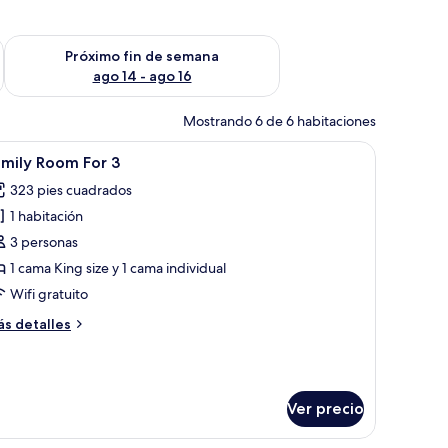
fin de semana ago 7 - ago 9
Consulta la disponibilidad para el próximo fin de semana ago 
Próximo fin de semana
ago 14 - ago 16
Mostrando 6 de 6 habitaciones
cionado y un ventanal con cortinas.
televisor de pantalla plana, una mesita de noche con lámpara y un ventanal 
brir
Habitación de hotel con dos camas, una mesit
11
mily Room For 3
odas
323 pies cuadrados
s
1 habitación
otos
e
3 personas
amily
1 cama King size y 1 cama individual
oom
Wifi gratuito
or
ás
s detalles
talles
bre
mily
oom
Ver precio
r