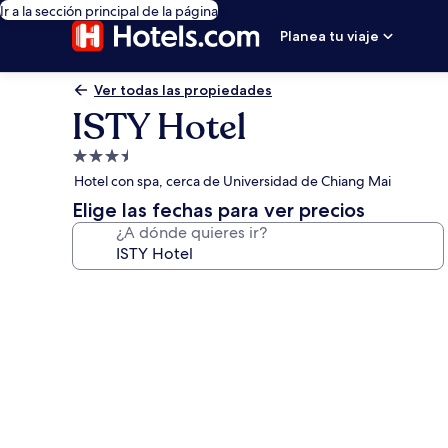
Ir a la sección principal de la página
Planea tu viaje
Ver todas las propiedades
ISTY Hotel
Propiedad
de
Hotel con spa, cerca de Universidad de Chiang Mai
3.5
Elige las fechas para ver precios
estrellas
¿A dónde quieres ir?
Galería
de
fotos
de
ISTY
Hotel