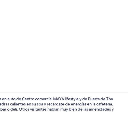
Caja de segur
 en auto de Centro comercial MAYA lifestyle y de Puerta de Tha
ras calientes en su spa y recárgate de energías en la cafetería.
k bar o deli. Otros visitantes hablan muy bien de las amenidades y
Exterior