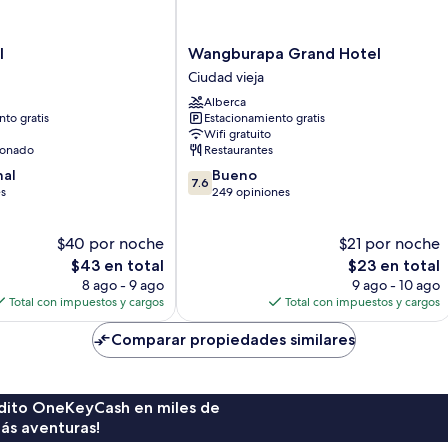
Wangburapa
l
Wangburapa Grand Hotel
Grand
Ciudad vieja
Hotel
Alberca
Ciudad
to gratis
Estacionamiento gratis
vieja
Wifi gratuito
ionado
Restaurantes
7.6
nal
Bueno
7.6
de
es
249 opiniones
10,
Bueno,
$40 por noche
$21 por noche
249
El
opiniones
El
$43 en total
$23 en total
precio
precio
8 ago - 9 ago
9 ago - 10 ago
actual
actual
Total con impuestos y cargos
Total con impuestos y cargos
es
es
de
de
Comparar propiedades similares
$43
$23
rédito OneKeyCash en miles de
ás aventuras!