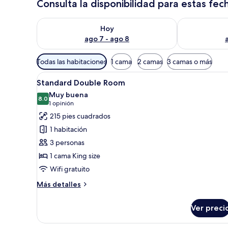
Consulta la disponibilidad para estas fec
Consulta la disponibilidad para hoy ago 7 - ago 8
Consulta la d
Hoy
ago 7 - ago 8
Filtros
Todas las habitaciones
1 cama
2 camas
3 camas o más
disponibles
Abrir
Habitación de hotel con una c
para
10
Standard Double Room
todas
las
Muy buena
las
8.0
habitaciones
8.0 de 10
(1
1 opinión
fotos
opinión)
215 pies cuadrados
de
1 habitación
Standard
3 personas
Double
1 cama King size
Room
Wifi gratuito
Más
Más detalles
detalles
sobre
Ver preci
Standard
Double