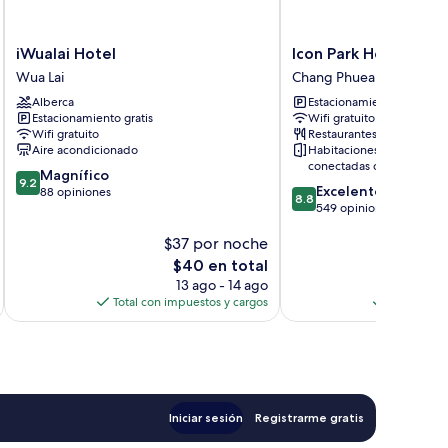
iWualai
Icon
iWualai Hotel
Icon Park Hotel Chia
Hotel
Park
Wua Lai
Chang Phueak
Wua
Hotel
Alberca
Estacionamiento gratis
Lai
Chiang
Estacionamiento gratis
Wifi gratuito
Mai
Wifi gratuito
Restaurantes
Chang
Aire acondicionado
Habitaciones
Phueak
conectadas disponibles
9.2
Magnífico
9.2
8.8
Excelente
de
88 opiniones
8.8
de
549 opiniones
10,
10,
Magnífico,
$37 por noche
$
Excelente,
88
549
opiniones
El
$40 en total
opiniones
precio
13 ago - 14 ago
actual
Total con impuestos y cargos
Total con 
es
de
$40
Iniciar sesión
Registrarme gratis