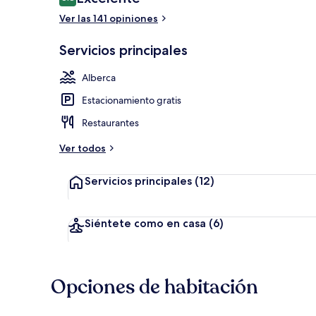
8.8 de 10,
Ver las 141 opiniones
Alberca al ai
Servicios principales
Alberca
Estacionamiento gratis
Restaurantes
Ver todos
Servicios principales
(12)
Siéntete como en casa
(6)
Opciones de habitación