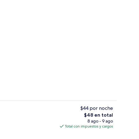
idad en la habitación, escritorio y cortinas blackout
Terraza o patio
$44 por noche
El
$48 en total
precio
8 ago - 9 ago
Restaurante
total
Total con impuestos y cargos
es
de