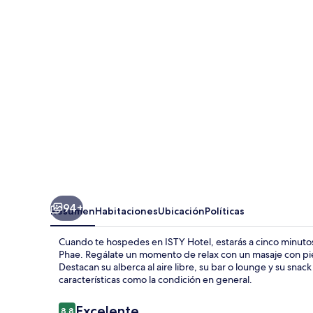
94+
Resumen
Habitaciones
Ubicación
Políticas
Cuando te hospedes en ISTY Hotel, estarás a cinco minutos
Phae. Regálate un momento de relax con un masaje con pied
Destacan su alberca al aire libre, su bar o lounge y su snac
características como la condición en general.
Opiniones
Excelente
8.8