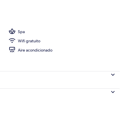
re libre, acceso de 08:00 a 22:00, y camastros
Spa
Wifi gratuito
Aire acondicionado